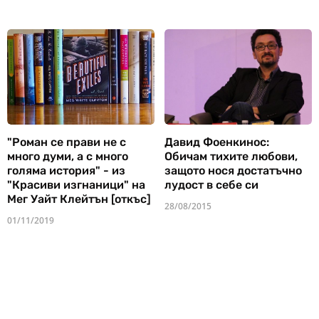
"Роман се прави не с
Давид Фоенкинос:
много думи, а с много
Обичам тихите любови,
голяма история" - из
защото нося достатъчно
"Красиви изгнаници" на
лудост в себе си
Мег Уайт Клейтън [откъс]
28/08/2015
01/11/2019