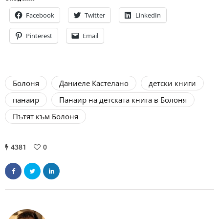
Facebook
Twitter
LinkedIn
Pinterest
Email
Болоня
Даниеле Кастелано
детски книги
панаир
Панаир на детската книга в Болоня
Пътят към Болоня
4381
0