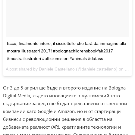
Ecco, finalmente intero, il cicciottello che farà da immagine alla
mostra illustratori 2017! #bolognachildrensbookfair2017
#mostraillustratori #ufficiomisteri #animals #datass
A post shared by Daniele Castellano (@daniele.castellano) on
Jan 
От 3 до 5 април ще бъде и второто издание на Bologna
Digital Media, където иновациите в мултимедийното
съдържание за деца ще бъдат представени от световни
компании като Google и Amazon, но и от стартиращи
бизнеси с революционни решения в областта на
добавената реалност (AR), креативните технологии и
печатните и дигитални услуги. Специалното събитие за