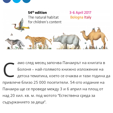
С
амо след месец започва Панаирът на книгата в
Болоня – най-голямото книжно изложение на
детска тематика, което се очаква и тази година да
привлече близо 25 000 посетители. 54-ото издание на
Панаира ще се проведе между 3 и 6 април на площ от
над 20 хил. кв. м. под мотото “Естествена среда за
съдържанието за деца”.