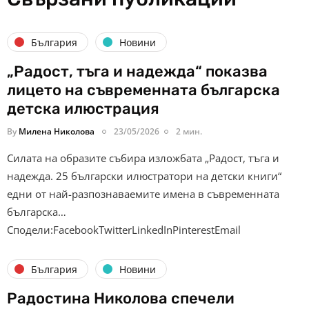
България
Новини
„Радост, тъга и надежда“ показва
лицето на съвременната българска
детска илюстрация
By
Милена Николова
23/05/2026
2 мин.
Силата на образите събира изложбата „Радост, тъга и
надежда. 25 български илюстратори на детски книги“
едни от най-разпознаваемите имена в съвременната
българска…
Сподели:FacebookTwitterLinkedInPinterestEmail
България
Новини
Радостина Николова спечели