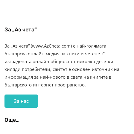
За „Аз чета“
За „Аз чета“ (www.AzCheta.com) е най-голямата
българска онлайн медия за книги и четене. С
изградената онлайн общност от няколко десетки
хиляди потребители, сайтът е основен източник на
информация за най-новото в света на книгите в
българското интернет пространство.
За нас
Още…