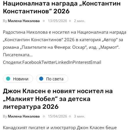
Националната награда „Константин
Константинов“ 2026
By
Милена Николова
13/05/2026
2 мин.
Радостина Николова е носител на Националната награда
„Константин Константинов“ 2026 в категория „Автор“ за
романа „Пазителите на Фенера: Оскар“, изд. „Мармот“.
Писателката…
Сподели:FacebookTwitterLinkedInPinterestEmail
Новини
По света
Джон Класен е новият носител на
„Малкият Нобел“ за детска
литература 2026
By
Милена Николова
15/04/2026
3 мин.
Канадският писател и илюстратор Джон Класен беше