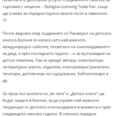
търговия с лицензи – Bologna Licensing Trade Fair, също
ще очаква за поредна година своите гости в павилион
31.
Почти веднага след създването си Панаирът на детската
книга в Болоня се налага като най-важното
международно събитие, посветено на книгоиздаването
за деца, а през последните години – и за мултимедия на
детска тематика. Там се срещат автори, илюстратори,
литературни агенти, издатели, книгоразпространители,
печатари, доставчици на съдържание, библиотекари и
др.
За пръв път екипите на „Аз чета“ и „Детски книги“ ще
бъдат заедно в Болоня, за да отразят най-важните
тенденции от детското книгоиздаване в момента и през
следващите няколко години. В няколко поредни