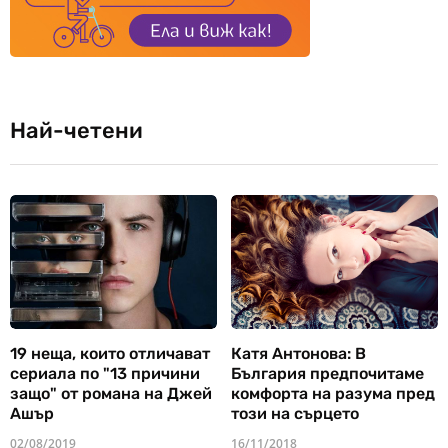
Най-четени
19 неща, които отличават
Катя Антонова: В
сериала по "13 причини
България предпочитаме
защо" от романа на Джей
комфорта на разума пред
Ашър
този на сърцето
02/08/2019
16/11/2018