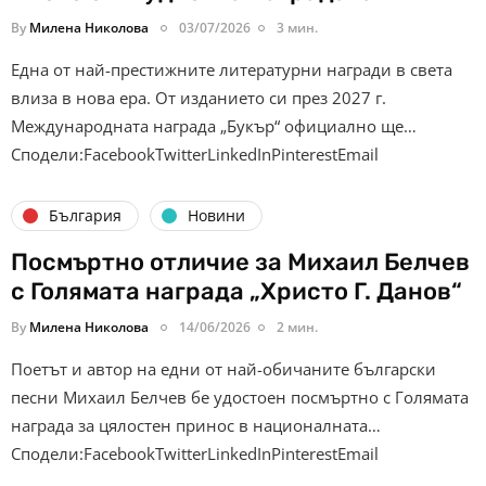
By
Милена Николова
03/07/2026
3 мин.
Една от най-престижните литературни награди в света
влиза в нова ера. От изданието си през 2027 г.
Международната награда „Букър“ официално ще…
Сподели:FacebookTwitterLinkedInPinterestEmail
България
Новини
Посмъртно отличие за Михаил Белчев
с Голямата награда „Христо Г. Данов“
By
Милена Николова
14/06/2026
2 мин.
Поетът и автор на едни от най-обичаните български
песни Михаил Белчев бе удостоен посмъртно с Голямата
награда за цялостен принос в националната…
Сподели:FacebookTwitterLinkedInPinterestEmail