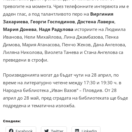
тревогите на момента. Чрез телефонните интервюта им е
даден глас, а под талантливото перо на
Виргиния
Захариева
,
Георги Господинов
,
Достена Лаверн
,
Мария Донева
,
Надя Радулова
историите на Людмила
Иванова, Нели Михайлова, Лина Джамбазова, Пенка
Димова, Мария Атанасова, Пенчо Жеков, Дана Ангелова,
Лиляна Николова, Виолета Танева и Стана Ангелова са
преведени в строфи.
Произведенията могат да бъдат чути на 28 април, по
време на литературно четене между 17:30 и 19:30 ч. в
Народна библиотека „Иван Вазов“ – Пловдив. От 28
април до 28 май, пред сградата на библиотеката ще бъде
подредена и тематична изложба.
Сподели:
Facebook
Twitter
LinkedIn