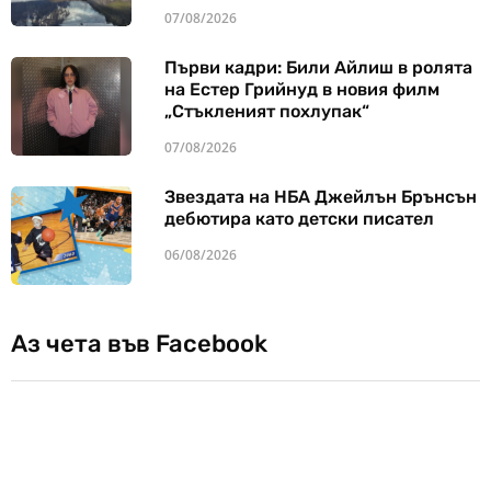
07/08/2026
Първи кадри: Били Айлиш в ролята
на Естер Грийнуд в новия филм
„Стъкленият похлупак“
07/08/2026
Звездата на НБА Джейлън Брънсън
дебютира като детски писател
06/08/2026
Аз чета във Facebook