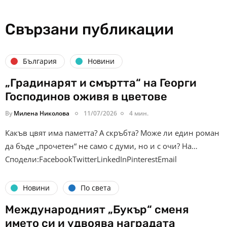
Свързани публикации
България
Новини
„Градинарят и смъртта“ на Георги
Господинов оживя в цветове
By
Милена Николова
11/07/2026
4 мин.
Какъв цвят има паметта? А скръбта? Може ли един роман
да бъде „прочетен“ не само с думи, но и с очи? На…
Сподели:FacebookTwitterLinkedInPinterestEmail
Новини
По света
Международният „Букър“ сменя
името си и удвоява наградата