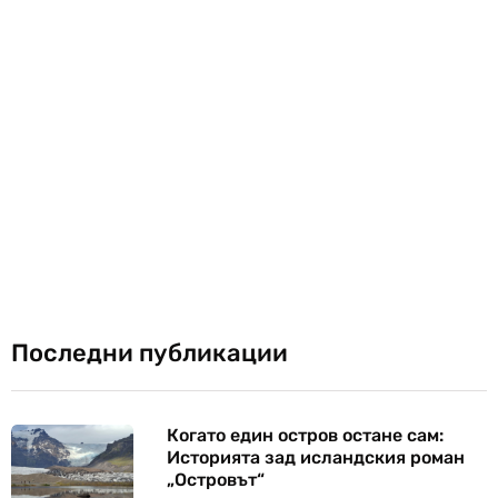
Последни публикации
Когато един остров остане сам:
Историята зад исландския роман
„Островът“