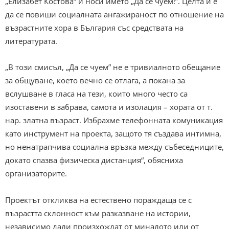
„Елизабет Костова“ и носи името „Да се чуем!”. Целта ѝ е
да се повиши социалната ангажираност по отношение на
възрастните хора в България със средствата на
литературата.
„В този смисъл, „Да се чуем” не е тривиалното обещание
за общуване, което вечно се отлага, а покана за
вслушване в гласа на тези, които много често са
изоставени в забрава, самота и изолация – хората от т.
нар. златна възраст. Избрахме телефонната комуникация
като инструмент на проекта, защото тя създава интимна,
но ненатрапчива социална връзка между събеседниците,
докато спазва физическа дистанция“, обясниха
организаторите.
Проектът откликва на естествено пораждаща се с
възрастта склонност към разказване на истории,
независимо дали произхождат от миналото или от