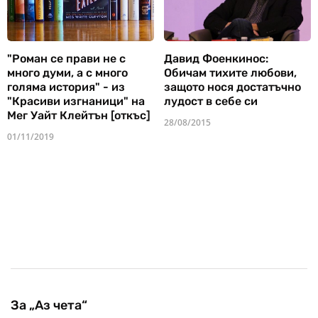
"Роман се прави не с
Давид Фоенкинос:
много думи, а с много
Обичам тихите любови,
голяма история" - из
защото нося достатъчно
"Красиви изгнаници" на
лудост в себе си
Мег Уайт Клейтън [откъс]
28/08/2015
01/11/2019
За „Аз чета“