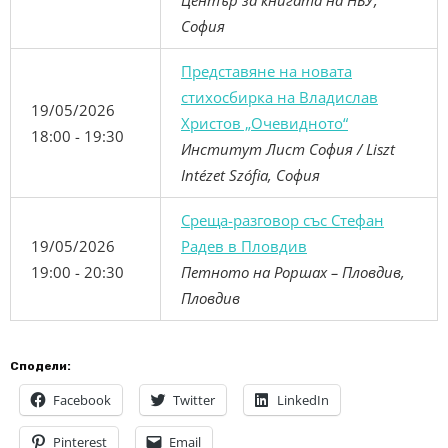
Център за книгата на НБУ,
София
Представяне на новата
стихосбирка на Владислав
19/05/2026
Христов „Очевидното“
18:00 - 19:30
Институт Лист София / Liszt
Intézet Szófia, София
Среща-разговор със Стефан
19/05/2026
Радев в Пловдив
19:00 - 20:30
Петното на Роршах – Пловдив,
Пловдив
Сподели:
Facebook
Twitter
LinkedIn
Pinterest
Email