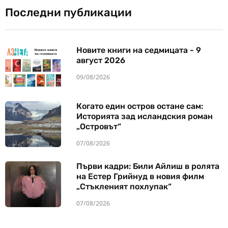
Последни публикации
Новите книги на седмицата - 9
август 2026
09/08/2026
Когато един остров остане сам:
Историята зад исландския роман
„Островът“
07/08/2026
Първи кадри: Били Айлиш в ролята
на Естер Грийнуд в новия филм
„Стъкленият похлупак“
07/08/2026