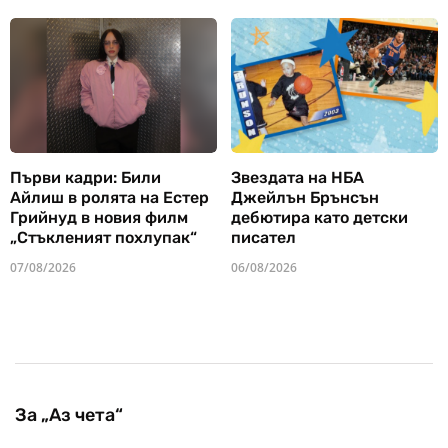
Първи кадри: Били
Звездата на НБА
Айлиш в ролята на Естер
Джейлън Брънсън
Грийнуд в новия филм
дебютира като детски
„Стъкленият похлупак“
писател
07/08/2026
06/08/2026
За „Аз чета“