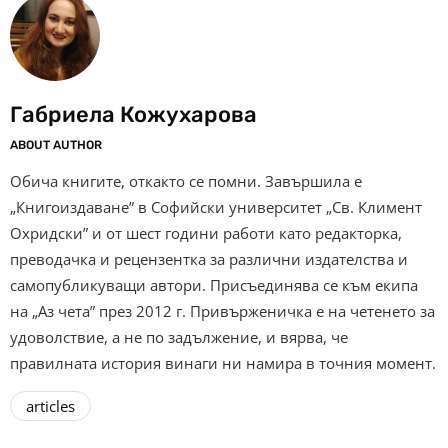
Габриела Кожухарова
ABOUT AUTHOR
Обича книгите, откакто се помни. Завършила е
„Книгоиздаване” в Софийски университет „Св. Климент
Охридски” и от шест години работи като редакторка,
преводачка и рецензентка за различни издателства и
самопубликуващи автори. Присъединява се към екипа
на „Аз чета” през 2012 г. Привърженичка е на четенето за
удоволствие, а не по задължение, и вярва, че
правилната история винаги ни намира в точния момент.
articles