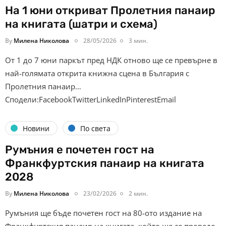
На 1 юни откриват Пролетния панаир
на книгата (шатри и схема)
By
Милена Николова
28/05/2026
3 мин.
От 1 до 7 юни паркът пред НДК отново ще се превърне в
най-голямата открита книжна сцена в България с
Пролетния панаир…
Сподели:FacebookTwitterLinkedInPinterestEmail
Новини
По света
Румъния е почетен гост на
Франкфуртския панаир на книгата
2028
By
Милена Николова
23/02/2026
2 мин.
Румъния ще бъде почетен гост на 80-ото издание на