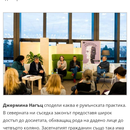
Джермина Нагъц
сподели каква е румънската практика.
В северната ни съседка законът предоставя широк
достъп до досиетата, обхващащ рода на дадено лице до
четвърто коляно. Засегнатият гражданин също така има