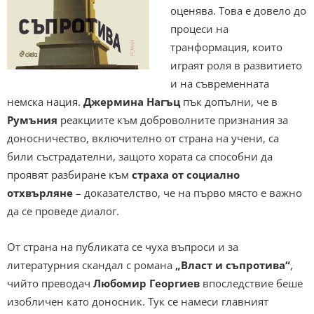
оценява. Това е довело до
процеси на
транформация, които
играят роля в развитието
и на съвременната
немска нация.
Джермина Нагъц
пък допълни, че в
Румъния
реакциите към доброволните признания за
доносничество, включително от страна на учени, са
били състрадателни, защото хората са способни да
проявят разбиране към
страха от социално
отхвърляне
– доказателство, че на първо място е важно
да се проведе диалог.
От страна на публиката се чуха въпроси и за
литературния скандал с романа
„Власт и съпротива“
,
чийто преводач
Любомир Георгиев
впоследствие беше
изобличен като доносник. Тук се намеси главният