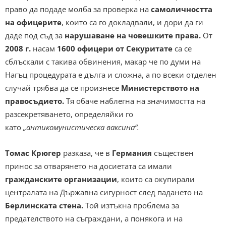
право да подаде молба за проверка на
самоличността
на офицерите
, които са го докладвали, и дори да ги
даде под съд за
нарушаване на човешките права.
От
2008 г.
насам
1600 офицери от Секуритате
са се
сблъскали с такива обвинения, макар че по думи на
Нагъц процедурата е дълга и сложна, а по всеки отделен
случай трябва да се произнесе
Министерството на
правосъдието.
Тя обаче наблегна на значимостта на
разсекретяването, определяйки го
като
„антикомунистическа ваксина“.
Томас Крюгер
разказа, че в
Германия
съществен
принос за отварянето на досиетата са имали
гражданските организации
, които са окупирали
централата на Държавна сигурност след падането на
Берлинската стена.
Той изтъкна проблема за
предателството на съграждани, а понякога и на