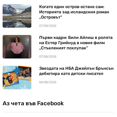
Когато един остров остане сам:
Историята зад исландския роман
„Островът“
07/08/2026
Първи кадри: Били Айлиш в ролята
на Естер Грийнуд в новия филм
„Стъкленият похлупак“
07/08/2026
Звездата на НБА Джейлън Брънсън
дебютира като детски писател
06/08/2026
Аз чета във Facebook