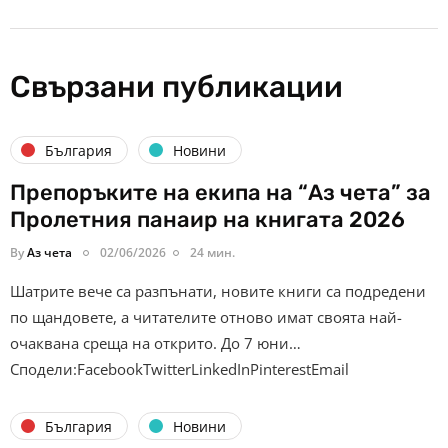
Свързани публикации
България
Новини
Препоръките на екипа на “Аз чета” за
Пролетния панаир на книгата 2026
By
Аз чета
02/06/2026
24 мин.
Шатрите вече са разпънати, новите книги са подредени
по щандовете, а читателите отново имат своята най-
очаквана среща на открито. До 7 юни…
Сподели:FacebookTwitterLinkedInPinterestEmail
България
Новини