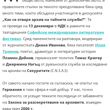
обществото, нанесени от доносничеството, и
правилните стъпки за тяхното преодоляване бяха сред
много теми, които обсъдиха участниците в дискусията
„Как се отваря архив на тайните служби?“
. Тя
се проведе на
13 декември
в
НДК
в рамките на
тазгодишния
Софийски международен литературен
фестивал
. Сред панелистите на разговора, модериран
от журналистката
Диана Иванова
, бяха писателят
Илия
Троянов
, поетът, драматург и литературен историк
Пламен Дойнов
, германският политик
Томас Крюгер
и
Джермина Нагъц
от румънската служба за изследване
на архива на
Секуритате
(C.N.S.A.S)
.
От самото начало гостите се съгласиха, че опитът на
Германия
в тази сфера е най-добър. У нас, точно
обратното, се усещат тежките последици от забавянето
на
Закона за разсекретяване на архивите
, въведен
едва през
2006
г.