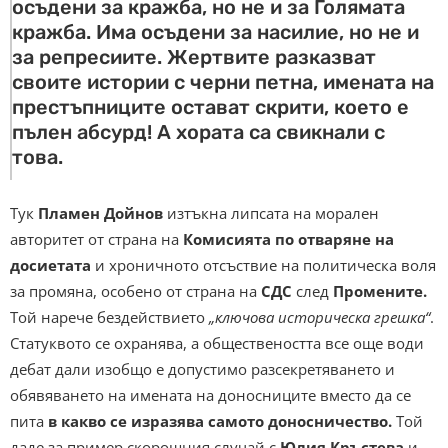
осъдени за кражба, но не и за Голямата
кражба. Има осъдени за насилие, но не и
за репресиите. Жертвите разказват
своите истории с черни петна, имената на
престъпниците остават скрити, което е
пълен абсурд! А хората са свикнали с
това.
Тук
Пламен Дойнов
изтъкна липсата на морален
авторитет от страна на
Комисията по отваряне на
досиетата
и хроничното отсъствие на политическа воля
за промяна, особено от страна на
СДС
след
Промените.
Той нарече бездействието
„ключова историческа грешка“
.
Статуквото се охранява, а обществеността все още води
дебат дали изобщо е допустимо разсекретяването и
обявяването на имената на доносниците вместо да се
пита
в какво се изразява самото доносничество.
Той
даде за пример скорошния случай с
Юлия Кръстева
и