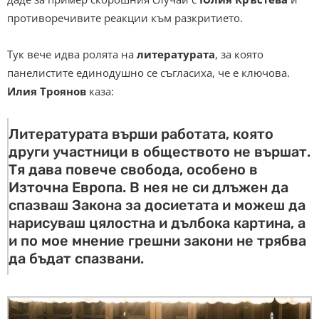
противоречивите реакции към разкритието.
Тук вече идва ролята на
литературата
, за която
панелистите единодушно се съгласиха, че е ключова.
Илия Троянов
каза:
Литературата върши работата, която
други участници в обществото не вършат.
Тя дава повече свобода, особено в
Източна Европа. В нея не си длъжен да
спазваш Закона за досиетата и можеш да
нарисуваш цялостна и дълбока картина, а
и по мое мнение грешни закони не трябва
да бъдат спазвани.