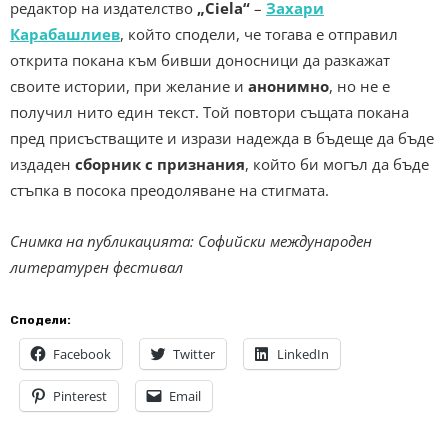
редактор на издателство
„Ciela“
–
Захари
Карабашлиев
, който сподели, че тогава е отправил
открита покана към бивши доносници да разкажат
своите истории, при желание и
анонимно
, но не е
получил нито един текст. Той повтори същата покана
пред присъстващите и изрази надежда в бъдеще да бъде
издаден
сборник с признания
, който би могъл да бъде
стъпка в посока преодоляване на стигмата.
С
нимка на публикацията: Софийски международен
литературен фестивал
Сподели:
Facebook
Twitter
LinkedIn
Pinterest
Email