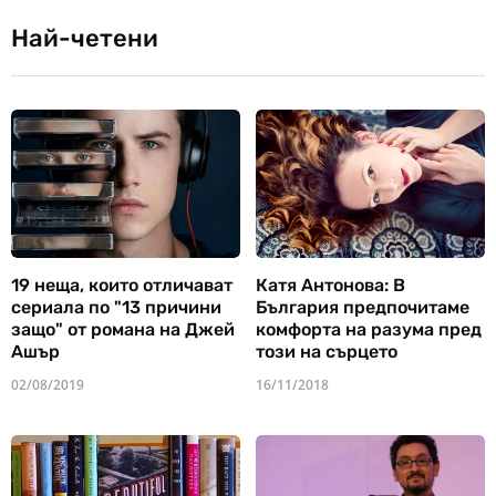
Най-четени
19 неща, които отличават
Катя Антонова: В
сериала по "13 причини
България предпочитаме
защо" от романа на Джей
комфорта на разума пред
Ашър
този на сърцето
02/08/2019
16/11/2018