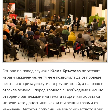
Отново по повод случая с
Юлия Кръстева
писателят
изрази съжаление, че тя не е позволила да се проведе
честна и открита дискусия върху живота ѝ, а направо е
отрекла всичко. Според Троянов е необходимо именно
отворено разглеждане на темата защо и как хората са
живели като доносници, какви вътрешни травми са
изживели. Авторът допълни, че доносничеството води