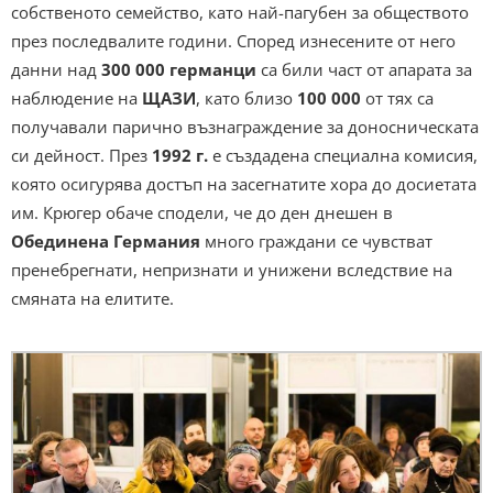
собственото семейство, като най-пагубен за обществото
през последвалите години. Според изнесените от него
данни над
300 000 германци
са били част от апарата за
наблюдение на
ЩАЗИ
, като близо
100 000
от тях са
получавали парично възнаграждение за доносническата
си дейност. През
1992 г.
е създадена специална комисия,
която осигурява достъп на засегнатите хора до досиетата
им. Крюгер обаче сподели, че до ден днешен в
Обединена Германия
много граждани се чувстват
пренебрегнати, непризнати и унижени вследствие на
смяната на елитите.