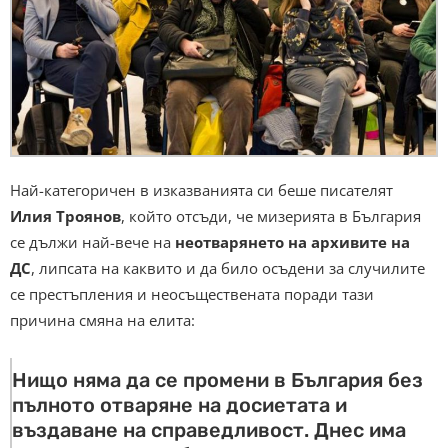
Най-категоричен в изказванията си беше писателят
Илия Троянов
, който отсъди, че мизерията в България
се дължи най-вече на
неотварянето на архивите на
ДС
, липсата на каквито и да било осъдени за случилите
се престъпления и неосъществената поради тази
причина смяна на елита:
Нищо няма да се промени в България без
пълното отваряне на досиетата и
въздаване на справедливост. Днес има