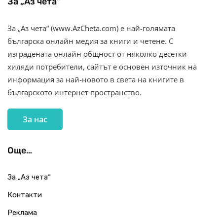
За „Аз чета“
За „Аз чета“ (www.AzCheta.com) е най-голямата
българска онлайн медия за книги и четене. С
изградената онлайн общност от няколко десетки
хиляди потребители, сайтът е основен източник на
информация за най-новото в света на книгите в
българското интернет пространство.
За нас
Още…
За „Аз чета“
Контакти
Реклама