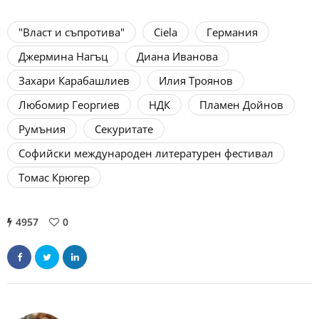
"Власт и съпротива"
Ciela
Германия
Джермина Нагъц
Диана Иванова
Захари Карабашлиев
Илия Троянов
Любомир Георгиев
НДК
Пламен Дойнов
Румъния
Секуритате
Софийски международен литературен фестивал
Томас Крюгер
4957
0