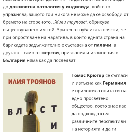
до
доживотна патология у индивида
, който го
упражнява, защото той никога не може да се освободи от
бремето на стореното.
„Живи трупове“
, обрисува
съществуването им той. Зрител от публиката поясни, че
при опростяване на наратива, в който едната страна на
барикадата задължително е съставена от
палачи
, а
другата – само от
жертви
, признания и извинения в
България
няма как да последват.
Томас Крюгер
се съгласи
и изтъкна как
Германия
е приложила опита си на
едно просветено
общество, което знае как
да подхожда към
различните перспективи
на историята и да ги