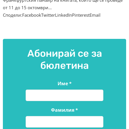
Франкфуртския панаир на книгата, който ще се проведе
от 11 до 15 октомври…
Сподели:FacebookTwitterLinkedInPinterestEmail
Абонирай се за
бюлетина
Име
*
Фамилия
*