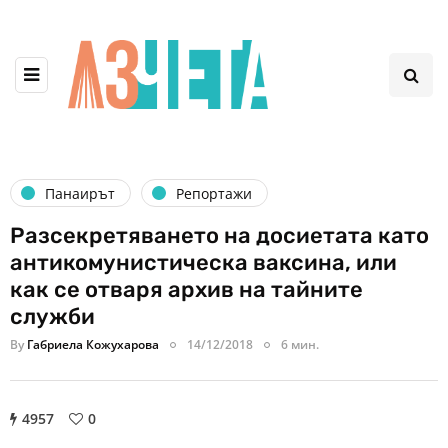
Панаирът
Репортажи
Разсекретяването на досиетата като
антикомунистическа ваксина, или
как се отваря архив на тайните
служби
By
Габриела Кожухарова
14/12/2018
6 мин.
4957
0