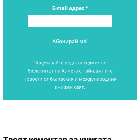
E-mail адрес
*
Получавайте веднъж седмично
бюлетинът на Аз чета с най-важните
новости от бългаския и международния
книжен свят.
Твоят коментар за книгата