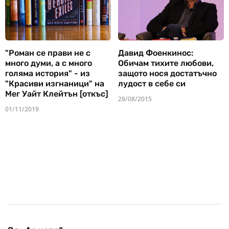
"Роман се прави не с
Давид Фоенкинос:
много думи, а с много
Обичам тихите любови,
голяма история" - из
защото нося достатъчно
"Красиви изгнаници" на
лудост в себе си
Мег Уайт Клейтън [откъс]
28/08/2015
01/11/2019