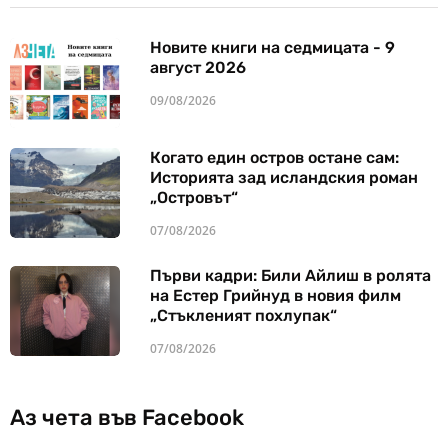
Новите книги на седмицата - 9
август 2026
09/08/2026
Когато един остров остане сам:
Историята зад исландския роман
„Островът“
07/08/2026
Първи кадри: Били Айлиш в ролята
на Естер Грийнуд в новия филм
„Стъкленият похлупак“
07/08/2026
Аз чета във Facebook