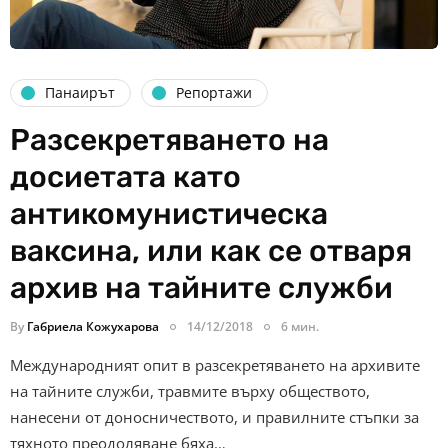
Панаирът
Репортажи
Разсекретяването на
досиетата като
антикомунистическа
ваксина, или как се отваря
архив на тайните служби
By
Габриела Кожухарова
14/12/2018
6 мин.
Международният опит в разсекретяването на архивите
на тайните служби, травмите върху обществото,
нанесени от доносничеството, и правилните стъпки за
тяхното преодоляване бяха…