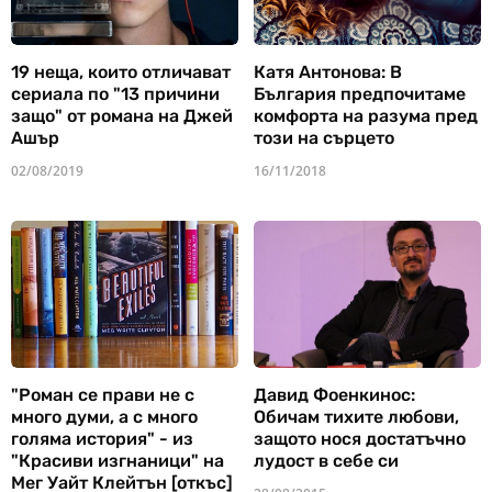
19 неща, които отличават
Катя Антонова: В
сериала по "13 причини
България предпочитаме
защо" от романа на Джей
комфорта на разума пред
Ашър
този на сърцето
02/08/2019
16/11/2018
"Роман се прави не с
Давид Фоенкинос:
много думи, а с много
Обичам тихите любови,
голяма история" - из
защото нося достатъчно
"Красиви изгнаници" на
лудост в себе си
Мег Уайт Клейтън [откъс]