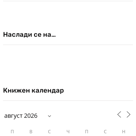
Наслади се на…
Книжен календар
П
В
С
Ч
П
С
Н