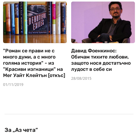
"Роман се прави не с
Давид Фоенкинос:
много думи, а с много
Обичам тихите любови,
голяма история" - из
защото нося достатъчно
"Красиви изгнаници" на
лудост в себе си
Мег Уайт Клейтън [откъс]
28/08/2015
01/11/2019
За „Аз чета“