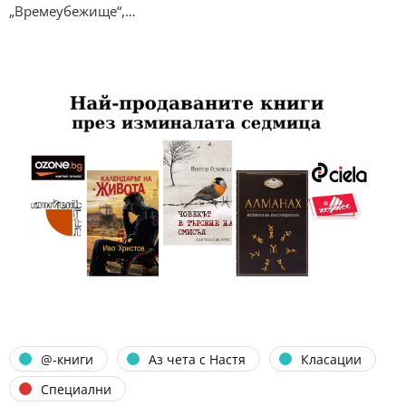
„Времеубежище“,…
@-книги
Аз чета с Настя
Класации
Специални