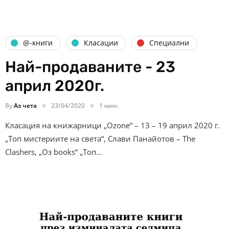
@-книги
Класации
Специални
Най-продаваните - 23
април 2020г.
By
Аз чета
23/04/2020
1 мин.
Класация на книжарници „Ozone“ – 13 – 19 април 2020 г.
„Топ мистериите на света“, Слави Панайотов – The
Clashers, „Оз books“ „Топ…