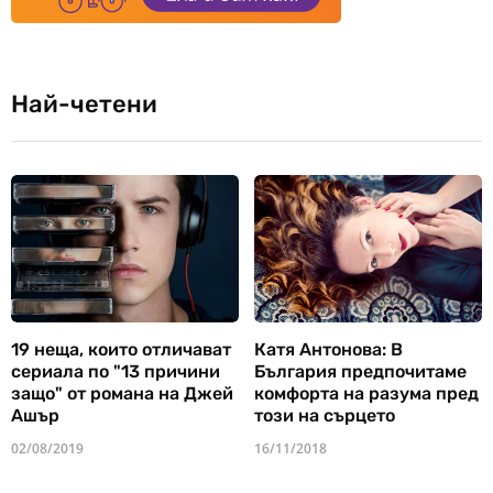
Най-четени
19 неща, които отличават
Катя Антонова: В
сериала по "13 причини
България предпочитаме
защо" от романа на Джей
комфорта на разума пред
Ашър
този на сърцето
02/08/2019
16/11/2018