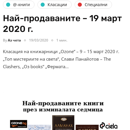
@-книги
Класации
Специални
Най-продаваните – 19 март
2020 г.
By
Аз чета
19/03/2020
1 мин.
Класация на книжарници „Ozone“ – 9 – 15 март 2020 г.
„Топ мистериите на света“, Слави Панайотов – The
Clashers, „Оз books“ „Фермата…