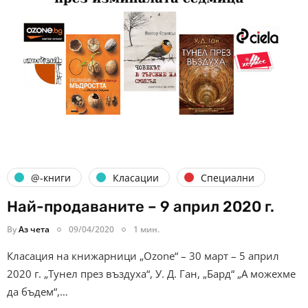
@-книги
Класации
Специални
Най-продаваните – 9 април 2020 г.
By
Аз чета
09/04/2020
1 мин.
Класация на книжарници „Ozone“ – 30 март – 5 април
2020 г. „Тунел през въздуха“, У. Д. Ган, „Бард“ „А можехме
да бъдем“,…