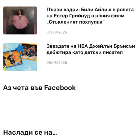
Първи кадри: Били Айлиш в ролята
на Естер Грийнуд в новия филм
„Стъкленият похлупак“
07/08/2026
Звездата на НБА Джейлън Брънсън
дебютира като детски писател
06/08/2026
Аз чета във Facebook
Наслади се на…