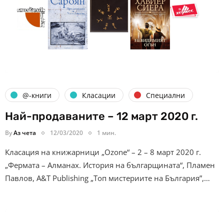
@-книги
Класации
Специални
Най-продаваните – 12 март 2020 г.
By
Аз чета
12/03/2020
1 мин.
Класация на книжарници „Ozone“ – 2 – 8 март 2020 г.
„Фермата – Алманах. История на българщината“, Пламен
Павлов, A&T Publishing „Топ мистериите на България”,…