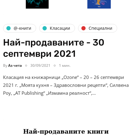
@-книги
Класации
Специални
Най-продаваните - 30
септември 2021
By
Аз чета
30/09/2021
1 мин.
Класация на книжарници „Ozone“ – 20 – 26 септември
2021 г. „Моята кухня – Здравословни рецепти“, Силвена
Роу, „AT Publishing“ „Измамна реалност“,…