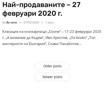
Най-продаваните – 27
февруари 2020 г.
By
Аз чета
27/02/2020
1 мин.
Класация на книжарници „Ozone“ – 17-23 февруари 2020
г. „А можехме да бъдем“, Иво Христов, „Оз books“ „Топ
мистериите на България”, Слави Панайотов…
Older posts
Newer posts