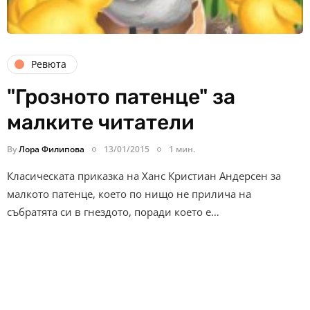
Ревюта
"Грозното патенце" за
малките читатели
By
Лора Филипова
13/01/2015
1 мин.
Класическата приказка на Ханс Кристиан Андерсен за
малкото патенце, което по нищо не прилича на
събратята си в гнездото, поради което е…