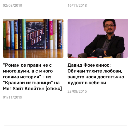
02/08/2019
16/11/2018
"Роман се прави не с
Давид Фоенкинос:
много думи, а с много
Обичам тихите любови,
голяма история" - из
защото нося достатъчно
"Красиви изгнаници" на
лудост в себе си
Мег Уайт Клейтън [откъс]
28/08/2015
01/11/2019