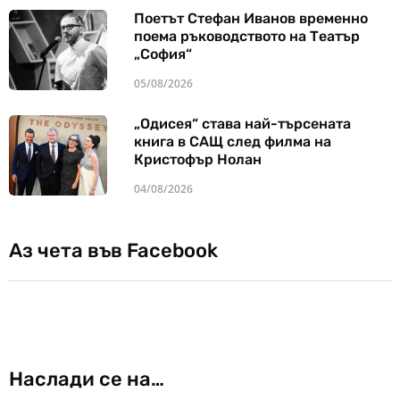
Поетът Стефан Иванов временно
поема ръководството на Театър
„София“
05/08/2026
„Одисея“ става най-търсената
книга в САЩ след филма на
Кристофър Нолан
04/08/2026
Аз чета във Facebook
Наслади се на…