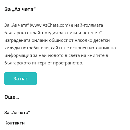
За „Аз чета“
За „Аз чета“ (www.AzCheta.com) е най-голямата
българска онлайн медия за книги и четене. С
изградената онлайн общност от няколко десетки
хиляди потребители, сайтът е основен източник на
информация за най-новото в света на книгите в
българското интернет пространство.
За нас
Още…
За „Аз чета“
Контакти