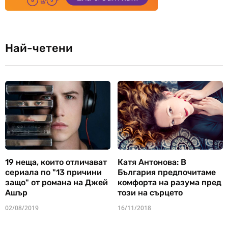
Най-четени
19 неща, които отличават
Катя Антонова: В
сериала по "13 причини
България предпочитаме
защо" от романа на Джей
комфорта на разума пред
Ашър
този на сърцето
02/08/2019
16/11/2018