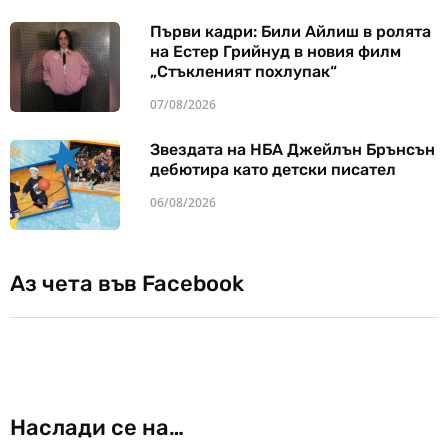
Първи кадри: Били Айлиш в ролята
на Естер Грийнуд в новия филм
„Стъкленият похлупак“
07/08/2026
Звездата на НБА Джейлън Брънсън
дебютира като детски писател
06/08/2026
Аз чета във Facebook
Наслади се на…