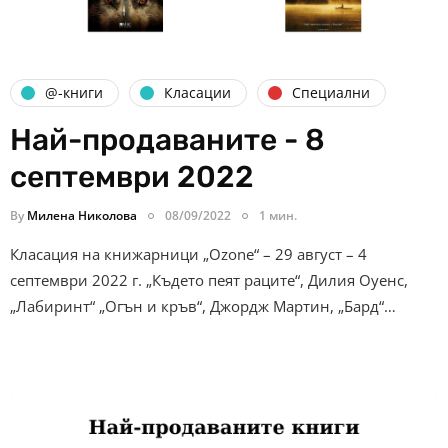
@-книги
Класации
Специални
Най-продаваните - 8
септември 2022
By
Милена Николова
08/09/2022
1 мин.
Класация на книжарници „Ozone“ – 29 август – 4
септември 2022 г. „Където пеят раците“, Дилия Оуенс,
„Лабиринт“ „Огън и кръв“, Джордж Мартин, „Бард“…