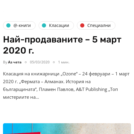
@-книги
Класации
Специални
Най-продаваните – 5 март
2020 г.
By
Аз чета
05/03/2020
1 мин.
Класация на книжарници „Ozone“ – 24 февруари – 1 март
2020 г. „Фермата – Алманах. История на
българщината“, Пламен Павлов, A&T Publishing „Топ
мистериите на…