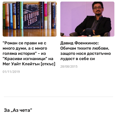
"Роман се прави не с
Давид Фоенкинос:
много думи, а с много
Обичам тихите любови,
голяма история" - из
защото нося достатъчно
"Красиви изгнаници" на
лудост в себе си
Мег Уайт Клейтън [откъс]
28/08/2015
01/11/2019
За „Аз чета“