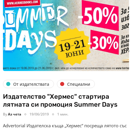
От издателствата
Специални
Издателство "Хермес" стартира
лятната си промоция Summer Days
By
Аз чета
19/06/2019
1 мин.
Advertorial Издателска къща „Хермес“ посреща лятото със