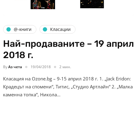
@-книги
Класации
Най-продаваните – 19 април
2018 г.
By
Аз чета
19/04/2018
2 мин.
Класация на Ozone.bg – 9-15 април 2018 г. 1. „Jack Eridon:
Крадецът на спомени“, Титис, „Студио Артлайн“ 2. „Малка
каменна топка“, Никола…