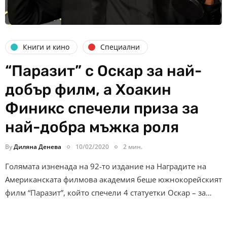
Книги и кино
Специални
“Паразит” с Оскар за най-
добър филм, а Хоакин
Финикс спечели приза за
най-добра мъжка роля
By
Диляна Денева
10/02/2020
2 мин.
Голямата изненада на 92-то издание на Наградите на
Американската филмова академия беше южнокорейският
филм “Паразит”, който спечели 4 статуетки Оскар – за…