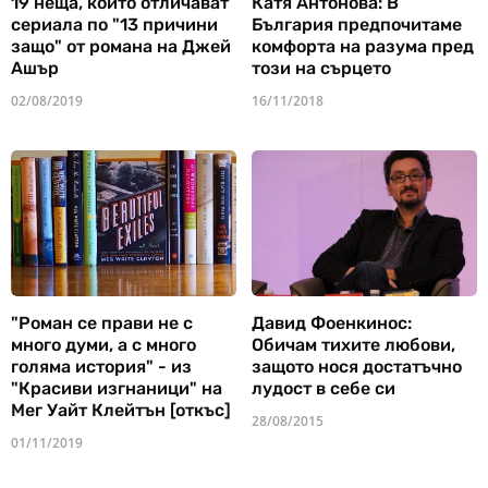
19 неща, които отличават
Катя Антонова: В
сериала по "13 причини
България предпочитаме
защо" от романа на Джей
комфорта на разума пред
Ашър
този на сърцето
02/08/2019
16/11/2018
"Роман се прави не с
Давид Фоенкинос:
много думи, а с много
Обичам тихите любови,
голяма история" - из
защото нося достатъчно
"Красиви изгнаници" на
лудост в себе си
Мег Уайт Клейтън [откъс]
28/08/2015
01/11/2019