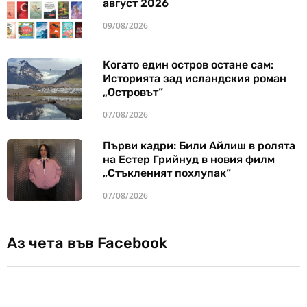
август 2026
09/08/2026
Когато един остров остане сам:
Историята зад исландския роман
„Островът“
07/08/2026
Първи кадри: Били Айлиш в ролята
на Естер Грийнуд в новия филм
„Стъкленият похлупак“
07/08/2026
Аз чета във Facebook