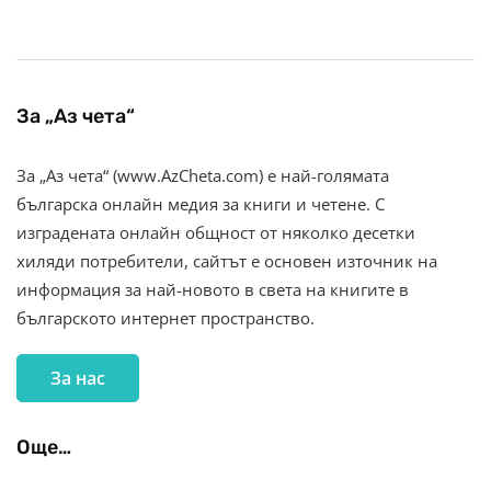
За „Аз чета“
За „Аз чета“ (www.AzCheta.com) е най-голямата
българска онлайн медия за книги и четене. С
изградената онлайн общност от няколко десетки
хиляди потребители, сайтът е основен източник на
информация за най-новото в света на книгите в
българското интернет пространство.
За нас
Още…