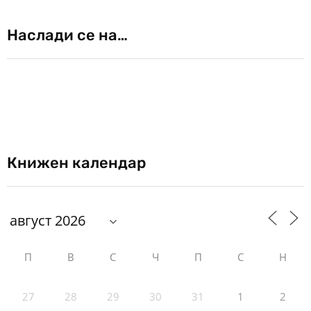
Наслади се на…
Книжен календар
П
В
С
Ч
П
С
Н
27
28
29
30
31
1
2