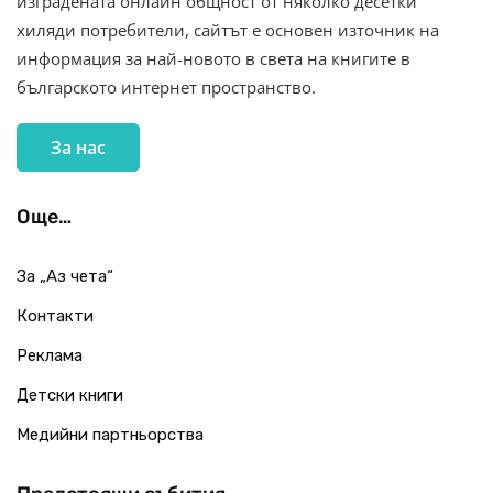
изградената онлайн общност от няколко десетки
хиляди потребители, сайтът е основен източник на
информация за най-новото в света на книгите в
българското интернет пространство.
За нас
Още…
За „Аз чета“
Контакти
Реклама
Детски книги
Медийни партньорства