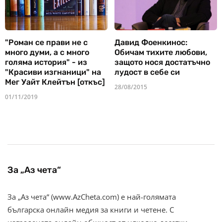
"Роман се прави не с
Давид Фоенкинос:
много думи, а с много
Обичам тихите любови,
голяма история" - из
защото нося достатъчно
"Красиви изгнаници" на
лудост в себе си
Мег Уайт Клейтън [откъс]
28/08/2015
01/11/2019
За „Аз чета“
За „Аз чета“ (www.AzCheta.com) е най-голямата
българска онлайн медия за книги и четене. С