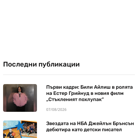
Последни публикации
Първи кадри: Били Айлиш в ролята
на Естер Грийнуд в новия филм
„Стъкленият похлупак“
07/08/2026
Звездата на НБА Джейлън Брънсън
дебютира като детски писател