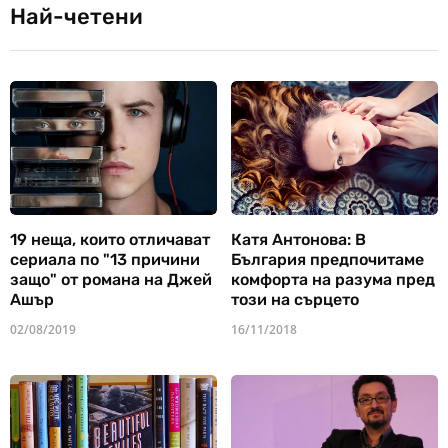
Най-четени
19 неща, които отличават
Катя Антонова: В
сериала по "13 причини
България предпочитаме
защо" от романа на Джей
комфорта на разума пред
Ашър
този на сърцето
02/08/2019
16/11/2018