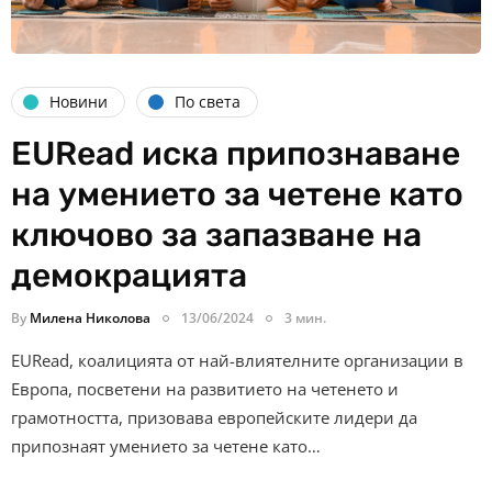
Новини
По света
EURead иска припознаване
на умението за четене като
ключово за запазване на
демокрацията
By
Милена Николова
13/06/2024
3 мин.
EURead, коалицията от най-влиятелните организации в
Европа, посветени на развитието на четенето и
грамотността, призовава европейските лидери да
припознаят умението за четене като…