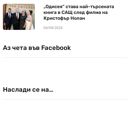
„Одисея“ става най-търсената
книга в САЩ след филма на
Кристофър Нолан
04/08/2026
Аз чета във Facebook
Наслади се на…