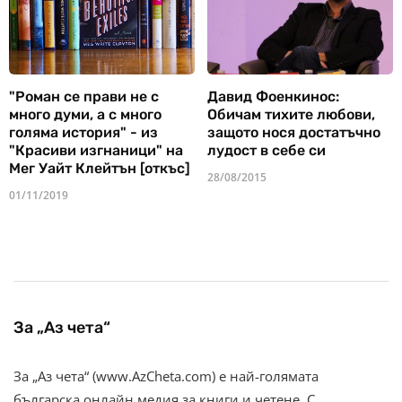
"Роман се прави не с
Давид Фоенкинос:
много думи, а с много
Обичам тихите любови,
голяма история" - из
защото нося достатъчно
"Красиви изгнаници" на
лудост в себе си
Мег Уайт Клейтън [откъс]
28/08/2015
01/11/2019
За „Аз чета“
За „Аз чета“ (www.AzCheta.com) е най-голямата
българска онлайн медия за книги и четене. С