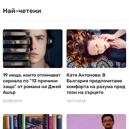
Най-четени
19 неща, които отличават
Катя Антонова: В
сериала по "13 причини
България предпочитаме
защо" от романа на Джей
комфорта на разума пред
Ашър
този на сърцето
02/08/2019
16/11/2018