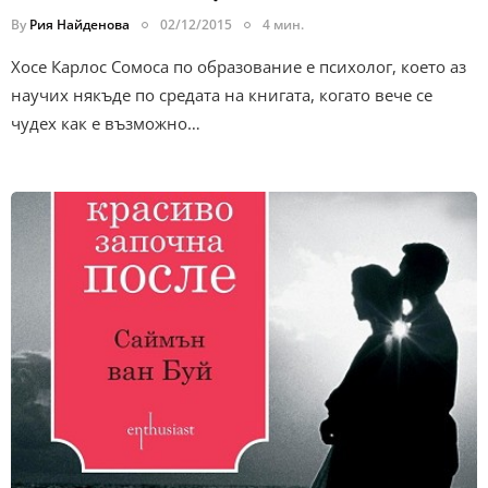
By
Рия Найденова
02/12/2015
4 мин.
Хосе Карлос Сомоса по образование е психолог, което аз
научих някъде по средата на книгата, когато вече се
чудех как е възможно…