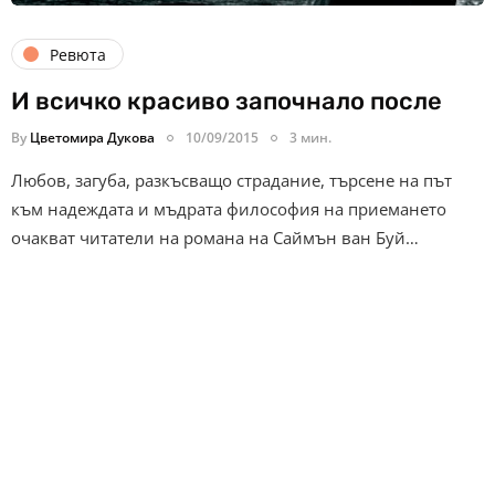
Ревюта
И всичко красиво започнало после
By
Цветомира Дукова
10/09/2015
3 мин.
Любов, загуба, разкъсващо страдание, търсене на път
към надеждата и мъдрата философия на приемането
очакват читатели на романа на Саймън ван Буй…