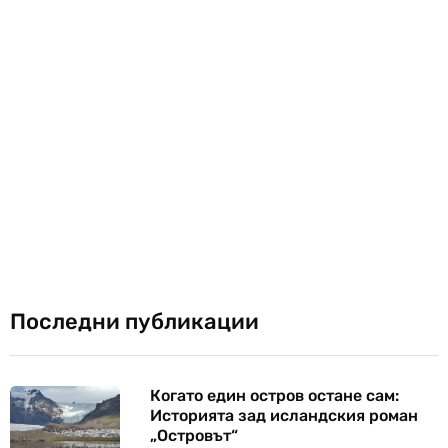
Последни публикации
Когато един остров остане сам:
Историята зад исландския роман
„Островът“