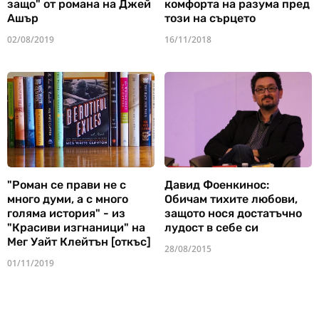
защо" от романа на Джей
комфорта на разума пред
Ашър
този на сърцето
02/08/2019
16/11/2018
"Роман се прави не с
Давид Фоенкинос:
много думи, а с много
Обичам тихите любови,
голяма история" - из
защото нося достатъчно
"Красиви изгнаници" на
лудост в себе си
Мег Уайт Клейтън [откъс]
28/08/2015
01/11/2019