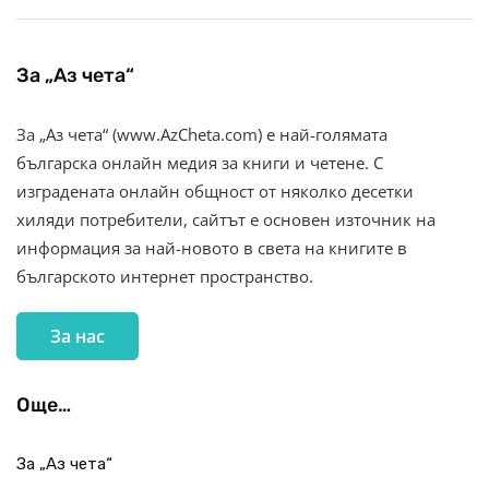
За „Аз чета“
За „Аз чета“ (www.AzCheta.com) е най-голямата
българска онлайн медия за книги и четене. С
изградената онлайн общност от няколко десетки
хиляди потребители, сайтът е основен източник на
информация за най-новото в света на книгите в
българското интернет пространство.
За нас
Още…
За „Аз чета“