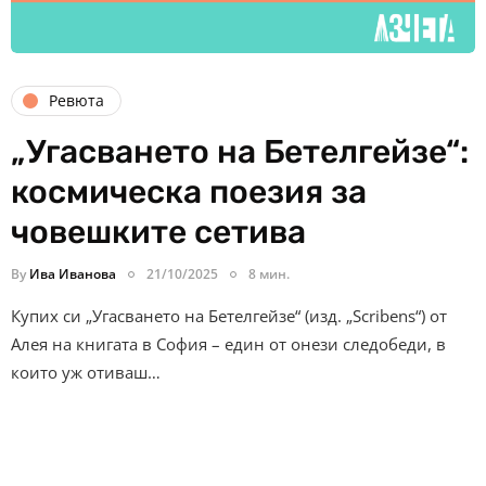
Ревюта
„Угасването на Бетелгейзе“:
космическа поезия за
човешките сетива
By
Ива Иванова
21/10/2025
8 мин.
Купих си „Угасването на Бетелгейзе“ (изд. „Scribens“) от
Алея на книгата в София – един от онези следобеди, в
които уж отиваш…