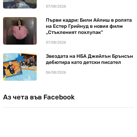
07/08/2026
Първи кадри: Били Айлиш в ролята
на Естер Грийнуд в новия филм
„Стъкленият похлупак“
07/08/2026
Звездата на НБА Джейлън Брънсън
дебютира като детски писател
06/08/2026
Аз чета във Facebook