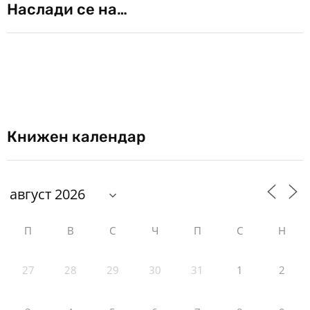
Наслади се на…
Книжен календар
П
В
С
Ч
П
С
Н
27
28
29
30
31
1
2