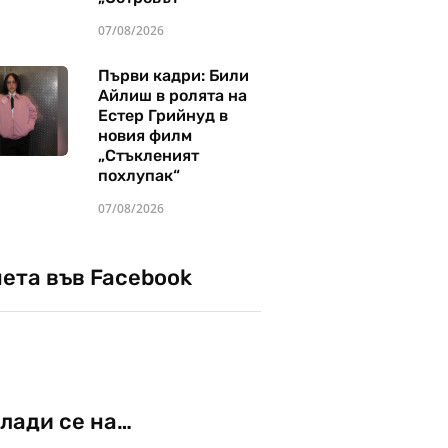
07/08/2026
Първи кадри: Били
Айлиш в ролята на
Естер Грийнуд в
новия филм
„Стъкленият
похлупак“
07/08/2026
чета във Facebook
лади се на…