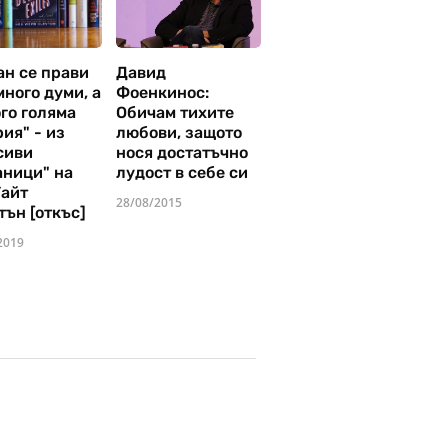
ан се прави
Давид
много думи, а
Фоенкинос:
го голяма
Обичам тихите
ия" - из
любови, защото
сиви
нося достатъчно
аници" на
лудост в себе си
Уайт
28/08/2015
тън [откъс]
2019