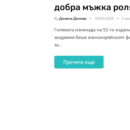
добра мъжка рол
By
Диляна Денева
10/02/2020
2 ми
Голямата изненада на 92-то издан
академия беше южнокорейският фил
за…
Прочети още