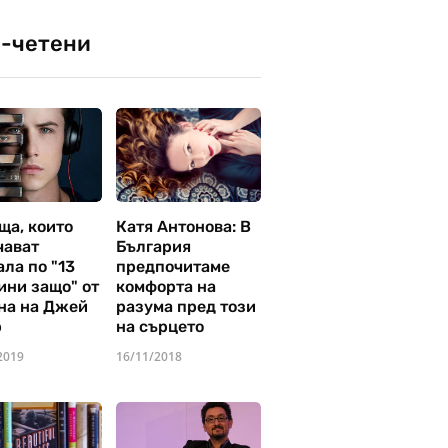
-четени
ща, които
Катя Антонова: В
чават
България
ла по "13
предпочитаме
ини защо" от
комфорта на
на на Джей
разума пред този
р
на сърцето
2019
16/11/2018