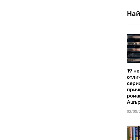
Най
19 не
отли
сериа
прич
рома
Ашъ
02/08/