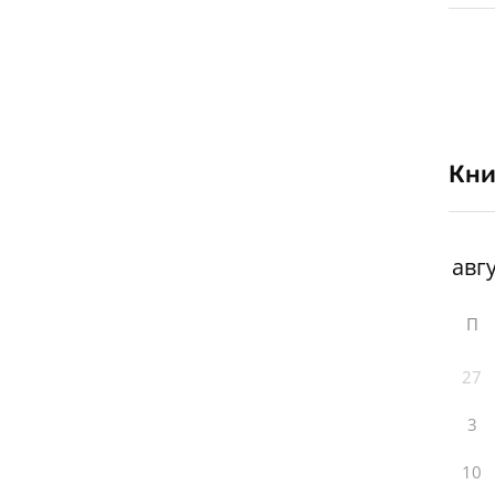
Кни
П
27
3
10