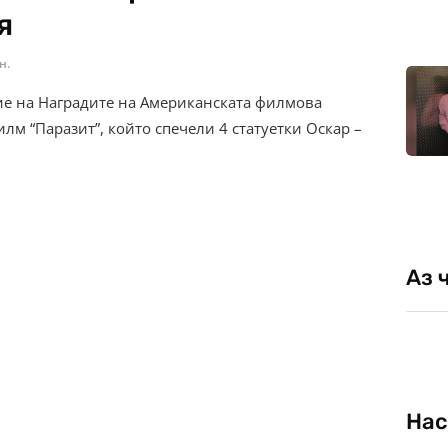
я
н.
ие на Наградите на Американската филмова
м “Паразит”, който спечели 4 статуетки Оскар –
Аз 
Нас