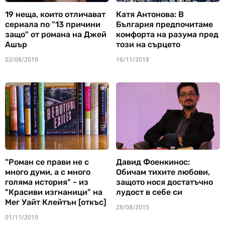
19 неща, които отличават
Катя Антонова: В
сериала по "13 причини
България предпочитаме
защо" от романа на Джей
комфорта на разума пред
Ашър
този на сърцето
02/08/2019
16/11/2018
"Роман се прави не с
Давид Фоенкинос:
много думи, а с много
Обичам тихите любови,
голяма история" - из
защото нося достатъчно
"Красиви изгнаници" на
лудост в себе си
Мег Уайт Клейтън [откъс]
28/08/2015
01/11/2019