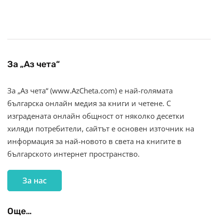
За „Аз чета“
За „Аз чета“ (www.AzCheta.com) е най-голямата
българска онлайн медия за книги и четене. С
изградената онлайн общност от няколко десетки
хиляди потребители, сайтът е основен източник на
информация за най-новото в света на книгите в
българското интернет пространство.
За нас
Още…