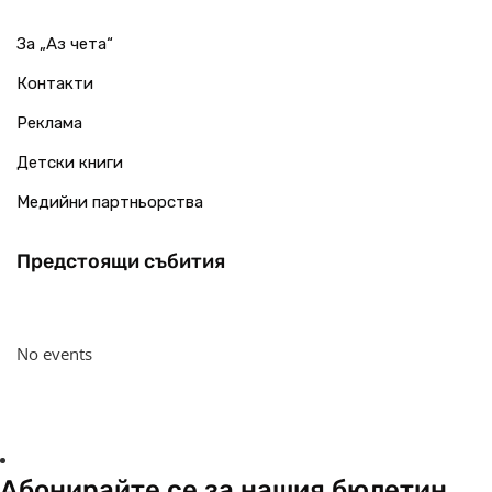
За „Аз чета“
Контакти
Реклама
Детски книги
Медийни партньорства
Предстоящи събития
No events
Абонирайте се за нашия бюлетин