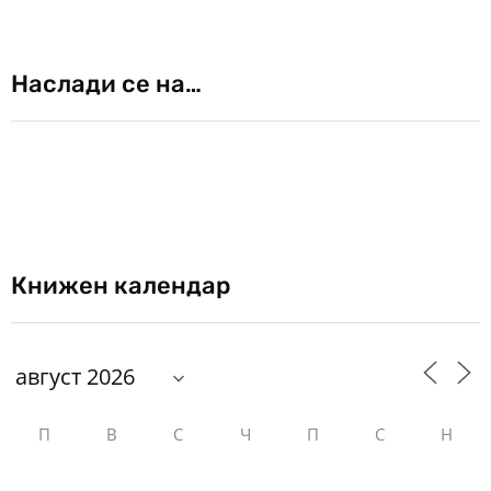
Наслади се на…
Книжен календар
П
В
С
Ч
П
С
Н