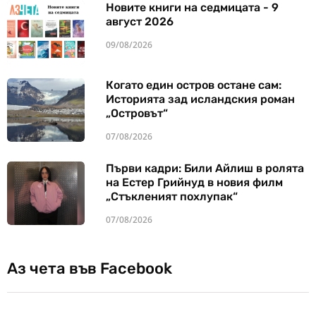
Новите книги на седмицата - 9
август 2026
09/08/2026
Когато един остров остане сам:
Историята зад исландския роман
„Островът“
07/08/2026
Първи кадри: Били Айлиш в ролята
на Естер Грийнуд в новия филм
„Стъкленият похлупак“
07/08/2026
Аз чета във Facebook