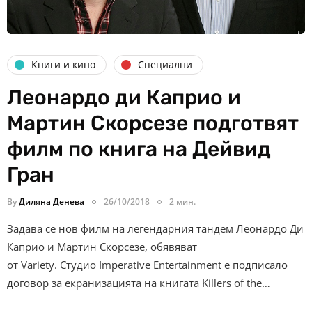
Книги и кино
Специални
Леонардо ди Каприо и
Мартин Скорсезе подготвят
филм по книга на Дейвид
Гран
By
Диляна Денева
26/10/2018
2 мин.
Задава се нов филм на легендарния тандем Леонардо Ди
Каприо и Мартин Скорсезе, обявяват
от Variety. Студио Imperative Entertainment е подписало
договор за екранизацията на книгата Killers of the…