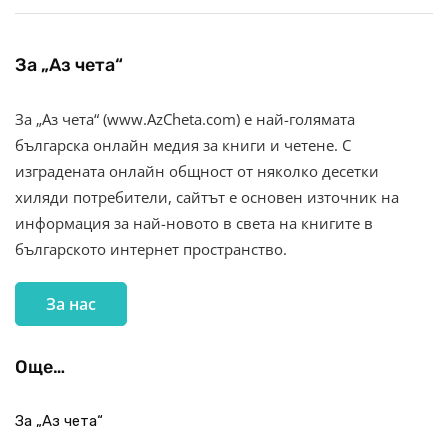
За „Аз чета“
За „Аз чета“ (www.AzCheta.com) е най-голямата
българска онлайн медия за книги и четене. С
изградената онлайн общност от няколко десетки
хиляди потребители, сайтът е основен източник на
информация за най-новото в света на книгите в
българското интернет пространство.
За нас
Още…
За „Аз чета“