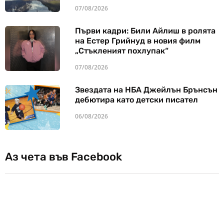
07/08/2026
Първи кадри: Били Айлиш в ролята
на Естер Грийнуд в новия филм
„Стъкленият похлупак“
07/08/2026
Звездата на НБА Джейлън Брънсън
дебютира като детски писател
06/08/2026
Аз чета във Facebook