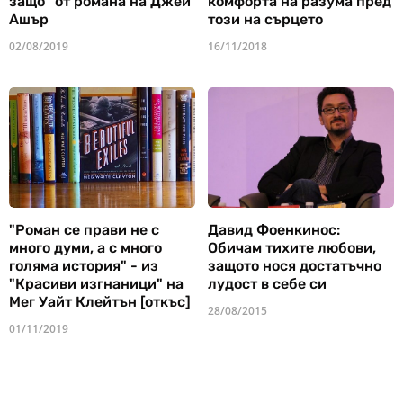
защо" от романа на Джей
комфорта на разума пред
Ашър
този на сърцето
02/08/2019
16/11/2018
"Роман се прави не с
Давид Фоенкинос:
много думи, а с много
Обичам тихите любови,
голяма история" - из
защото нося достатъчно
"Красиви изгнаници" на
лудост в себе си
Мег Уайт Клейтън [откъс]
28/08/2015
01/11/2019