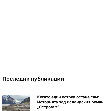
Последни публикации
Когато един остров остане сам:
Историята зад исландския роман
„Островът“