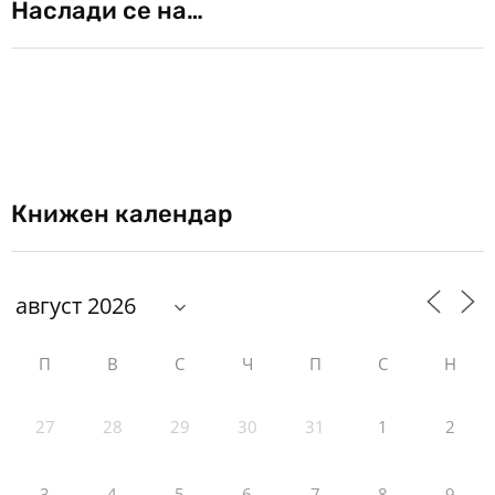
Наслади се на…
Книжен календар
П
В
С
Ч
П
С
Н
27
28
29
30
31
1
2
3
4
5
6
7
8
9