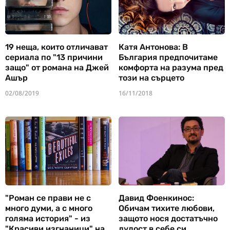
19 неща, които отличават
Катя Антонова: В
сериала по "13 причини
България предпочитаме
защо" от романа на Джей
комфорта на разума пред
Ашър
този на сърцето
02/08/2019
16/11/2018
"Роман се прави не с
Давид Фоенкинос:
много думи, а с много
Обичам тихите любови,
голяма история" - из
защото нося достатъчно
"Красиви изгнаници" на
лудост в себе си