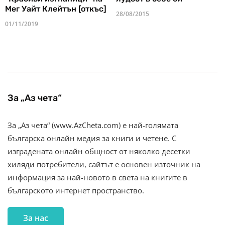
Мег Уайт Клейтън [откъс]
28/08/2015
01/11/2019
За „Аз чета“
За „Аз чета“ (www.AzCheta.com) е най-голямата
българска онлайн медия за книги и четене. С
изградената онлайн общност от няколко десетки
хиляди потребители, сайтът е основен източник на
информация за най-новото в света на книгите в
българското интернет пространство.
За нас