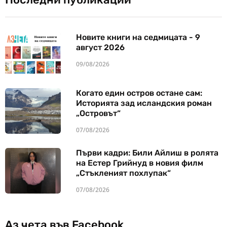
Новите книги на седмицата - 9
август 2026
09/08/2026
Когато един остров остане сам:
Историята зад исландския роман
„Островът“
07/08/2026
Първи кадри: Били Айлиш в ролята
на Естер Грийнуд в новия филм
„Стъкленият похлупак“
07/08/2026
Аз чета във Facebook