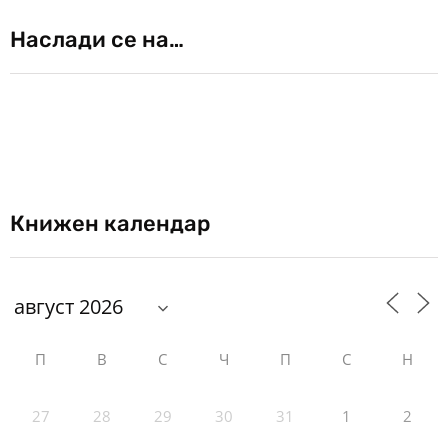
Наслади се на…
Книжен календар
П
В
С
Ч
П
С
Н
27
28
29
30
31
1
2