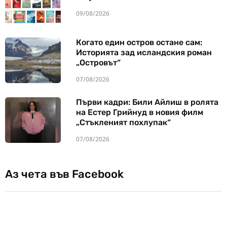
09/08/2026
Когато един остров остане сам:
Историята зад исландския роман
„Островът“
07/08/2026
Първи кадри: Били Айлиш в ролята
на Естер Грийнуд в новия филм
„Стъкленият похлупак“
07/08/2026
Аз чета във Facebook