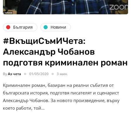
България
Новини
#ВкъщиСъмИЧета:
Александър Чобанов
подготвя криминален роман
By
Аз чета
01/05/2020
3 мин.
Криминален роман, базиран на реални събития от
българската история, подготвя писателят и сценарист
Александър Чобанов. За новото произведение, върху
което работи, той…