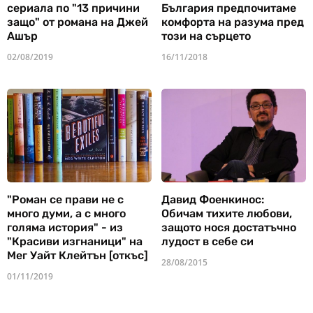
сериала по "13 причини
България предпочитаме
защо" от романа на Джей
комфорта на разума пред
Ашър
този на сърцето
02/08/2019
16/11/2018
"Роман се прави не с
Давид Фоенкинос:
много думи, а с много
Обичам тихите любови,
голяма история" - из
защото нося достатъчно
"Красиви изгнаници" на
лудост в себе си
Мег Уайт Клейтън [откъс]
28/08/2015
01/11/2019