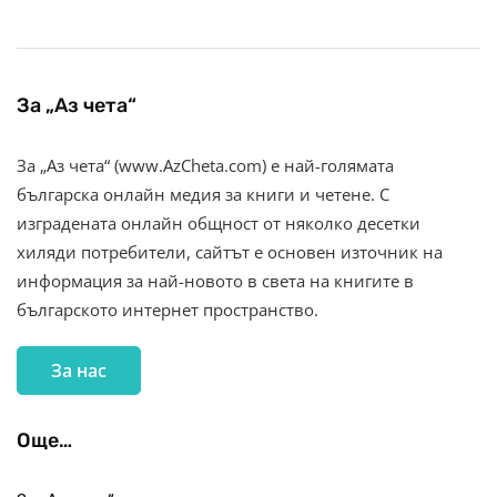
За „Аз чета“
За „Аз чета“ (www.AzCheta.com) е най-голямата
българска онлайн медия за книги и четене. С
изградената онлайн общност от няколко десетки
хиляди потребители, сайтът е основен източник на
информация за най-новото в света на книгите в
българското интернет пространство.
За нас
Още…