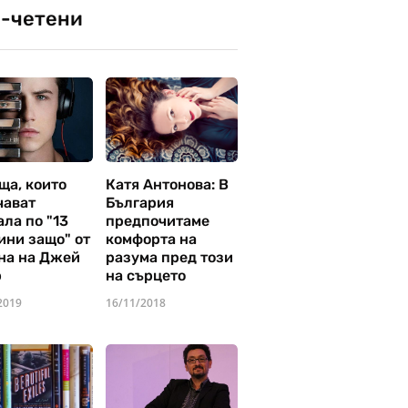
-четени
ща, които
Катя Антонова: В
чават
България
ла по "13
предпочитаме
ини защо" от
комфорта на
на на Джей
разума пред този
р
на сърцето
2019
16/11/2018