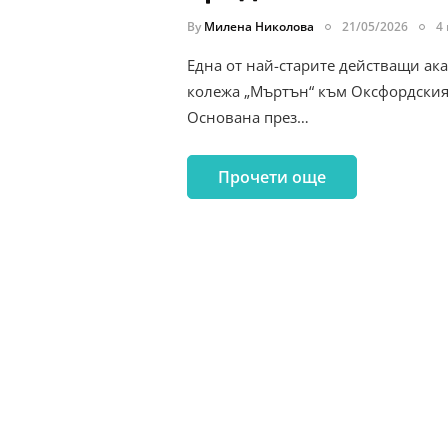
By
Милена Николова
21/05/2026
4
Една от най-старите действащи ак
колежа „Мъртън“ към Оксфордския 
Основана през…
Прочети още