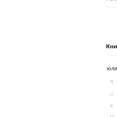
Кни
П
29
6
13