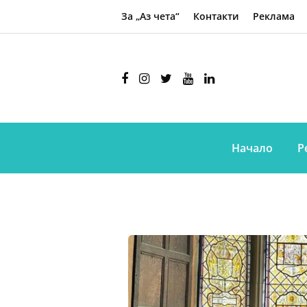
За „Аз чета“
Контакти
Реклама
Начало
Р