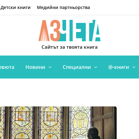
Детски книги
Медийни партньорства
Сайтът за твоята книга
евюта
Новини
Специални
@-книги