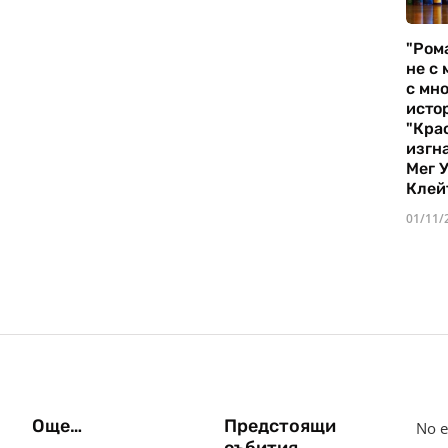
"Ром
не с 
с мно
истор
"Кра
изгн
Мег 
Клей
01/11/
Още…
Предстоящи
No e