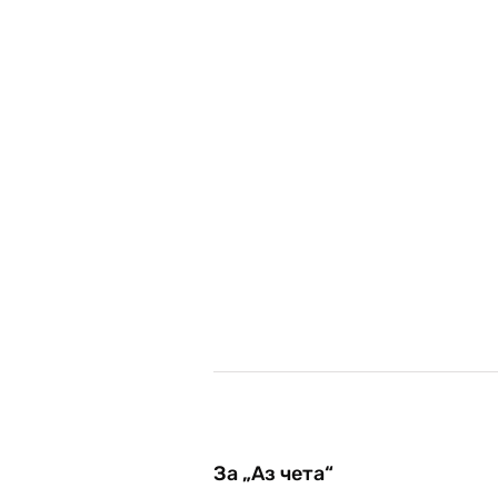
За „Аз чета“