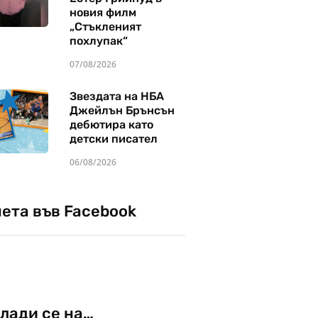
новия филм
„Стъкленият
похлупак“
07/08/2026
Звездата на НБА
Джейлън Брънсън
дебютира като
детски писател
06/08/2026
чета във Facebook
лади се на…