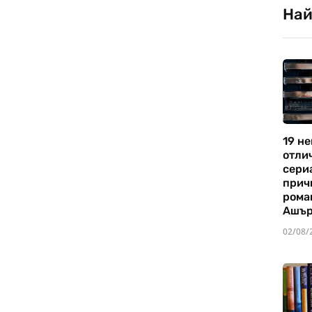
Най
19 не
отли
сериа
прич
рома
Ашъ
02/08/