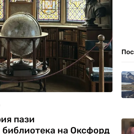
Пос
рия пази
 библиотека на Оксфорд