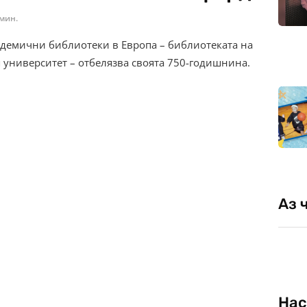
 мин.
адемични библиотеки в Европа – библиотеката на
университет – отбелязва своята 750-годишнина.
Аз 
Нас