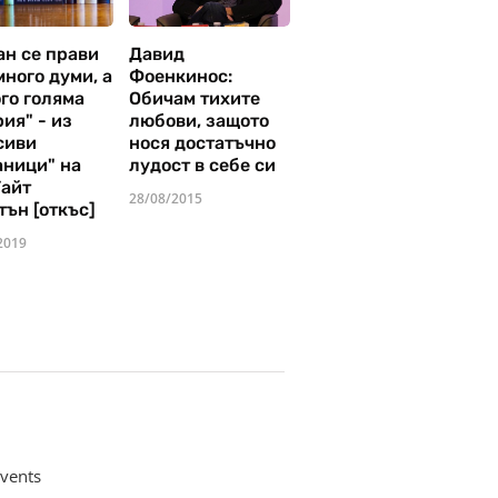
ан се прави
Давид
много думи, а
Фоенкинос:
го голяма
Обичам тихите
ия" - из
любови, защото
сиви
нося достатъчно
аници" на
лудост в себе си
Уайт
28/08/2015
тън [откъс]
2019
vents