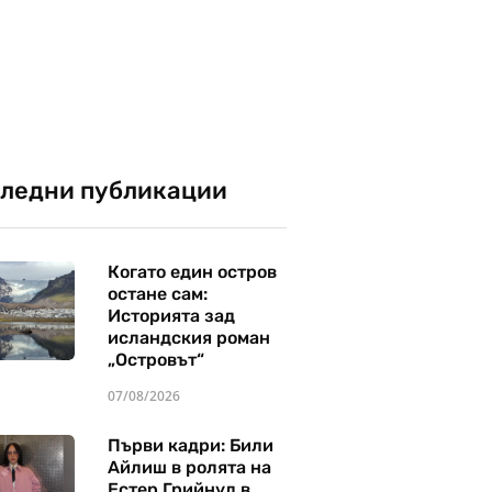
ледни публикации
Когато един остров
остане сам:
Историята зад
исландския роман
„Островът“
07/08/2026
Първи кадри: Били
Айлиш в ролята на
Естер Грийнуд в