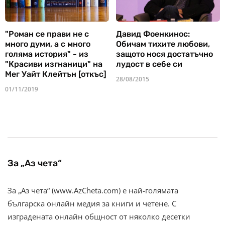
"Роман се прави не с
Давид Фоенкинос:
много думи, а с много
Обичам тихите любови,
голяма история" - из
защото нося достатъчно
"Красиви изгнаници" на
лудост в себе си
Мег Уайт Клейтън [откъс]
28/08/2015
01/11/2019
За „Аз чета“
За „Аз чета“ (www.AzCheta.com) е най-голямата
българска онлайн медия за книги и четене. С
изградената онлайн общност от няколко десетки