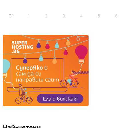
31
1
2
3
4
5
6
Най-четени