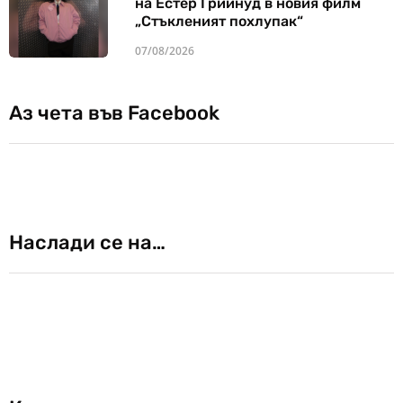
на Естер Грийнуд в новия филм
„Стъкленият похлупак“
07/08/2026
Аз чета във Facebook
Наслади се на…