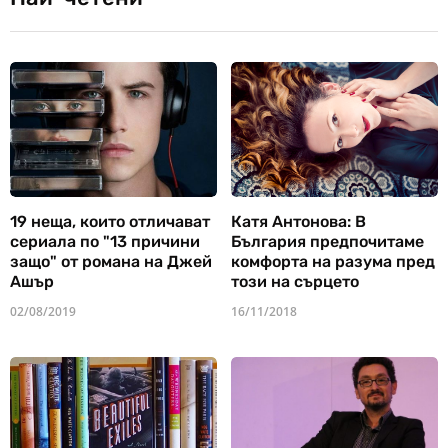
19 неща, които отличават
Катя Антонова: В
сериала по "13 причини
България предпочитаме
защо" от романа на Джей
комфорта на разума пред
Ашър
този на сърцето
02/08/2019
16/11/2018