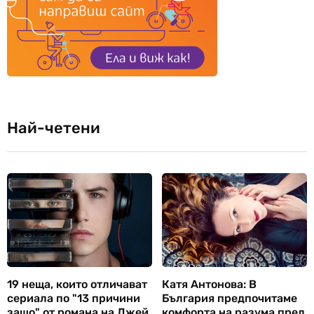
Най-четени
19 неща, които отличават
Катя Антонова: В
сериала по "13 причини
България предпочитаме
защо" от романа на Джей
комфорта на разума пред