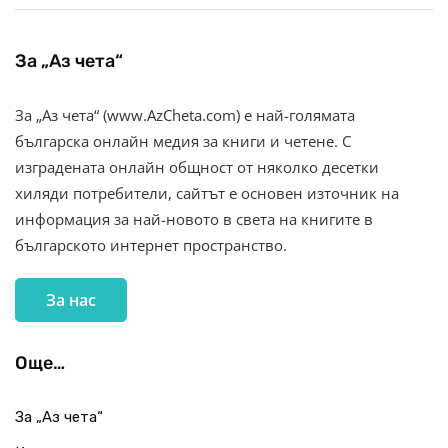
За „Аз чета“
За „Аз чета“ (www.AzCheta.com) е най-голямата
българска онлайн медия за книги и четене. С
изградената онлайн общност от няколко десетки
хиляди потребители, сайтът е основен източник на
информация за най-новото в света на книгите в
българското интернет пространство.
За нас
Още…
За „Аз чета“