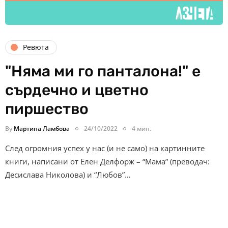
Ревюта
"Няма ми го панталона!" е
сърдечно и цветно
пиршество
By
Мартина Ламбова
24/10/2022
4 мин.
След огромния успех у нас (и не само) на картинните
книги, написани от Елен Делфорж – “Мама” (преводач:
Десислава Николова) и “Любов”…