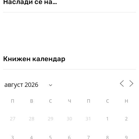
Наслади се на…
Книжен календар
П
В
С
Ч
П
С
Н
27
28
29
30
31
1
2
3
4
5
6
7
8
9