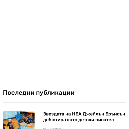
Последни публикации
Звездата на НБА Джейлън Брънсън
дебютира като детски писател