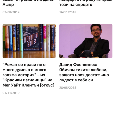
Ашър
този на сърцето
02/08/2019
16/11/2018
"Роман се прави не с
Давид Фоенкинос:
много думи, а с много
Обичам тихите любови,
голяма история" - из
защото нося достатъчно
"Красиви изгнаници" на
лудост в себе си
Мег Уайт Клейтън [откъс]
28/08/2015
01/11/2019