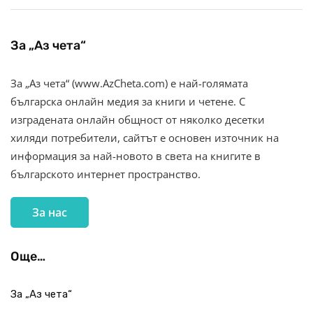
За „Аз чета“
За „Аз чета“ (www.AzCheta.com) е най-голямата
българска онлайн медия за книги и четене. С
изградената онлайн общност от няколко десетки
хиляди потребители, сайтът е основен източник на
информация за най-новото в света на книгите в
българското интернет пространство.
За нас
Още…
За „Аз чета“