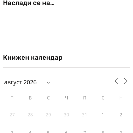
Наслади се на…
Книжен календар
П
В
С
Ч
П
С
Н
27
28
29
30
31
1
2
3
4
5
6
7
8
9