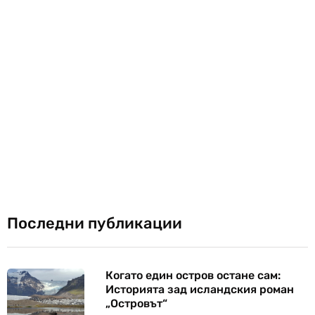
Последни публикации
Когато един остров остане сам:
Историята зад исландския роман
„Островът“