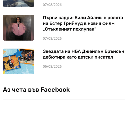
07/08/2026
Първи кадри: Били Айлиш в ролята
на Естер Грийнуд в новия филм
„Стъкленият похлупак“
07/08/2026
Звездата на НБА Джейлън Брънсън
дебютира като детски писател
06/08/2026
Аз чета във Facebook