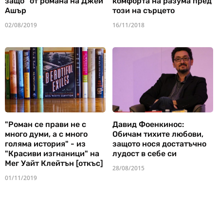
защо" от романа на Джей
комфорта на разума пред
Ашър
този на сърцето
02/08/2019
16/11/2018
"Роман се прави не с
Давид Фоенкинос:
много думи, а с много
Обичам тихите любови,
голяма история" - из
защото нося достатъчно
"Красиви изгнаници" на
лудост в себе си
Мег Уайт Клейтън [откъс]
28/08/2015
01/11/2019