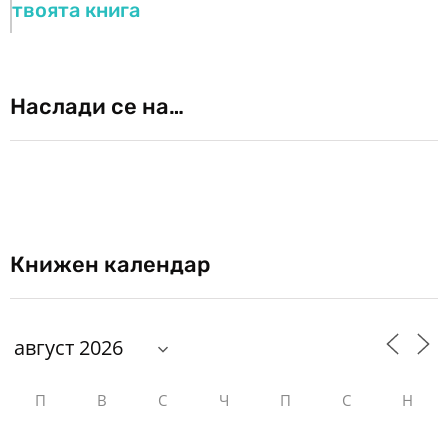
твоята книга
Наслади се на…
Книжен календар
П
В
С
Ч
П
С
Н