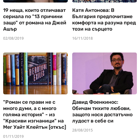
19 неща, които отличават
Катя Антонова: В
сериала по "13 причини
България предпочитаме
защо" от романа на Джей
комфорта на разума пред
Ашър
този на сърцето
02/08/2019
16/11/2018
"Роман се прави не с
Давид Фоенкинос:
много думи, а с много
Обичам тихите любови,
голяма история" - из
защото нося достатъчно
"Красиви изгнаници" на
лудост в себе си
Мег Уайт Клейтън [откъс]
28/08/2015
01/11/2019