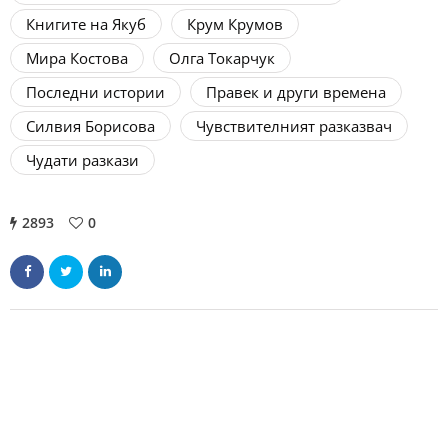
Книгите на Якуб
Крум Крумов
Мира Костова
Олга Токарчук
Последни истории
Правек и други времена
Силвия Борисова
Чувствителният разказвач
Чудати разкази
2893
0