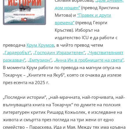
дом нощен“
(превод Христина
Митова) и
“Правек и други
времена”
(превод Георги
Кръстев). Изборът на
издателство ICU е да работи с
преводача
Крум Крумов
, в чийто превод четем
„Гардеробът”
,
„Господин Изразителен”
,
„Чувствителният
разказвач“
,
„Емпузион”
,
„Анна Ин в гробниците на света”
.
В момента Крум работи по превода на магнум опуса на
Токарчук – „Книгите на Якуб”, която се очаква да излезе
през есента на 2025 г.
„Последни истории”, „най-мрачната, най-горчивата, най-
вълнуващата книга на Токарчук“ по думите на полския
литературен критик Ришард Кожьолек, e изследване на
живота и смъртта през погледа на три жени от едно
семейство – Параскева, Ида и Мая. Между тях има кръвна