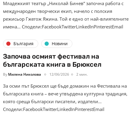
Младежкият театър „Николай Бинев“ започна работа с
международен творчески екип, начело с полския
режисьор Гжегож Яжина. Той е едно от най-влиятелните
имена… Сподели:FacebookTwitterLinkedInPinterestEmail
България
Новини
Започва осмият фестивал на
българската книга в Брюксел
By
Милена Николова
12/06/2026
2 мин.
За осми път Брюксел ще бъде домакин на Фестивала на
българската книга – вече утвърдена културна традиция,
която среща български писатели, издатели…
Сподели:FacebookTwitterLinkedInPinterestEmail