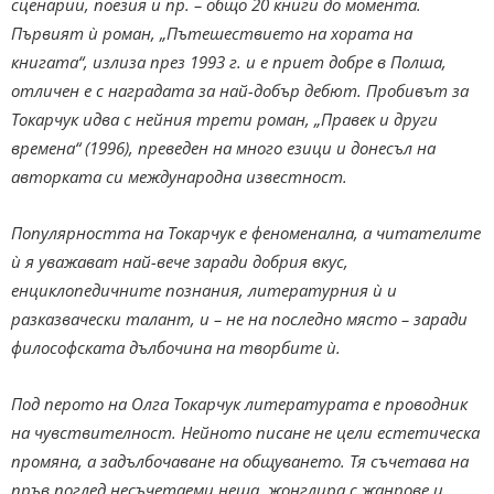
сценарии, поезия и пр. – общо 20 книги до момента.
Първият ѝ роман, „Пътешествието на хората на
книгата“, излиза през 1993 г. и е приет добре в Полша,
отличен е с наградата за най-добър дебют. Пробивът за
Токарчук идва с нейния трети роман, „Правек и други
времена“ (1996), преведен на много езици и донесъл на
авторката си международна известност.
Популярността на Токарчук е феноменална, а читателите
ѝ я уважават най-вече заради добрия вкус,
енциклопедичните познания, литературния ѝ и
разказвачески талант, и – не на последно място – заради
философската дълбочина на творбите ѝ.
Под перото на Олга Токарчук литературата е проводник
на чувствителност. Нейното писане не цели естетическа
промяна, а задълбочаване на общуването. Тя съчетава на
пръв поглед несъчетаеми неща, жонглира с жанрове и