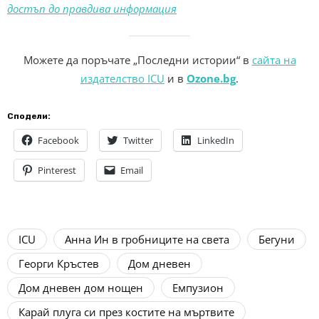
достъп до правдива информация
Можете да поръчате „Последни истории“ в
сайта на
издателство ICU
и в
Ozone.bg
.
Сподели:
Facebook
Twitter
LinkedIn
Pinterest
Email
ICU
Анна Ин в гробниците на света
Бегуни
Георги Кръстев
Дом дневен
Дом дневен дом нощен
Емпузион
Карай плуга си през костите на мъртвите