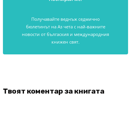
Получавайте веднъж седмично
бюлетинът на Аз чета с най-важните
новости от бългаския и международния
книжен свят.
Твоят коментар за книгата