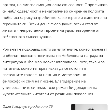
връзка, но липсва емоционална свързаност. С присъщата
си наблюдателност и ненатрапчиво смирение полската
нобелистка рисува дълбинно характерите и животите на
героините си. Всеки ден е съзерцание, всеки етап от
живота – непрестанно търсене на удовлетворение от
собственото съществуване.
Романът е подходящ както за читателите, които познават
и обичат полската носителка на Нобеловата награда за
литература и The Man Booker International Prize, така и за
читатели, които тепърва искат да се потопят в
пастелните тонове на нежния ѝ метафорично-
философски стил на писане. Благодарение на
универсалните си теми, този роман би допаднал на
чувствителните читатели от различни поколения.
Олга Токарчук е родена на 29