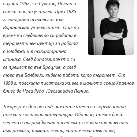
януари 1962 г. в Сулехов, Полша в
семейство на учители. През 1985
г. завършва психология във
Варшавския университет. Още по
време на следването си работи в
терапевтичен център за работа
с младежи и в психиатрична
клиника. След дипломирането си
се премества във Вроцлав, а след
това във Валбжих, където работи като терапевт. От
1998 г. полската писателка живее в малкото селце Краянов
близо до Нова Руда, Югозападна Полша.
Токарчук е едно от най-важните имена в съвременната
полска и световна литература. Обичана, превеждана,
четена и награждавана писателка, в чието творчество
има разкази, романи, есета, критически текстове,