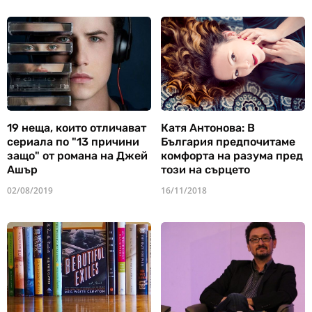
19 неща, които отличават
Катя Антонова: В
сериала по "13 причини
България предпочитаме
защо" от романа на Джей
комфорта на разума пред
Ашър
този на сърцето
02/08/2019
16/11/2018