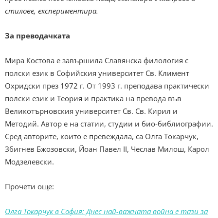
стилове, експериментира.
За преводачката
Мира Костова е завършила Славянска филология с
полски език в Софийския университет Св. Климент
Охридски през 1972 г. От 1993 г. преподава практически
полски език и Теория и практика на превода във
Великотърновския университет Св. Св. Кирил и
Методий. Автор е на статии, студии и био-библиографии.
Сред авторите, които е превеждала, са Олга Токарчук,
Збигнев Бжозовски, Йоан Павел II, Чеслав Милош, Карол
Модзелевски.
Прочети още:
Олга Токарчук в София: Днес най-важната война е тази за