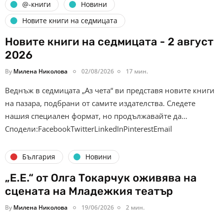
@-книги
Новини
Новите книги на седмицата
Новите книги на седмицата - 2 август
2026
By
Милена Николова
02/08/2026
17 мин.
Веднъж в седмицата „Аз чета“ ви представя новите книги
на пазара, подбрани от самите издателства. Следете
нашия специален формат, но продължавайте да…
Сподели:FacebookTwitterLinkedInPinterestEmail
България
Новини
„Е.Е.“ от Олга Токарчук оживява на
сцената на Младежкия театър
By
Милена Николова
19/06/2026
2 мин.