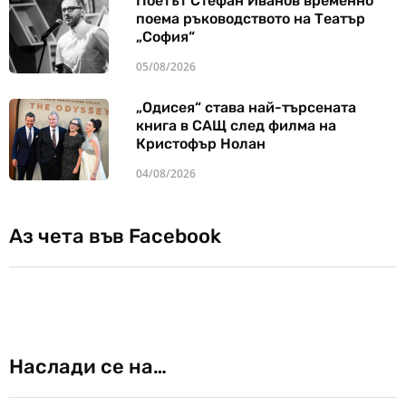
Поетът Стефан Иванов временно
поема ръководството на Театър
„София“
05/08/2026
„Одисея“ става най-търсената
книга в САЩ след филма на
Кристофър Нолан
04/08/2026
Аз чета във Facebook
Наслади се на…