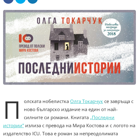
П
олската нобелистка
Олга Токарчук
се завръща с
ново българско издание на един от най-
силните си романи. Книгата
„Последни
истории”
излиза с превода на Мира Костова и с логото на
издателство ICU. Това е роман за непреодолимата