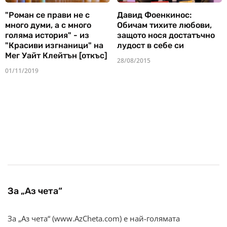
"Роман се прави не с
Давид Фоенкинос:
много думи, а с много
Обичам тихите любови,
голяма история" - из
защото нося достатъчно
"Красиви изгнаници" на
лудост в себе си
Мег Уайт Клейтън [откъс]
28/08/2015
01/11/2019
За „Аз чета“
За „Аз чета“ (www.AzCheta.com) е най-голямата