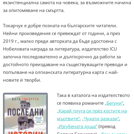
екзистенциална самота на човека, за възможните начина
за опитомяване на смъртта.
Токарчук е добре позната на българските читатели.
Нейни произведения се превеждат от години, а през
2019 г., малко преди авторката да бъде удостоена с
Нобеловата награда за литература, издателство ICU
започна последователно и дългосрочно да работи за
достойното преиздаване на съществуващите преводи и
попълване на олгианската литературна карта с най-
новите ѝ творби.
Така в каталога на издателството
се появиха романите
„Бегуни”
,
„Карай плуга си през костите на
мъртвите“
,
„Чудати разкази“
,
„Изгубената душа”
(превод
Силвия Борисова),
„Дом дневен,