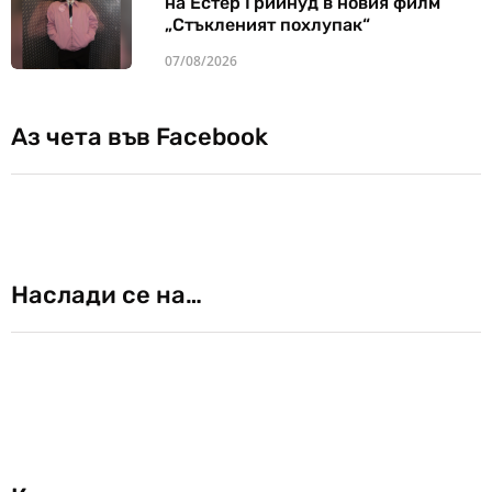
на Естер Грийнуд в новия филм
„Стъкленият похлупак“
07/08/2026
Аз чета във Facebook
Наслади се на…