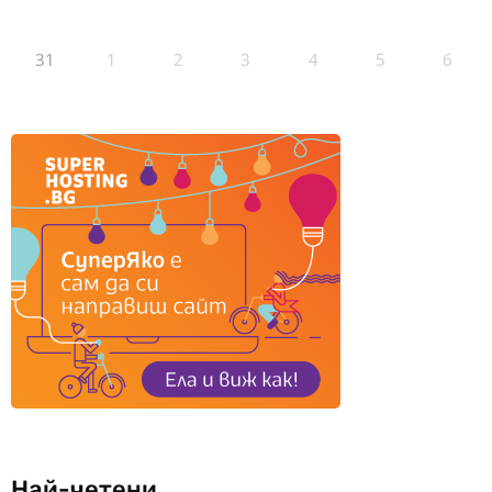
31
1
2
3
4
5
6
Най-четени