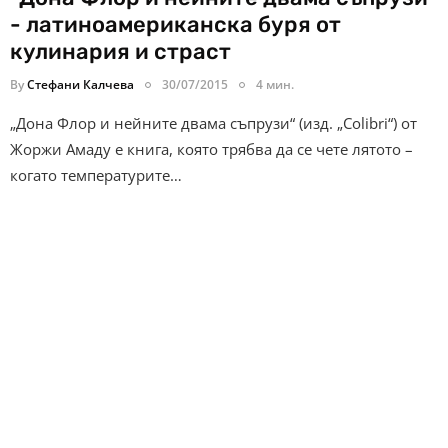
- латиноамериканска буря от
кулинария и страст
By
Стефани Калчева
30/07/2015
4 мин.
„Дона Флор и нейните двама съпрузи“ (изд. „Colibri“) от
Жоржи Амаду е книга, която трябва да се чете лятото –
когато температурите…