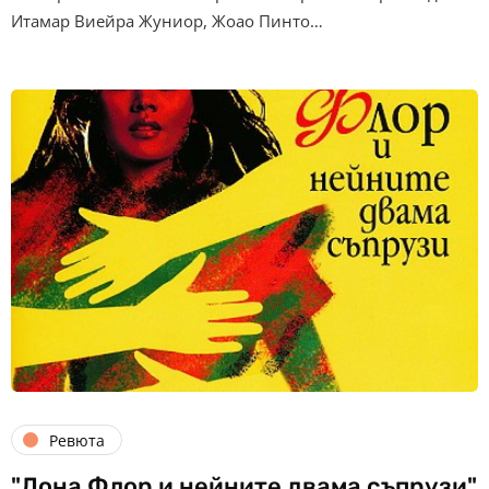
Итамар Виейра Жуниор, Жоао Пинто…
Ревюта
"Дона Флор и нейните двама съпрузи"