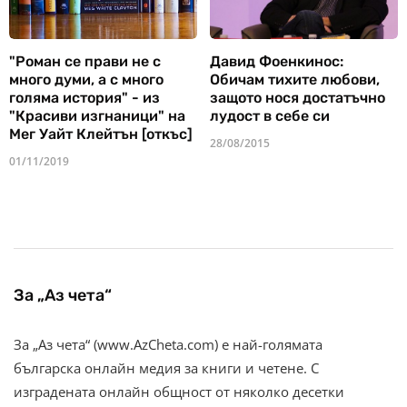
"Роман се прави не с
Давид Фоенкинос:
много думи, а с много
Обичам тихите любови,
голяма история" - из
защото нося достатъчно
"Красиви изгнаници" на
лудост в себе си
Мег Уайт Клейтън [откъс]
28/08/2015
01/11/2019
За „Аз чета“
За „Аз чета“ (www.AzCheta.com) е най-голямата
българска онлайн медия за книги и четене. С
изградената онлайн общност от няколко десетки