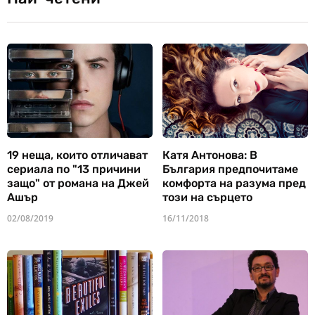
19 неща, които отличават
Катя Антонова: В
сериала по "13 причини
България предпочитаме
защо" от романа на Джей
комфорта на разума пред
Ашър
този на сърцето
02/08/2019
16/11/2018