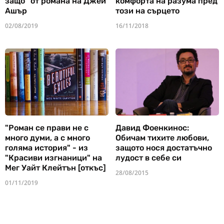
защо" от романа на Джей
комфорта на разума пред
Ашър
този на сърцето
02/08/2019
16/11/2018
"Роман се прави не с
Давид Фоенкинос:
много думи, а с много
Обичам тихите любови,
голяма история" - из
защото нося достатъчно
"Красиви изгнаници" на
лудост в себе си
Мег Уайт Клейтън [откъс]
28/08/2015
01/11/2019