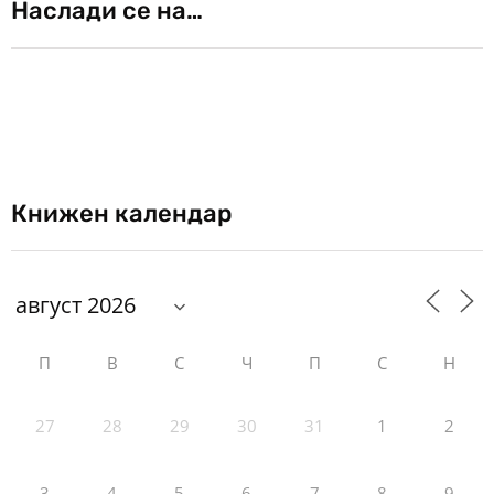
Наслади се на…
Книжен календар
П
В
С
Ч
П
С
Н
27
28
29
30
31
1
2
3
4
5
6
7
8
9