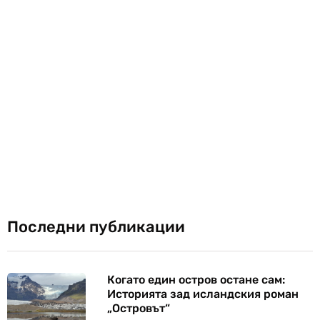
Последни публикации
Когато един остров остане сам:
Историята зад исландския роман
„Островът“