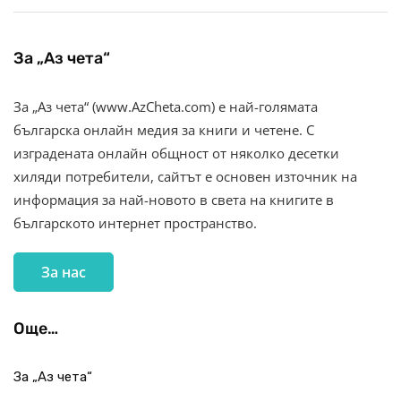
За „Аз чета“
За „Аз чета“ (www.AzCheta.com) е най-голямата
българска онлайн медия за книги и четене. С
изградената онлайн общност от няколко десетки
хиляди потребители, сайтът е основен източник на
информация за най-новото в света на книгите в
българското интернет пространство.
За нас
Още…
За „Аз чета“