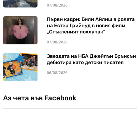
07/08/2026
Първи кадри: Били Айлиш в ролята
на Естер Грийнуд в новия филм
„Стъкленият похлупак“
07/08/2026
Звездата на НБА Джейлън Брънсън
дебютира като детски писател
06/08/2026
Аз чета във Facebook