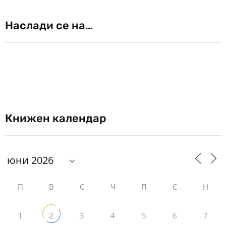
Наслади се на…
Книжен календар
П
В
С
Ч
П
С
Н
1
3
4
5
6
7
2