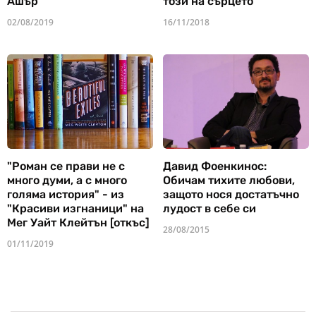
Ашър
този на сърцето
02/08/2019
16/11/2018
"Роман се прави не с
Давид Фоенкинос:
много думи, а с много
Обичам тихите любови,
голяма история" - из
защото нося достатъчно
"Красиви изгнаници" на
лудост в себе си
Мег Уайт Клейтън [откъс]
28/08/2015
01/11/2019