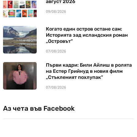
август 2026
09/08/2026
Когато един остров остане сам:
Историята зад исландския роман
„Островът“
07/08/2026
Първи кадри: Били Айлиш в ролята
на Естер Грийнуд в новия филм
„Стъкленият похлупак“
07/08/2026
Аз чета във Facebook