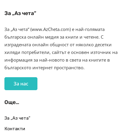
За „Аз чета“
За „Аз чета“ (www.AzCheta.com) е най-голямата
българска онлайн медия за книги и четене. С
изградената онлайн общност от няколко десетки
хиляди потребители, сайтът е основен източник на
информация за най-новото в света на книгите в
българското интернет пространство.
За нас
Още…
За „Аз чета“
Контакти