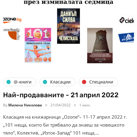
@-книги
Класации
Специални
Най-продаваните - 21 април 2022
By
Милена Николова
21/04/2022
1 мин.
Класация на книжарници „Ozone“– 11-17 април 2022 г.
„101 неща, които би трябвало да знаеш за човешкото
тяло“, Колектив, „Изток-Запад“ 101 неща,…