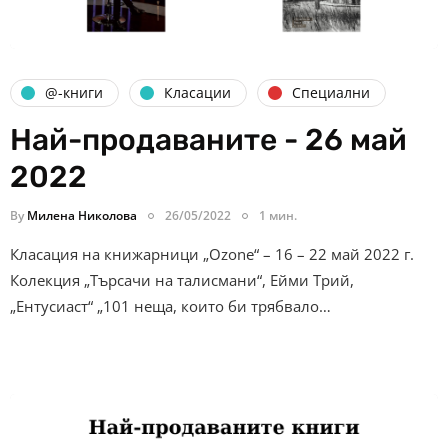
@-книги
Класации
Специални
Най-продаваните - 26 май
2022
By
Милена Николова
26/05/2022
1 мин.
Класация на книжарници „Ozone“ – 16 – 22 май 2022 г.
Колекция „Търсачи на талисмани“, Ейми Трий,
„Ентусиаст“ „101 неща, които би трябвало…