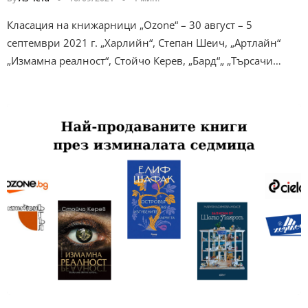
Класация на книжарници „Ozone“ – 30 август – 5
септември 2021 г. „Харлийн“, Степан Шеич, „Артлайн“
„Измамна реалност“, Стойчо Керев, „Бард“„ „Търсачи…