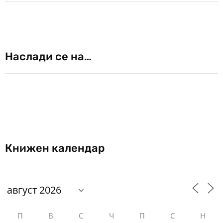
Наслади се на…
Книжен календар
П
В
С
Ч
П
С
Н