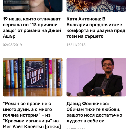
19 неща, които отличават
Катя Антонова: В
сериала по "13 причини
България предпочитаме
защо" от романа на Джей
комфорта на разума пред
Ашър
този на сърцето
02/08/2019
16/11/2018
"Роман се прави не с
Давид Фоенкинос:
много думи, а с много
Обичам тихите любови,
голяма история" - из
защото нося достатъчно
"Красиви изгнаници" на
лудост в себе си
Мег Уайт Клейтън [откъс]