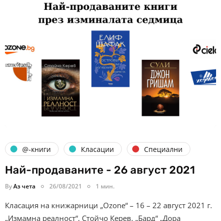
@-книги
Класации
Специални
Най-продаваните - 26 август 2021
By
Аз чета
26/08/2021
1 мин.
Класация на книжарници „Ozone“ – 16 – 22 август 2021 г.
„Измамна реалност“, Стойчо Керев, „Бард“ „Дора