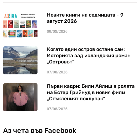
Новите книги на седмицата - 9
август 2026
09/08/2026
Когато един остров остане сам:
Историята зад исландския роман
„Островът“
07/08/2026
Първи кадри: Били Айлиш в ролята
на Естер Грийнуд в новия филм
„Стъкленият похлупак“
07/08/2026
Аз чета във Facebook