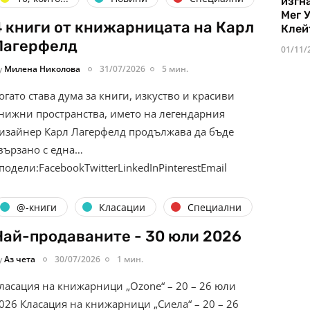
изгн
Мег 
4 книги от книжарницата на Карл
Клей
Лагерфелд
01/11/
y
Милена Николова
31/07/2026
5 мин.
огато става дума за книги, изкуство и красиви
нижни пространства, името на легендарния
изайнер Карл Лагерфелд продължава да бъде
вързано с една…
подели:FacebookTwitterLinkedInPinterestEmail
@-книги
Класации
Специални
Най-продаваните - 30 юли 2026
y
Аз чета
30/07/2026
1 мин.
ласация на книжарници „Ozone“ – 20 – 26 юли
026 Класация на книжарници „Сиела“ – 20 – 26