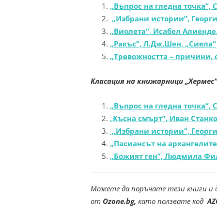
„Въпрос на гледна точка“, 
„Избрани истории”, Георги
„Виолета“, Исабел Алиенде
„Ракъс“, Л.Дж.Шен, „Сиела“
„Тревожността – причини, 
Класация на книжарници „Хермес“–
„Въпрос на гледна точка“, 
„
Късна смърт”, Иван Станко
„Избрани истории”, Георги
„Пасиансът на архангелите
„Божият ген”, Людмила Фил
Можете да поръчате тези книги и 
от
Ozone.bg,
като ползвате код
AZ