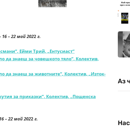
 16 – 22 май 202
2
г.
смани“, Ейми Трий, „Ентусиаст“
ло да знаеш за човешкото тяло“, Колектив,
ло да знаеш за животните“, Колектив, „Изток-
Аз 
кутия за приказки“, Колектив, „Пощенска
 16 – 22 май 202
2
г.
Нас