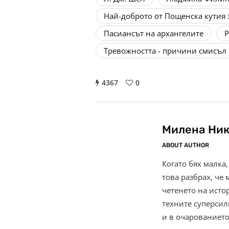
Най-доброто от Пощенска кутия 
Пасиансът на aрхангелите
Р
Тревожността - причини смисъл
4367
0
Милена Ни
ABOUT AUTHOR
Когато бях малка,
това разбрах, че 
четенето на исто
техните суперсили
и в очарованието