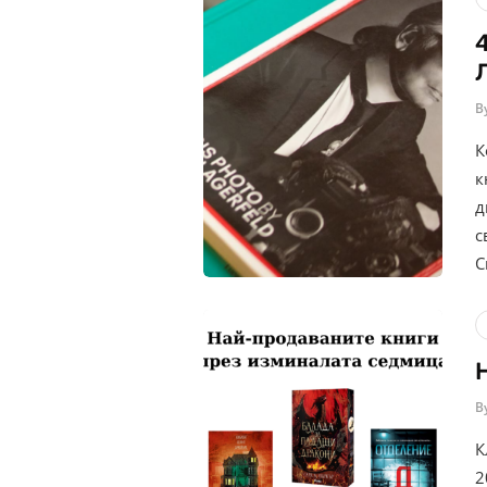
B
К
к
д
с
С
B
К
2