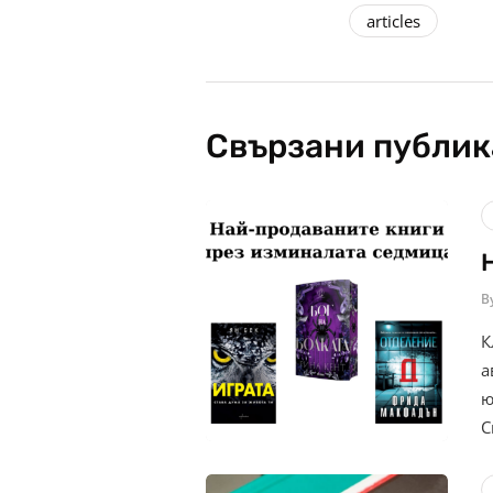
articles
Свързани публи
B
К
а
ю
С