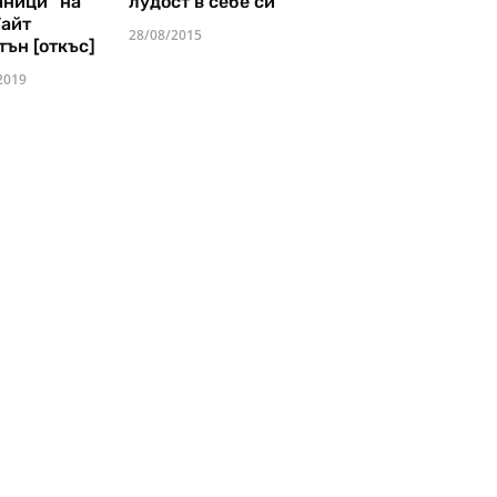
аници" на
лудост в себе си
Уайт
28/08/2015
тън [откъс]
2019