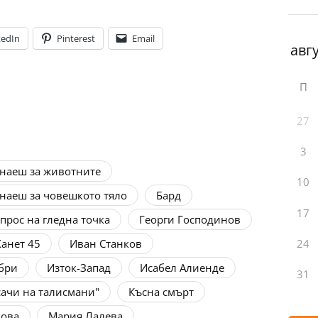
kedIn
Pinterest
Email
П
27
3
знаеш за животните
10
знаеш за човешкото тяло
Бард
17
прос на гледна точка
Георги Господинов
24
анет 45
Иван Станков
ибри
Изток-Запад
Исабел Алиенде
31
сачи на талисмани"
Късна смърт
ова
Мария Лалева