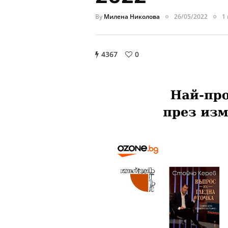
By
Милена Николова
26/05/2022
1
4367
0