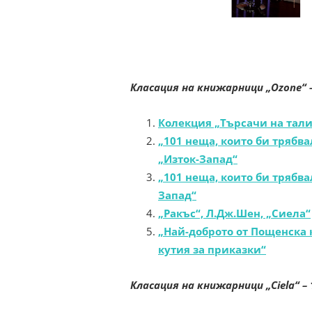
Класация на книжарници „Ozone“
–
Колекция „Търсачи на тали
„101 неща, които би трябва
„Изток-Запад“
„101 неща, които би трябва
Запад“
„Ракъс“, Л.Дж.Шен, „Сиела“
„Най-доброто от Пощенска 
кутия за приказки“
Класация на книжарници „Ciela“
–