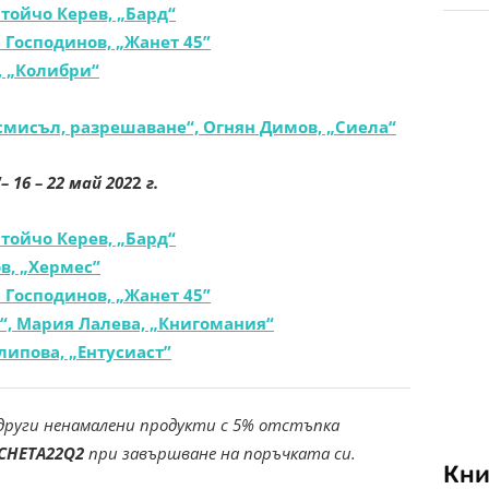
Стойчо Керев, „Бард“
 Господинов, „Жанет 45”
, „Колибри“
смисъл, разрешаване“, Огнян Димов, „Сиела“
 16 – 22 май 202
2
г.
Стойчо Керев, „Бард“
в, „Хермес”
 Господинов, „Жанет 45”
“, Мария Лалева, „Книгомания“
ипова, „Ентусиаст”
други ненамалени продукти с 5% отстъпка
CHETA22Q2
при завършване на поръчката си.
Кни