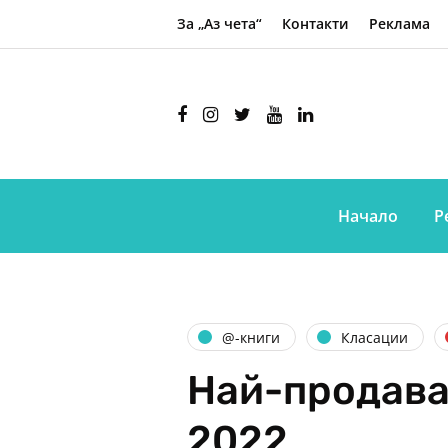
За „Аз чета“
Контакти
Реклама
Начало
Р
@-книги
Класации
Най-продава
2022