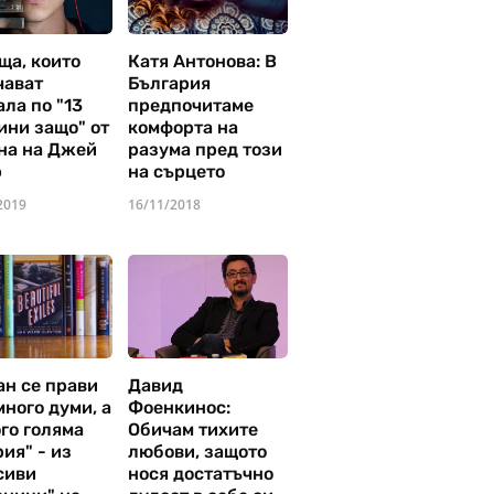
ща, които
Катя Антонова: В
чават
България
ла по "13
предпочитаме
ини защо" от
комфорта на
на на Джей
разума пред този
р
на сърцето
2019
16/11/2018
ан се прави
Давид
много думи, а
Фоенкинос:
го голяма
Обичам тихите
ия" - из
любови, защото
сиви
нося достатъчно