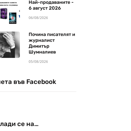
Най-продаваните -
6 август 2026
06/08/2026
Почина писателят и
журналист
Димитър
Шумналиев
05/08/2026
чета във Facebook
лади се на…