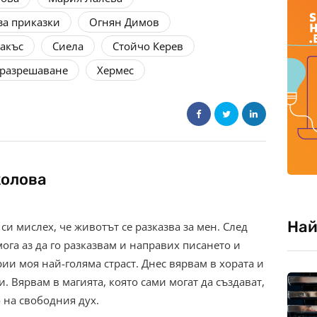
за приказки
Огнян Димов
акъс
Сиела
Стойчо Керев
 разрешаване
Хермес
колова
Най
 си мислех, че животът се разказва за мен. След
мога аз да го разказвам и направих писането и
рии моя най-голяма страст. Днес вярвам в хората и
. Вярвам в магията, която сами могат да създават,
 на свободния дух.