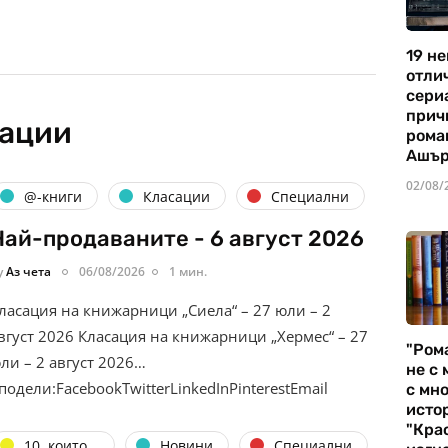
19 не
отли
сериа
прич
кации
рома
Ашъ
02/08/
@-книги
Класации
Специални
Най-продаваните - 6 август 2026
y
Аз чета
06/08/2026
1 мин.
ласация на книжарници „Сиела“ – 27 юли – 2
вгуст 2026 Класация на книжарници „Хермес“ – 27
"Ром
ли – 2 август 2026…
не с 
подели:FacebookTwitterLinkedInPinterestEmail
с мно
истор
"Кра
10, които...
Новини
Специални