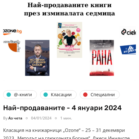
@-книги
Класации
Специални
Най-продаваните - 4 януари 2024
By
Аз чета
04/01/2024
1 мин.
Класация на книжарници „Ozone“ – 25 – 31 декември
2023 „Методът на глюкозната богиня”, Джеси Инчауспе,