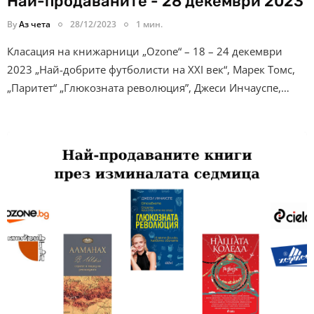
Най-продаваните - 28 декември 2023
By
Аз чета
28/12/2023
1 мин.
Класация на книжарници „Ozone“ – 18 – 24 декември
2023 „Най-добрите футболисти на XXI век“, Марек Томс,
„Паритет“ „Глюкозната революция”, Джеси Инчауспе,…