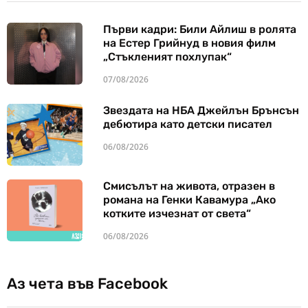
Първи кадри: Били Айлиш в ролята
на Естер Грийнуд в новия филм
„Стъкленият похлупак“
07/08/2026
Звездата на НБА Джейлън Брънсън
дебютира като детски писател
06/08/2026
Смисълът на живота, отразен в
романа на Генки Кавамура „Ако
котките изчезнат от света“
06/08/2026
Аз чета във Facebook