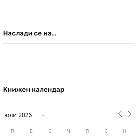
Наслади се на…
Книжен календар
П
В
С
Ч
П
С
Н