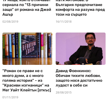
сериала по "13 причини
България предпочитаме
защо" от романа на Джей
комфорта на разума пред
Ашър
този на сърцето
02/08/2019
16/11/2018
"Роман се прави не с
Давид Фоенкинос:
много думи, а с много
Обичам тихите любови,
голяма история" - из
защото нося достатъчно
"Красиви изгнаници" на
лудост в себе си
Мег Уайт Клейтън [откъс]
28/08/2015
01/11/2019