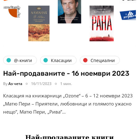
@-книги
Класации
Специални
Най-продаваните - 16 ноември 2023
By
Аз чета
16/11/2023
1 мин.
Класация на книжарници „Ozone“ – 6 – 12 ноември 2023
„Матю Пери – Приятели, любовници и голямото ужасно
нещо”, Матю Пери, „Рива”…