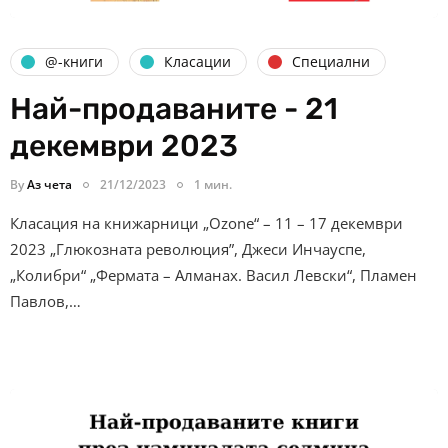
@-книги
Класации
Специални
Най-продаваните - 21
декември 2023
By
Аз чета
21/12/2023
1 мин.
Класация на книжарници „Ozone“ – 11 – 17 декември
2023 „Глюкозната революция”, Джеси Инчауспе,
„Колибри“ „Фермата – Алманах. Васил Левски“, Пламен
Павлов,…