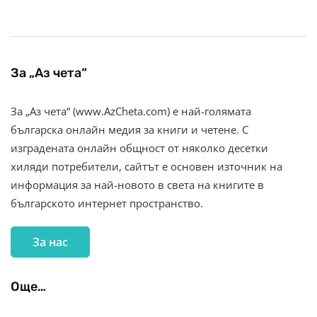
За „Аз чета“
За „Аз чета“ (www.AzCheta.com) е най-голямата
българска онлайн медия за книги и четене. С
изградената онлайн общност от няколко десетки
хиляди потребители, сайтът е основен източник на
информация за най-новото в света на книгите в
българското интернет пространство.
За нас
Още…