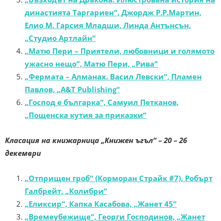
династията Таргариен“, Джордж Р.Р.Мартин,
Елио М. Гарсия Младши, Линда Антънсън,
„Студио Артлайн“
„Матю Пери – Приятели, любовници и голямото
ужасно нещо”, Матю Пери, „Рива”
„Фермата – Алманах. Васил Левски“, Пламен
Павлов, „A&T Publishing“
„Господ е българка“, Самуил Петканов,
„Пощенска кутия за приказки“
Класация на книжарница „Книжен ъгъл“ – 20 – 26
декември
„Отприщен гроб“ (Корморан Страйк #7), Робърт
Галбрейт, „Колибри“
„Еликсир“, Капка Касабова, „Жанет 45“
„Времеубежище“, Георги Господинов, „Жанет