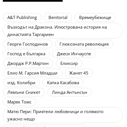
A&T Publishing
Benitorial
Времеубежище
Възходът на Дракона. Илюстрована история на
династията Таргариен
Георги Господинов
Глюкозната революция
Господ е българка
Джеси Инчауспе
Джордж Р.Р.Мартин
Еликсир
Елио М. Гарсия Младши
Жанет 45
изд. Колибри
Капка Касабова
Лемъни Сникет
Линда Антънсън
Марек Томс
Матю Пери: Приятели любовници и голямото
ужасно нещо