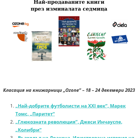
Класация на книжарници „Ozone“ –
18 – 24 декември
2023
„Най-добрите футболисти на XXI век“, Марек
Томс, „Паритет“
„Глюкозната революция”, Джеси Инчауспе,
„Колибри“
„Възходът на Дракона. Илюстрована история на