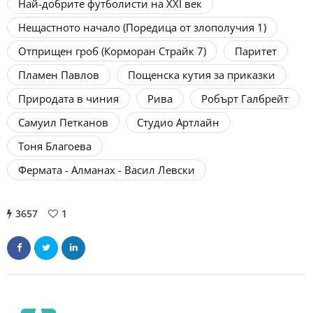
Най-добрите футболисти на XXI век
Нещастното начало (Поредица от злополучия 1)
Отприщен гроб (Корморан Страйк 7)
Паритет
Пламен Павлов
Пощенска кутия за приказки
Природата в чиния
Рива
Робърт Галбрейт
Самуил Петканов
Студио Артлайн
Тоня Благоева
Фермата - Алманах - Васил Левски
3657
1