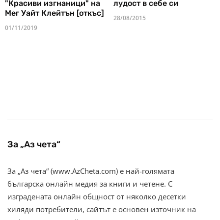
"Красиви изгнаници" на
лудост в себе си
Мег Уайт Клейтън [откъс]
28/08/2015
01/11/2019
За „Аз чета“
За „Аз чета“ (www.AzCheta.com) е най-голямата
българска онлайн медия за книги и четене. С
изградената онлайн общност от няколко десетки
хиляди потребители, сайтът е основен източник на