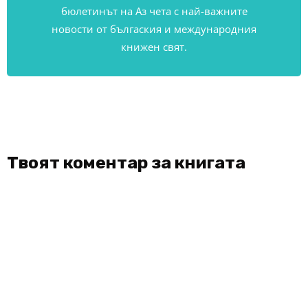
бюлетинът на Аз чета с най-важните
новости от бългаския и международния
книжен свят.
Твоят коментар за книгата