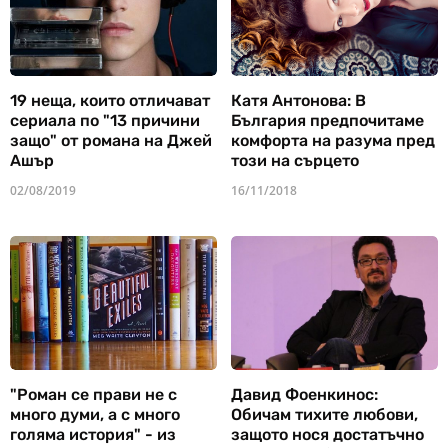
19 неща, които отличават
Катя Антонова: В
сериала по "13 причини
България предпочитаме
защо" от романа на Джей
комфорта на разума пред
Ашър
този на сърцето
02/08/2019
16/11/2018
"Роман се прави не с
Давид Фоенкинос:
много думи, а с много
Обичам тихите любови,
голяма история" - из
защото нося достатъчно