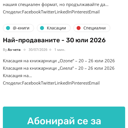
нашия специален формат, но продължавайте да…
Сподели:FacebookTwitterLinkedInPinterestEmail
@-книги
Класации
Специални
Най-продаваните - 30 юли 2026
By
Аз чета
30/07/2026
1 мин.
Класация на книжарници „Ozone“ – 20 – 26 юли 2026
Класация на книжарници „Сиела“ – 20 – 26 юли 2026
Класация на…
Сподели:FacebookTwitterLinkedInPinterestEmail
Абонирай се за