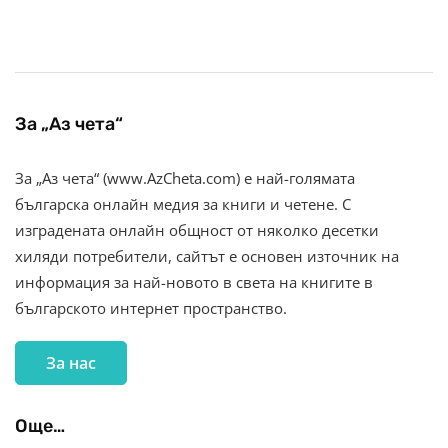
За „Аз чета“
За „Аз чета“ (www.AzCheta.com) е най-голямата
българска онлайн медия за книги и четене. С
изградената онлайн общност от няколко десетки
хиляди потребители, сайтът е основен източник на
информация за най-новото в света на книгите в
българското интернет пространство.
За нас
Още…