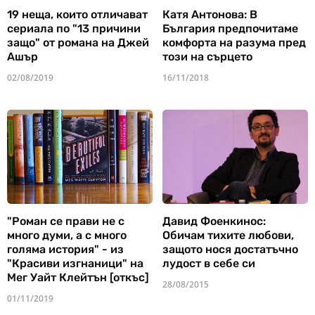
19 неща, които отличават
Катя Антонова: В
сериала по "13 причини
България предпочитаме
защо" от романа на Джей
комфорта на разума пред
Ашър
този на сърцето
02/08/2019
16/11/2018
"Роман се прави не с
Давид Фоенкинос:
много думи, а с много
Обичам тихите любови,
голяма история" - из
защото нося достатъчно
"Красиви изгнаници" на
лудост в себе си
Мег Уайт Клейтън [откъс]
28/08/2015
01/11/2019