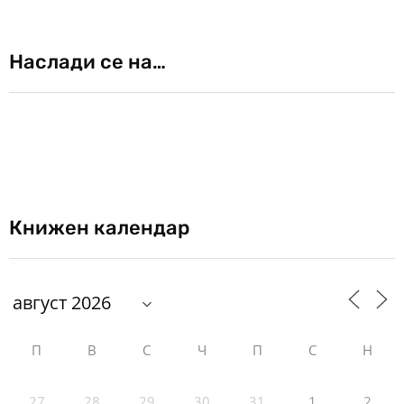
Наслади се на…
Книжен календар
П
В
С
Ч
П
С
Н
27
28
29
30
31
1
2