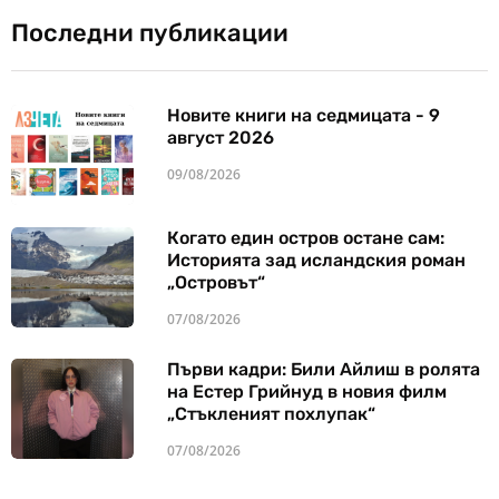
Последни публикации
Новите книги на седмицата - 9
август 2026
09/08/2026
Когато един остров остане сам:
Историята зад исландския роман
„Островът“
07/08/2026
Първи кадри: Били Айлиш в ролята
на Естер Грийнуд в новия филм
„Стъкленият похлупак“
07/08/2026