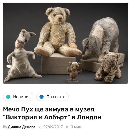
Новини
По света
Мечо Пух ще зимува в музея
"Виктория и Албърт" в Лондон
By
Диляна Денева
07/09/2017
3 мин.