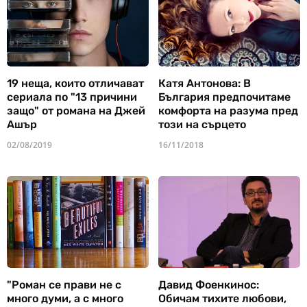
19 неща, които отличават
Катя Антонова: В
сериала по "13 причини
България предпочитаме
защо" от романа на Джей
комфорта на разума пред
Ашър
този на сърцето
02/08/2019
16/11/2018
"Роман се прави не с
Давид Фоенкинос:
много думи, а с много
Обичам тихите любови,