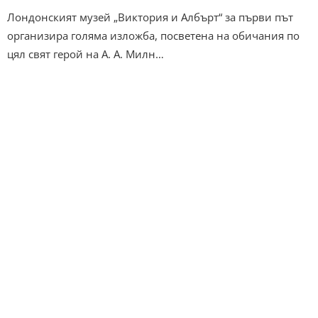
Лондонският музей „Виктория и Албърт“ за първи път
организира голяма изложба, посветена на обичания по
цял свят герой на А. А. Милн…