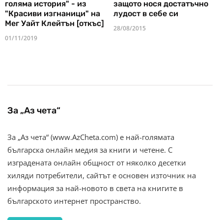
голяма история" - из
защото нося достатъчно
"Красиви изгнаници" на
лудост в себе си
Мег Уайт Клейтън [откъс]
28/08/2015
01/11/2019
За „Аз чета“
За „Аз чета“ (www.AzCheta.com) е най-голямата
българска онлайн медия за книги и четене. С
изградената онлайн общност от няколко десетки
хиляди потребители, сайтът е основен източник на
информация за най-новото в света на книгите в
българското интернет пространство.