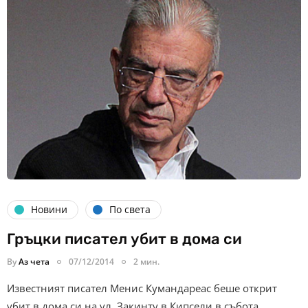
Новини
По света
Гръцки писател убит в дома си
By
Аз чета
07/12/2014
2 мин.
Известният писател Менис Кумандареас беше открит
убит в дома си на ул. Закинту в Кипсели в събота,