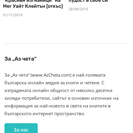
"Красиви изгнаници" на
лудост в себе си
Мег Уайт Клейтън [откъс]
28/08/2015
01/11/2019
За „Аз чета“
За „Аз чета“ (www.AzCheta.com) е най-голямата
българска онлайн медия за книги и четене. С
изградената онлайн общност от няколко десетки
хиляди потребители, сайтът е основен източник на
информация за най-новото в света на книгите в
българското интернет пространство.
За нас