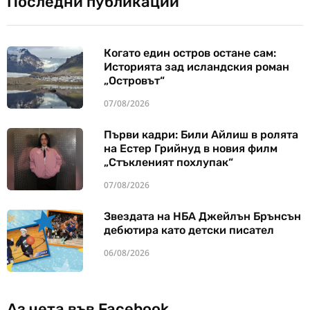
Последни публикации
Когато един остров остане сам:
Историята зад исландския роман
„Островът“
07/08/2026
Първи кадри: Били Айлиш в ролята
на Естер Грийнуд в новия филм
„Стъкленият похлупак“
07/08/2026
Звездата на НБА Джейлън Брънсън
дебютира като детски писател
06/08/2026
Аз чета във Facebook