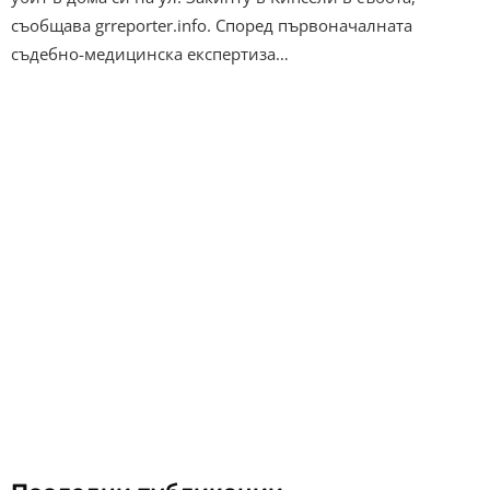
съобщава grreporter.info. Според първоначалната
съдебно-медицинска експертиза…