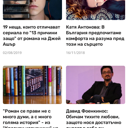
19 неща, които отличават
Катя Антонова: В
сериала по "13 причини
България предпочитаме
защо" от романа на Джей
комфорта на разума пред
Ашър
този на сърцето
02/08/2019
16/11/2018
"Роман се прави не с
Давид Фоенкинос:
много думи, а с много
Обичам тихите любови,
голяма история" - из
защото нося достатъчно