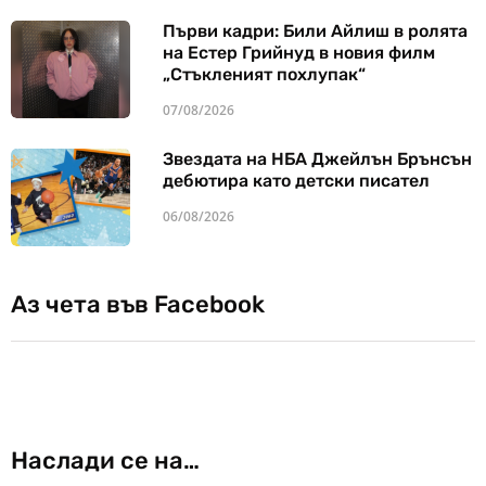
Първи кадри: Били Айлиш в ролята
на Естер Грийнуд в новия филм
„Стъкленият похлупак“
07/08/2026
Звездата на НБА Джейлън Брънсън
дебютира като детски писател
06/08/2026
Аз чета във Facebook
Наслади се на…