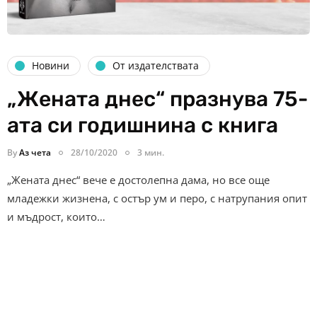
Новини
От издателствата
„Жената днес“ празнува 75-
ата си годишнина с книга
By
Аз чета
28/10/2020
3 мин.
„Жената днес“ вече е достолепна дама, но все още
младежки жизнена, с остър ум и перо, с натрупания опит
и мъдрост, които…