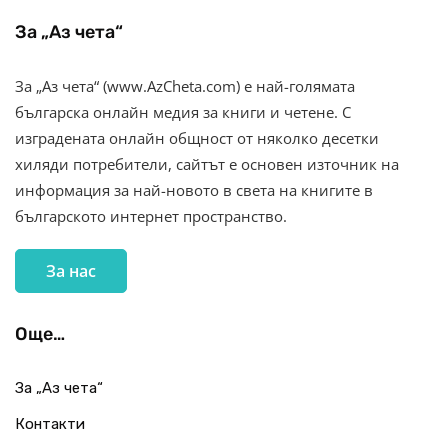
За „Аз чета“
За „Аз чета“ (www.AzCheta.com) е най-голямата
българска онлайн медия за книги и четене. С
изградената онлайн общност от няколко десетки
хиляди потребители, сайтът е основен източник на
информация за най-новото в света на книгите в
българското интернет пространство.
За нас
Още…
За „Аз чета“
Контакти