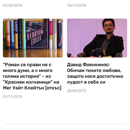
02/08/2019
16/11/2018
"Роман се прави не с
Давид Фоенкинос:
много думи, а с много
Обичам тихите любови,
голяма история" - из
защото нося достатъчно
"Красиви изгнаници" на
лудост в себе си
Мег Уайт Клейтън [откъс]
28/08/2015
01/11/2019