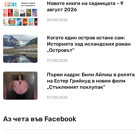
Новите книги на седмицата - 9
август 2026
09/08/2026
Когато един остров остане сам:
Историята зад исландския роман
„Островът“
07/08/2026
Първи кадри: Били Айлиш в ролята
на Естер Грийнуд в новия филм
„Стъкленият похлупак“
07/08/2026
Аз чета във Facebook