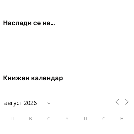
Наслади се на…
Книжен календар
П
В
С
Ч
П
С
Н