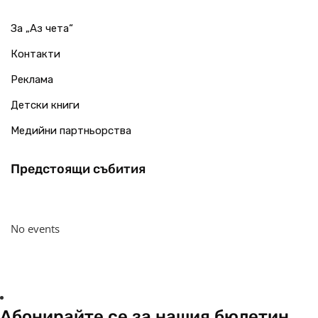
За „Аз чета“
Контакти
Реклама
Детски книги
Медийни партньорства
Предстоящи събития
No events
Абонирайте се за нашия бюлетин