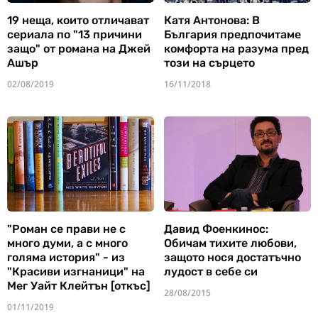
19 неща, които отличават
Катя Антонова: В
сериала по "13 причини
България предпочитаме
защо" от романа на Джей
комфорта на разума пред
Ашър
този на сърцето
02/08/2019
16/11/2018
"Роман се прави не с
Давид Фоенкинос:
много думи, а с много
Обичам тихите любови,
голяма история" - из
защото нося достатъчно
"Красиви изгнаници" на
лудост в себе си
Мег Уайт Клейтън [откъс]
28/08/2015
01/11/2019