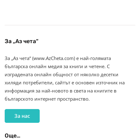
За „Аз чета“
За „Аз чета“ (www.AzCheta.com) е най-голямата
българска онлайн медия за книги и четене. С
изградената онлайн общност от няколко десетки
хиляди потребители, сайтът е основен източник на
информация за най-новото в света на книгите в
българското интернет пространство.
За нас
Още…