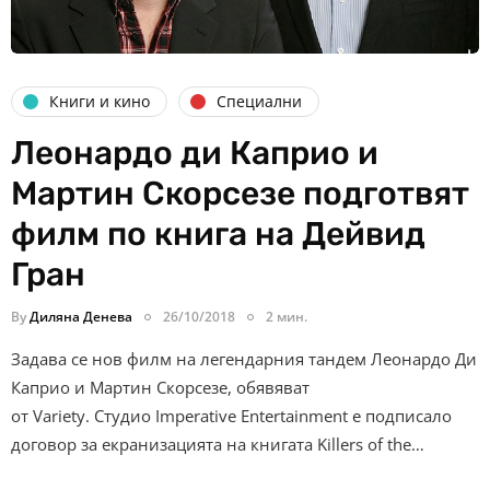
Книги и кино
Специални
Леонардо ди Каприо и
Мартин Скорсезе подготвят
филм по книга на Дейвид
Гран
By
Диляна Денева
26/10/2018
2 мин.
Задава се нов филм на легендарния тандем Леонардо Ди
Каприо и Мартин Скорсезе, обявяват
от Variety. Студио Imperative Entertainment е подписало
договор за екранизацията на книгата Killers of the…