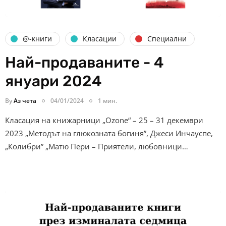
@-книги
Класации
Специални
Най-продаваните - 4
януари 2024
By
Аз чета
04/01/2024
1 мин.
Класация на книжарници „Ozone“ – 25 – 31 декември
2023 „Методът на глюкозната богиня”, Джеси Инчауспе,
„Колибри” „Матю Пери – Приятели, любовници…