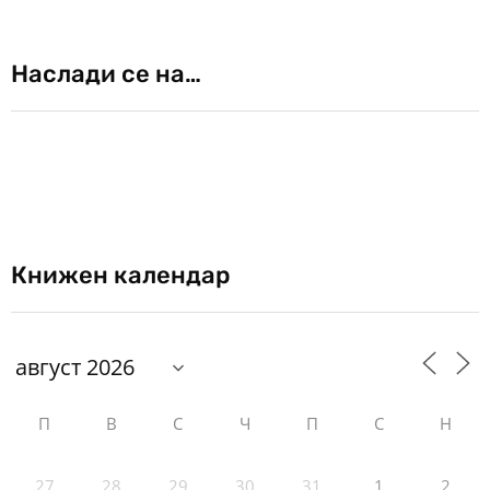
Наслади се на…
Книжен календар
П
В
С
Ч
П
С
Н
27
28
29
30
31
1
2