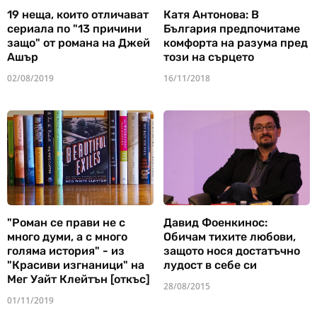
19 неща, които отличават
Катя Антонова: В
сериала по "13 причини
България предпочитаме
защо" от романа на Джей
комфорта на разума пред
Ашър
този на сърцето
02/08/2019
16/11/2018
"Роман се прави не с
Давид Фоенкинос:
много думи, а с много
Обичам тихите любови,
голяма история" - из
защото нося достатъчно
"Красиви изгнаници" на
лудост в себе си
Мег Уайт Клейтън [откъс]
28/08/2015
01/11/2019