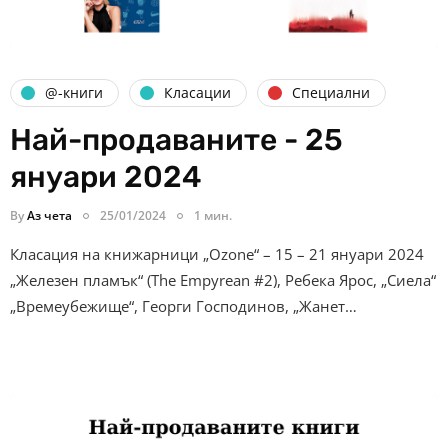
@-книги
Класации
Специални
Най-продаваните - 25
януари 2024
By
Аз чета
25/01/2024
1 мин.
Класация на книжарници „Ozone“ – 15 – 21 януари 2024
„Железен пламък“ (The Empyrean #2), Ребека Ярос, „Сиела“
„Времеубежище“, Георги Господинов, „Жанет…