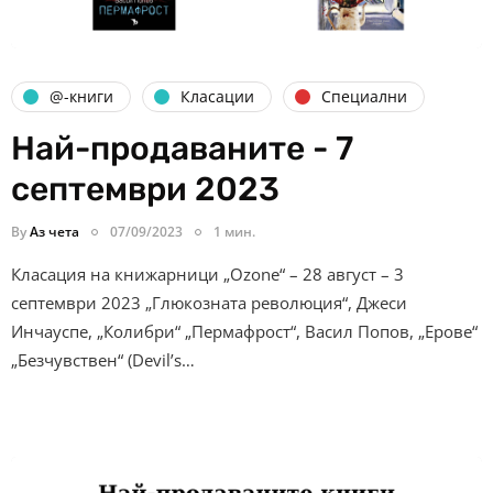
@-книги
Класации
Специални
Най-продаваните - 7
септември 2023
By
Аз чета
07/09/2023
1 мин.
Класация на книжарници „Ozone“ – 28 август – 3
септември 2023 „Глюкозната революция“, Джеси
Инчауспе, „Колибри“ „Пермафрост“, Васил Попов, „Ерове“
„Безчувствен“ (Devil’s…