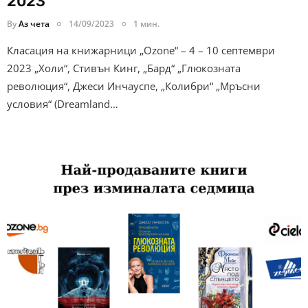
2023
By
Аз чета
14/09/2023
1 мин.
Класация на книжарници „Ozone“ – 4 – 10 септември
2023 „Холи“, Стивън Кинг, „Бард“ „Глюкозната
революция“, Джеси Инчауспе, „Колибри“ „Мръсни
условия“ (Dreamland…