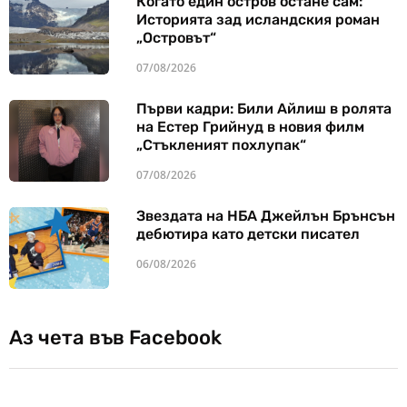
Когато един остров остане сам:
Историята зад исландския роман
„Островът“
07/08/2026
Първи кадри: Били Айлиш в ролята
на Естер Грийнуд в новия филм
„Стъкленият похлупак“
07/08/2026
Звездата на НБА Джейлън Брънсън
дебютира като детски писател
06/08/2026
Аз чета във Facebook