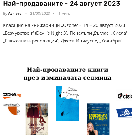
Най-продаваните - 24 август 2023
By
Аз чета
24/08/2023
1 мин.
Класация на книжарници „Ozone“ – 14 – 20 август 2023
„Безчувствен“ (Devil’s Night 3), Пенелъпи Дъглас, „Сиела“
„Глюкозната революция“, Джеси Инчауспе, „Колибри“…