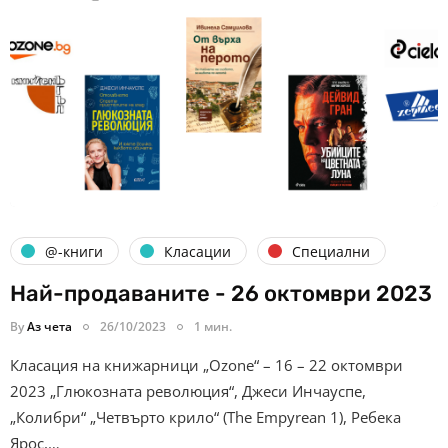
@-книги
Класации
Специални
Най-продаваните - 26 октомври 2023
By
Аз чета
26/10/2023
1 мин.
Класация на книжарници „Ozone“ – 16 – 22 октомври
2023 „Глюкозната революция“, Джеси Инчауспе,
„Колибри“ „Четвърто крило“ (The Empyrean 1), Ребека
Ярос,…