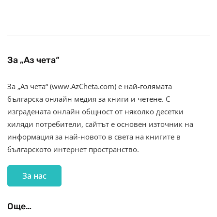
За „Аз чета“
За „Аз чета“ (www.AzCheta.com) е най-голямата
българска онлайн медия за книги и четене. С
изградената онлайн общност от няколко десетки
хиляди потребители, сайтът е основен източник на
информация за най-новото в света на книгите в
българското интернет пространство.
За нас
Още…