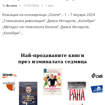
By
Аз чета
11/01/2024
1 мин.
Класация на книжарници „Ozone“ – 1 – 7 януари 2024
„Глюкозната революция”, Джеси Инчауспе, „Колибри“
„Методът на глюкозната богиня”, Джеси Инчауспе,
„Колибри”…