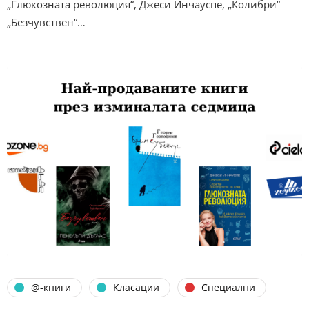
„Глюкозната революция“, Джеси Инчауспе, „Колибри“
„Безчувствен“…
@-книги
Класации
Специални