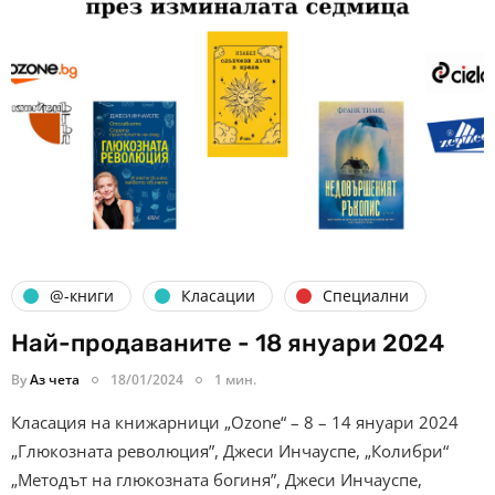
@-книги
Класации
Специални
Най-продаваните - 18 януари 2024
By
Аз чета
18/01/2024
1 мин.
Класация на книжарници „Ozone“ – 8 – 14 януари 2024
„Глюкозната революция”, Джеси Инчауспе, „Колибри“
„Методът на глюкозната богиня”, Джеси Инчауспе,