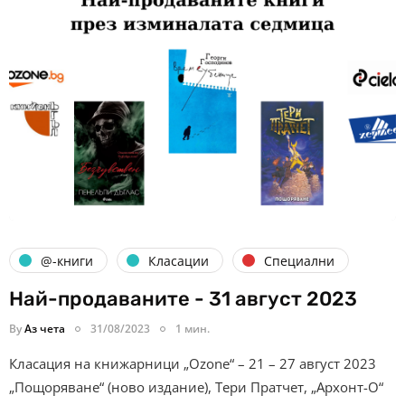
@-книги
Класации
Специални
Най-продаваните - 31 август 2023
By
Аз чета
31/08/2023
1 мин.
Класация на книжарници „Ozone“ – 21 – 27 август 2023
„Пощоряване“ (ново издание), Тери Пратчет, „Архонт-О“