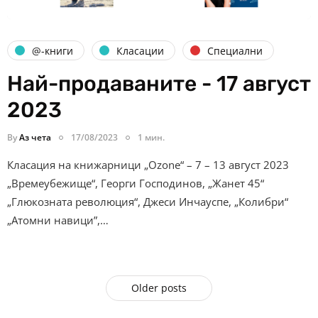
@-книги
Класации
Специални
Най-продаваните - 17 август
2023
By
Аз чета
17/08/2023
1 мин.
Класация на книжарници „Ozone“ – 7 – 13 август 2023
„Времеубежище“, Георги Господинов, „Жанет 45“
„Глюкозната революция“, Джеси Инчауспе, „Колибри“
„Атомни навици”,…
Older posts