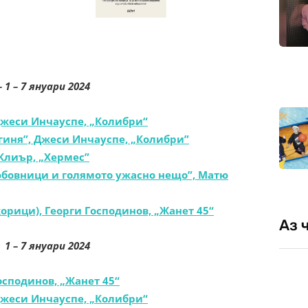
–
1
– 7 януари 2024
Джеси Инчауспе, „Колибри“
гиня”, Джеси Инчауспе, „Колибри”
Клиър, „Хермес”
юбовници и голямото ужасно нещо”, Матю
рици), Георги Господинов, „Жанет 45“
Аз 
1
– 7 януари 2024
сподинов, „Жанет 45“
Джеси Инчауспе, „Колибри“