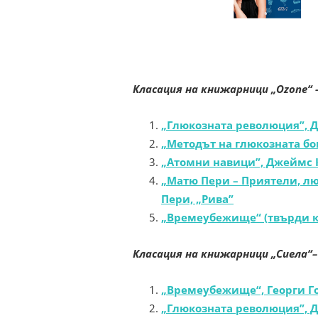
Класация на книжарници „Ozone“ 
„Глюкозната революция”, 
„Методът на глюкозната бо
„Атомни навици”, Джеймс 
„Матю Пери – Приятели, л
Пери, „Рива”
„Времеубежище“ (твърди ко
Класация на книжарници „Сиела“
–
„Времеубежище“, Георги Го
„Глюкозната революция”, 