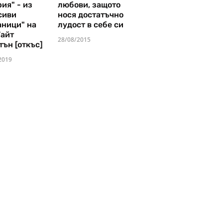
ия" - из
любови, защото
сиви
нося достатъчно
аници" на
лудост в себе си
Уайт
28/08/2015
тън [откъс]
2019