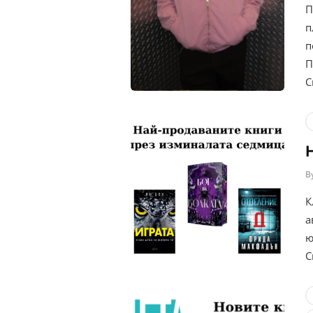
П
п
п
П
С
B
К
а
ю
С