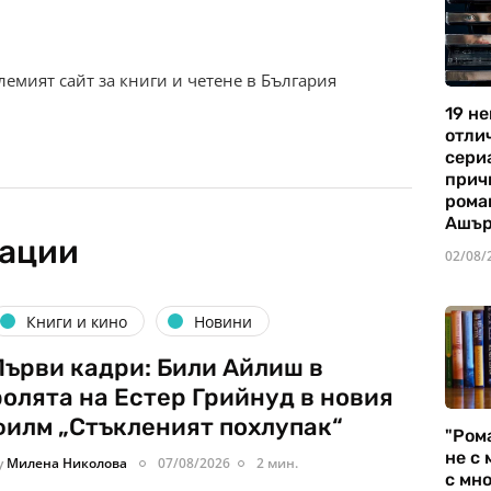
олемият сайт за книги и четене в България
19 не
отли
сериа
прич
рома
Ашъ
кации
02/08/
Книги и кино
Новини
Първи кадри: Били Айлиш в
ролята на Естер Грийнуд в новия
филм „Стъкленият похлупак“
"Ром
не с 
y
Милена Николова
07/08/2026
2 мин.
с мно