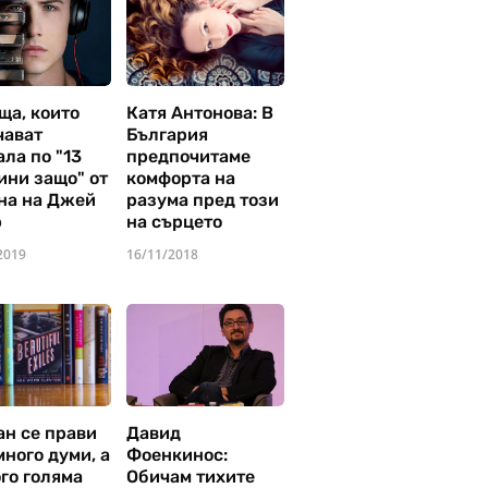
ща, които
Катя Антонова: В
чават
България
ла по "13
предпочитаме
ини защо" от
комфорта на
на на Джей
разума пред този
р
на сърцето
2019
16/11/2018
ан се прави
Давид
много думи, а
Фоенкинос:
го голяма
Обичам тихите