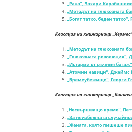
„Рана”, Захари Карабашлие
„Методът на глюкозната бо
„Богат татко, беден татко“,
Класация на книжарници „Хермес
„Методът на глюкозната бо
„Глюкозната революция”, 
„Истории от ръчния багаж“
„Атомни навици”, Джеймс 
„Времеубежище“, Георги Го
Класация на книжарница „Книжен
„
Несвършващо време“, Пет
„За неизбежната случайнос
„Жената, която пишеше пис