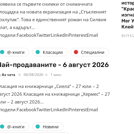
истор
оявиха се първите снимки от снимачната
"Кра
лощадка на новата екранизация на „Стъкленият
изгн
охлупак“. Това е единственият роман на Силвия
Мег 
Клей
лат, а кадърът…
подели:FacebookTwitterLinkedInPinterestEmail
01/11/
@-книги
Класации
Специални
Най-продаваните - 6 август 2026
y
Аз чета
06/08/2026
1 мин.
ласация на книжарници „Сиела“ – 27 юли – 2
вгуст 2026 Класация на книжарници „Хермес“ – 27
ли – 2 август 2026…
подели:FacebookTwitterLinkedInPinterestEmail
@-книги
Новини