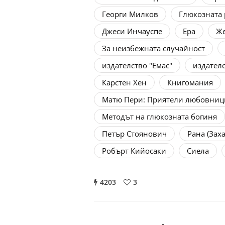
Георги Милков
Глюкозната
Джеси Инчауспе
Ера
Же
За неизбежната случайност
издателство "Емас"
издател
Карстен Хен
Книгомания
Матю Пери: Приятели любовниц
Методът на глюкозната богиня
Петър Стоянович
Рана (Зах
Робърт Кийосаки
Сиела
4203
3