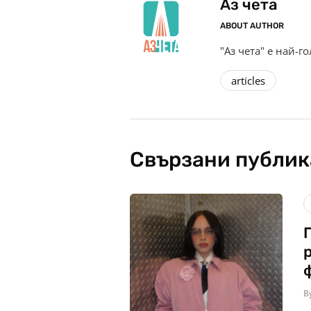
Аз чета
ABOUT AUTHOR
"Аз чета" е най-г
articles
Свързани публи
B