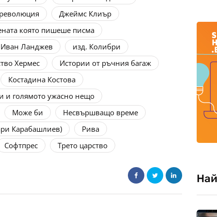
 революция
Джеймс Клиър
ната която пишеше писма
Иван Ланджев
изд. Колибри
ство Хермес
Истории от ръчния багаж
Костадина Костова
и и голямото ужасно нещо
Може би
Несвършващо време
ари Карабашлиев)
Рива
Софтпрес
Трето царство
Най