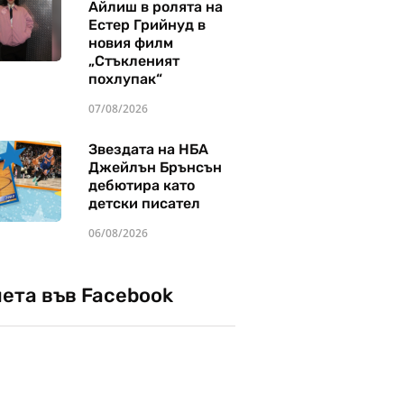
Айлиш в ролята на
Естер Грийнуд в
новия филм
„Стъкленият
похлупак“
07/08/2026
Звездата на НБА
Джейлън Брънсън
дебютира като
детски писател
06/08/2026
чета във Facebook