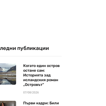
ледни публикации
Когато един остров
остане сам:
Историята зад
исландския роман
„Островът“
07/08/2026
Първи кадри: Били