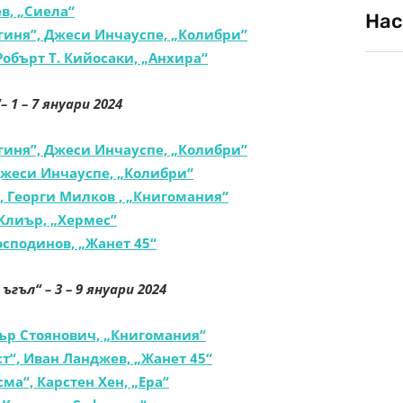
в, „Сиела“
Нас
гиня”, Джеси Инчауспе, „Колибри”
 Робърт Т. Кийосаки, „Анхира“
“
–
1
– 7 януари 2024
гиня”, Джеси Инчауспе, „Колибри”
Джеси Инчауспе, „Колибри“
, Георги Милков , „Книгомания“
Клиър, „Хермес”
сподинов, „Жанет 45“
 ъгъл“
– 3 – 9 януари 2024
ър Стоянович, „Книгомания“
т“, Иван Ланджев, „Жанет 45“
ма“, Карстен Хен, „Ера“