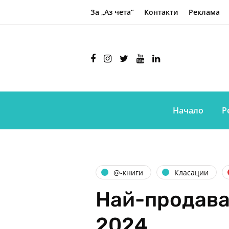
За „Аз чета“
Контакти
Реклама
Начало
Р
@-книги
Класации
Най-продава
2024