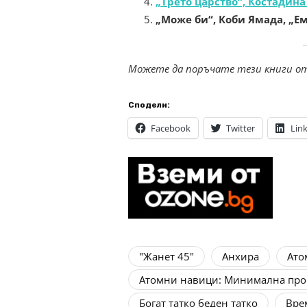
„Трето царство“, Костадина
„Може би“, Коби Ямада, „Е
Можете да поръчате тези книги о
Сподели:
Facebook
Twitter
Lin
"Жанет 45"
Анхира
Ато
Атомни навици: Минимална про
Богат татко беден татко
Вре