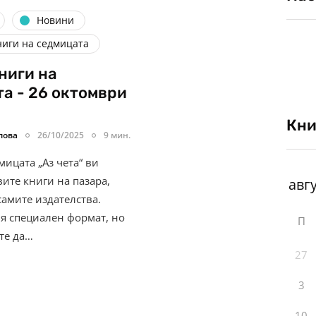
Новини
ниги на седмицата
ниги на
а - 26 октомври
Кни
лова
26/10/2025
9 мин.
ицата „Аз чета“ ви
ите книги на пазара,
самите издателства.
я специален формат, но
П
те да…
27
3
10