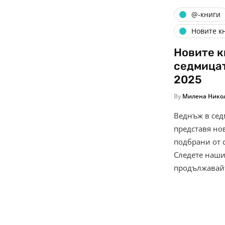
@-книги
Новите к
Новите к
седмицат
2025
By
Милена Нико
Веднъж в седм
представя нов
подбрани от 
Следете наши
продължавай