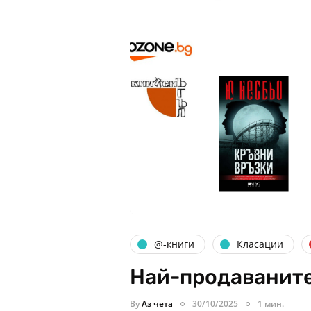
@-книги
Класации
Най-продаваните
By
Аз чета
30/10/2025
1 мин.