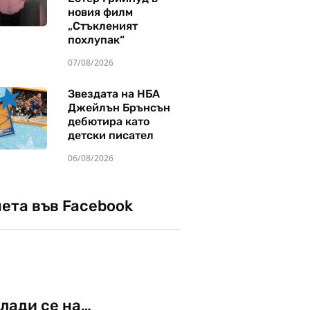
новия филм
„Стъкленият
похлупак“
07/08/2026
Звездата на НБА
Джейлън Брънсън
дебютира като
детски писател
06/08/2026
чета във Facebook
лади се на…