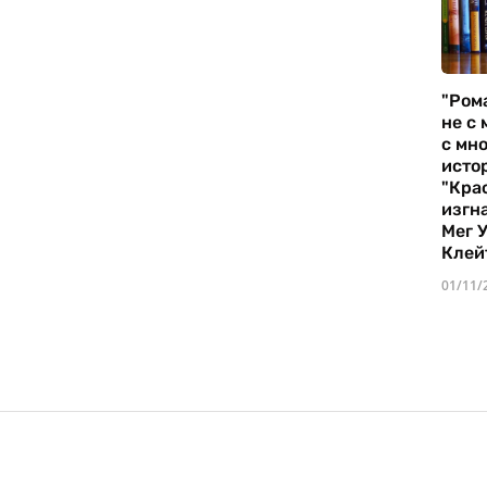
"Ром
не с 
с мно
истор
"Кра
изгн
Мег 
Клей
01/11/