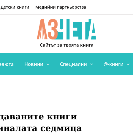
Детски книги
Медийни партньорства
Сайтът за твоята книга
евюта
Новини
Специални
@-книги