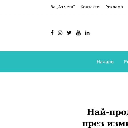
За „Аз чета“
Контакти
Реклама
Начало
Р