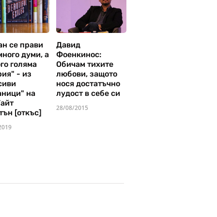
ан се прави
Давид
много думи, а
Фоенкинос:
го голяма
Обичам тихите
ия" - из
любови, защото
сиви
нося достатъчно
аници" на
лудост в себе си
Уайт
28/08/2015
тън [откъс]
2019