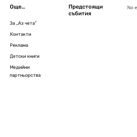
Още…
Предстоящи
No e
събития
За „Аз чета“
Контакти
Реклама
Детски книги
Медийни
партньорства