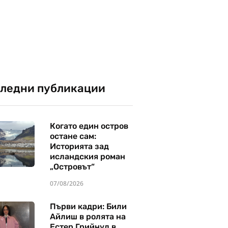
ледни публикации
Когато един остров
остане сам:
Историята зад
исландския роман
„Островът“
07/08/2026
Първи кадри: Били
Айлиш в ролята на
Естер Грийнуд в