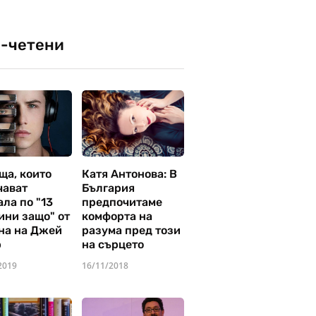
-четени
ща, които
Катя Антонова: В
чават
България
ла по "13
предпочитаме
ини защо" от
комфорта на
на на Джей
разума пред този
р
на сърцето
2019
16/11/2018