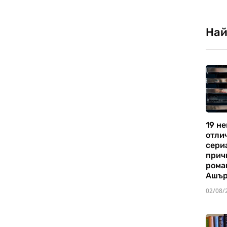
Най
19 не
отли
сериа
прич
рома
Ашъ
02/08/