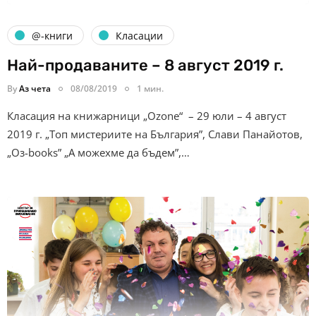
@-книги
Класации
Най-продаваните – 8 август 2019 г.
By
Аз чета
08/08/2019
1 мин.
Класация на книжарници „Ozone“ – 29 юли – 4 август
2019 г. „Топ мистериите на България”, Слави Панайотов,
„Оз-books” „А можехме да бъдем”,…