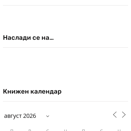
Наслади се на…
Книжен календар
П
В
С
Ч
П
С
Н