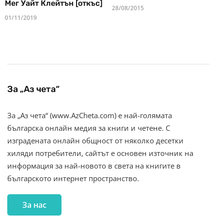
Мег Уайт Клейтън [откъс]
28/08/2015
01/11/2019
За „Аз чета“
За „Аз чета“ (www.AzCheta.com) е най-голямата
българска онлайн медия за книги и четене. С
изградената онлайн общност от няколко десетки
хиляди потребители, сайтът е основен източник на
информация за най-новото в света на книгите в
българското интернет пространство.
За нас