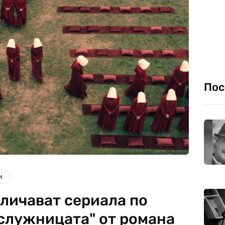
Пос
и
тличават сериала по
ислужницата" от романа