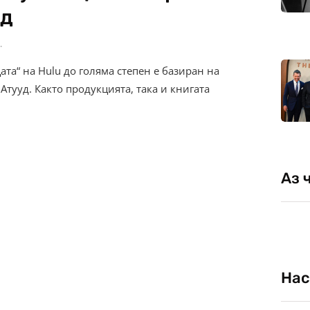
уд
.
та“ на Hulu до голяма степен е базиран на
тууд. Както продукцията, така и книгата
Аз 
Нас