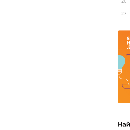
20
27
Най