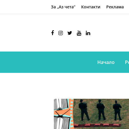
За „Аз чета“
Контакти
Реклама
Начало
Р