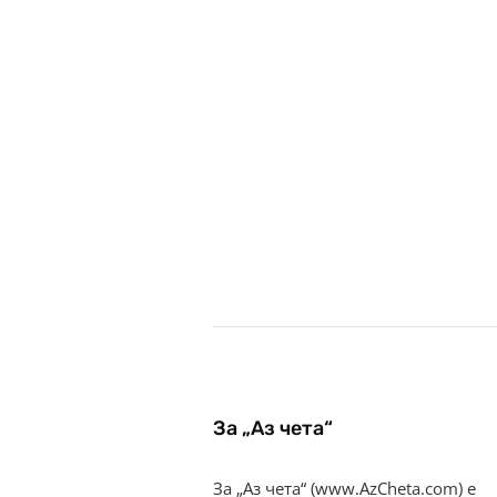
За „Аз чета“
За „Аз чета“ (www.AzCheta.com) е