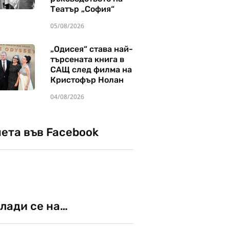
Театър „София“
05/08/2026
„Одисея“ става най-
търсената книга в
САЩ след филма на
Кристофър Нолан
04/08/2026
чета във Facebook
лади се на…