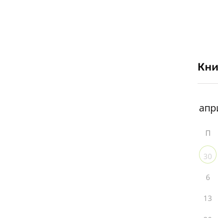
Кни
П
30
6
13