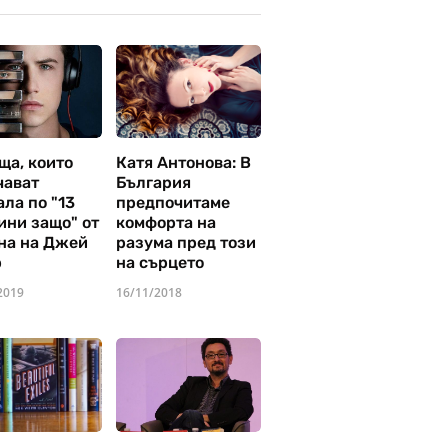
ща, които
Катя Антонова: В
чават
България
ла по "13
предпочитаме
ини защо" от
комфорта на
на на Джей
разума пред този
р
на сърцето
2019
16/11/2018