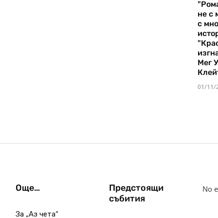
"Ром
не с 
с мно
истор
"Кра
изгн
Мег 
Клей
01/11/
Още…
Предстоящи
No e
събития
За „Аз чета“