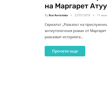
на Маргарет Ату
By
Ася Ангелова
22/01/2018
11 мин
Сериалът „Разказът на прислужница
антиутопичния роман от Маргарет А
разказват историята…
Прочети още