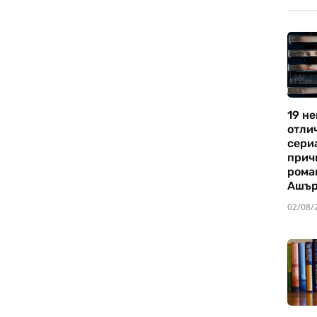
19 не
отли
сериа
прич
рома
Ашъ
02/08/