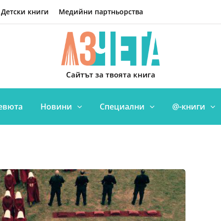
Детски книги
Медийни партньорства
Сайтът за твоята книга
евюта
Новини
Специални
@-книги