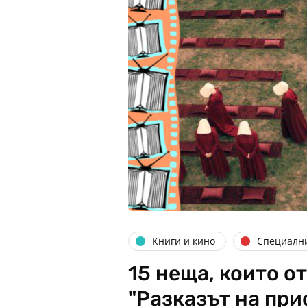
Книги и кино
Специалн
15 неща, които о
"Разказът на пр