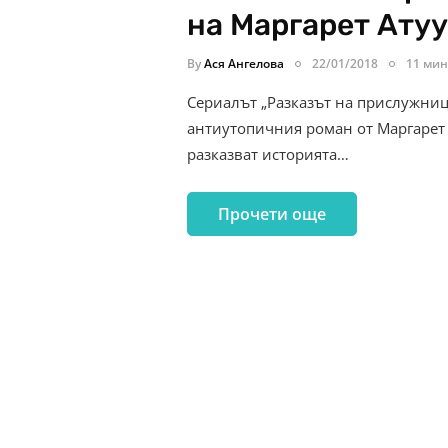
на Маргарет Ату
By
Ася Ангелова
22/01/2018
11 мин
Сериалът „Разказът на прислужница
антиутопичния роман от Маргарет А
разказват историята…
Прочети още