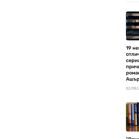
19 не
отли
сериа
прич
рома
Ашъ
02/08/