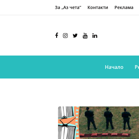
За „Аз чета“
Контакти
Реклама
Начало
Р