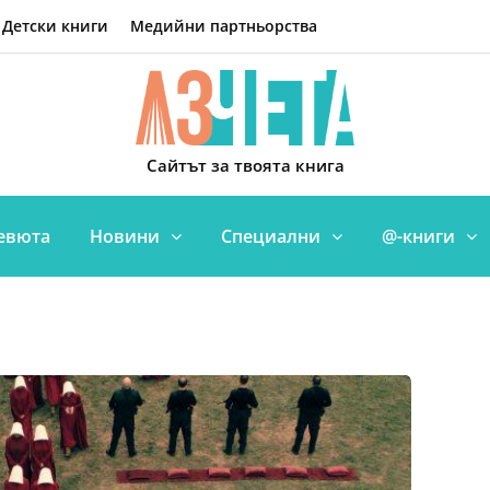
Детски книги
Медийни партньорства
Сайтът за твоята книга
евюта
Новини
Специални
@-книги