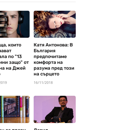
ща, които
Катя Антонова: В
чават
България
ла по "13
предпочитаме
ини защо" от
комфорта на
на на Джей
разума пред този
р
на сърцето
2019
16/11/2018