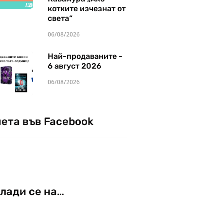
котките изчезнат от
света“
06/08/2026
Най-продаваните -
6 август 2026
06/08/2026
чета във Facebook
лади се на…