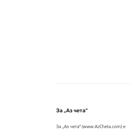
За „Аз чета“
За „Аз чета“ (www.AzCheta.com) е