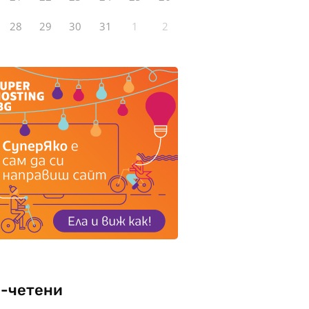
28
29
30
31
1
2
-четени