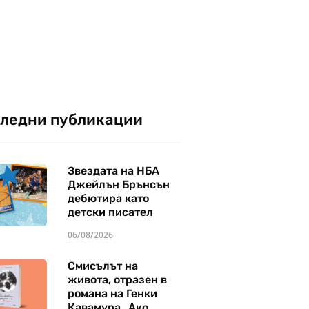
ледни публикации
Звездата на НБА
Джейлън Брънсън
дебютира като
детски писател
06/08/2026
Смисълът на
живота, отразен в
романа на Генки
Кавамура „Ако