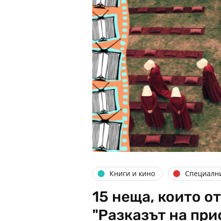
Книги и кино
Специалн
15 неща, които о
"Разказът на пр