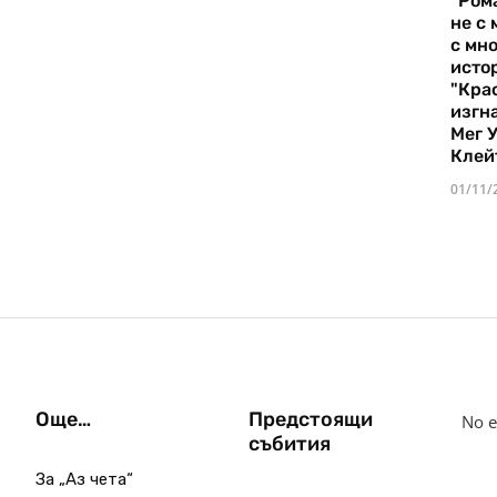
"Ром
не с 
с мно
истор
"Кра
изгн
Мег 
Клей
01/11/
Още…
Предстоящи
No e
събития
За „Аз чета“