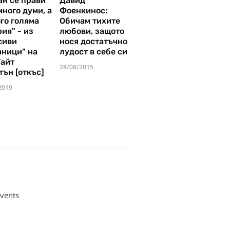
ан се прави
Давид
много думи, а
Фоенкинос:
го голяма
Обичам тихите
ия" - из
любови, защото
сиви
нося достатъчно
аници" на
лудост в себе си
Уайт
28/08/2015
тън [откъс]
2019
vents