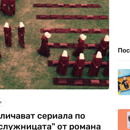
Пос
и
тличават сериала по
ислужницата" от романа