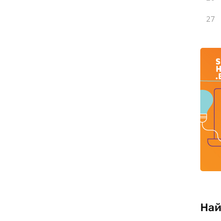
27
Най