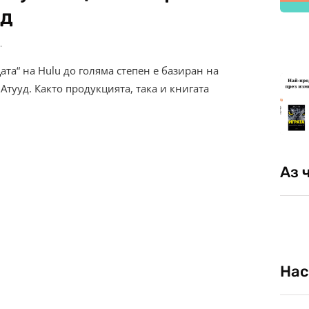
уд
.
та“ на Hulu до голяма степен е базиран на
тууд. Както продукцията, така и книгата
Аз 
Нас