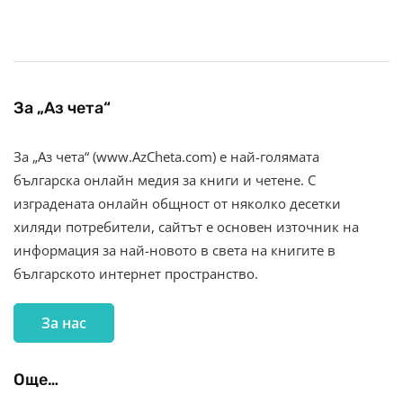
За „Аз чета“
За „Аз чета“ (www.AzCheta.com) е най-голямата
българска онлайн медия за книги и четене. С
изградената онлайн общност от няколко десетки
хиляди потребители, сайтът е основен източник на
информация за най-новото в света на книгите в
българското интернет пространство.
За нас
Още…