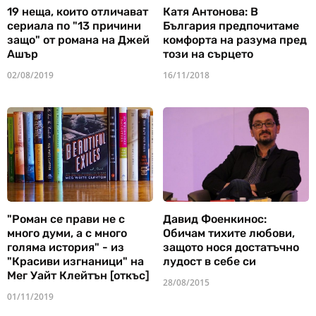
19 неща, които отличават
Катя Антонова: В
сериала по "13 причини
България предпочитаме
защо" от романа на Джей
комфорта на разума пред
Ашър
този на сърцето
02/08/2019
16/11/2018
"Роман се прави не с
Давид Фоенкинос:
много думи, а с много
Обичам тихите любови,
голяма история" - из
защото нося достатъчно
"Красиви изгнаници" на
лудост в себе си
Мег Уайт Клейтън [откъс]
28/08/2015
01/11/2019