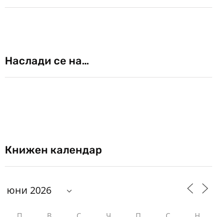
Наслади се на…
Книжен календар
П
В
С
Ч
П
С
Н