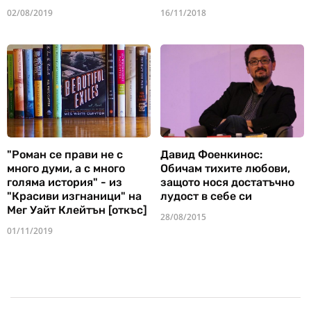
02/08/2019
16/11/2018
"Роман се прави не с
Давид Фоенкинос:
много думи, а с много
Обичам тихите любови,
голяма история" - из
защото нося достатъчно
"Красиви изгнаници" на
лудост в себе си
Мег Уайт Клейтън [откъс]
28/08/2015
01/11/2019