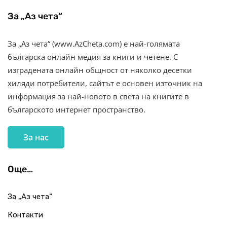
За „Аз чета“
За „Аз чета“ (www.AzCheta.com) е най-голямата
българска онлайн медия за книги и четене. С
изградената онлайн общност от няколко десетки
хиляди потребители, сайтът е основен източник на
информация за най-новото в света на книгите в
българското интернет пространство.
За нас
Още…
За „Аз чета“
Контакти