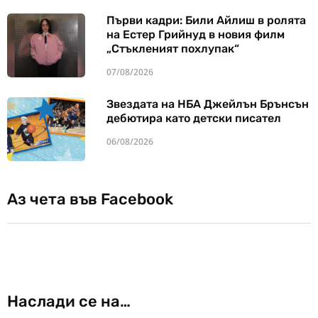
Първи кадри: Били Айлиш в ролята
на Естер Грийнуд в новия филм
„Стъкленият похлупак“
07/08/2026
Звездата на НБА Джейлън Брънсън
дебютира като детски писател
06/08/2026
Аз чета във Facebook
Наслади се на…