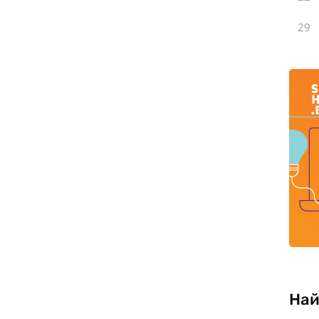
29
Най