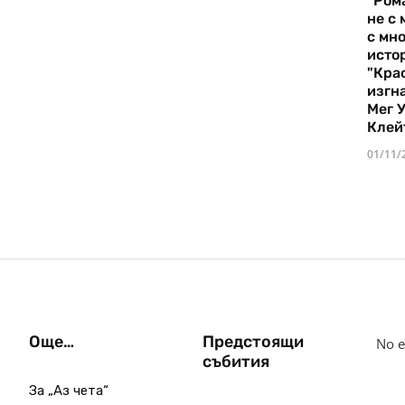
"Ром
не с 
с мно
истор
"Кра
изгн
Мег 
Клей
01/11/
Още…
Предстоящи
No e
събития
За „Аз чета“