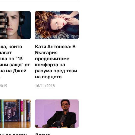
ща, които
Катя Антонова: В
чават
България
ла по "13
предпочитаме
ини защо" от
комфорта на
на на Джей
разума пред този
р
на сърцето
2019
16/11/2018