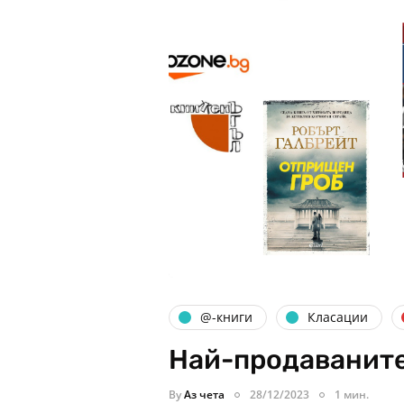
@-книги
Класации
Най-продаваните
By
Аз чета
28/12/2023
1 мин.