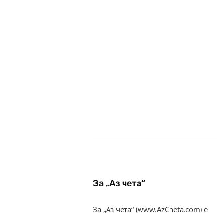
За „Аз чета“
За „Аз чета“ (www.AzCheta.com) е