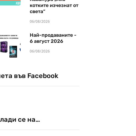
котките изчезнат от
света“
06/08/2026
Най-продаваните -
6 август 2026
06/08/2026
чета във Facebook
лади се на…