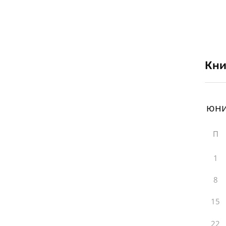
Кни
П
1
8
15
22