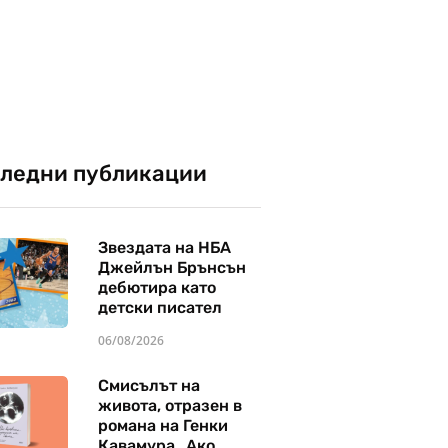
ледни публикации
Звездата на НБА
Джейлън Брънсън
дебютира като
детски писател
06/08/2026
Смисълът на
живота, отразен в
романа на Генки
Кавамура „Ако