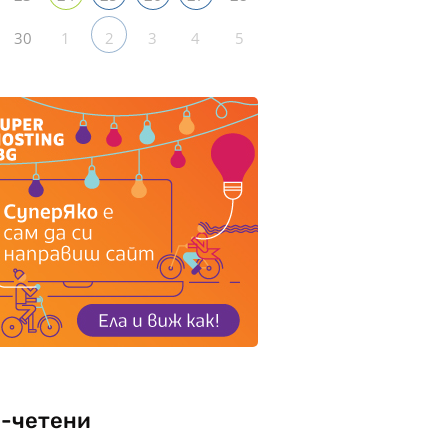
30
1
3
4
5
2
-четени