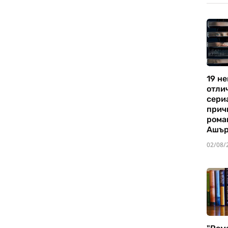
19 не
отли
сериа
прич
рома
Ашъ
02/08/