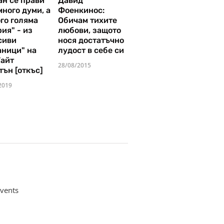
ан се прави
Давид
много думи, а
Фоенкинос:
го голяма
Обичам тихите
ия" - из
любови, защото
сиви
нося достатъчно
аници" на
лудост в себе си
Уайт
28/08/2015
тън [откъс]
2019
vents