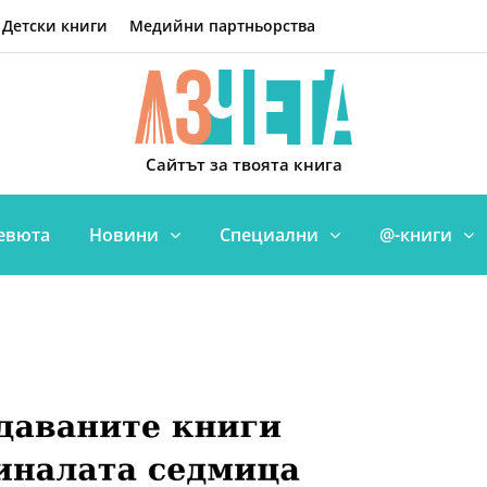
Детски книги
Медийни партньорства
Сайтът за твоята книга
евюта
Новини
Специални
@-книги