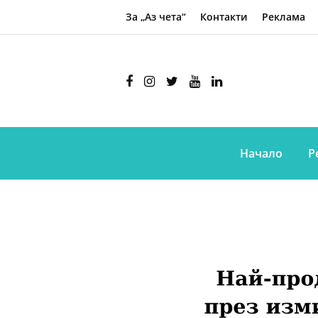
За „Аз чета“
Контакти
Реклама
Начало
Р