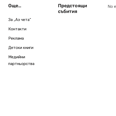
Още…
Предстоящи
No e
събития
За „Аз чета“
Контакти
Реклама
Детски книги
Медийни
партньорства