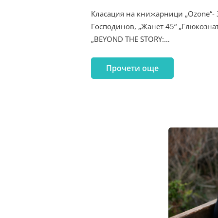
Класация на книжарници „Ozone“- 
Господинов, „Жанет 45“ „Глюкозна
„BEYOND THE STORY:…
Прочети още