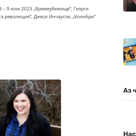
3 – 9 юли 2023 „Времеубежище“, Георги
та революция“, Джеси Инчауспе, „Колибри“
Аз 
Нас