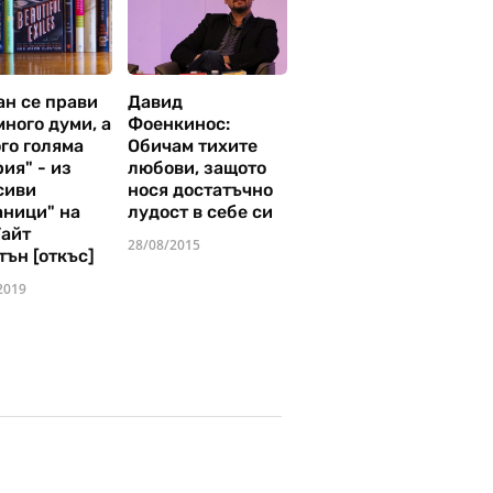
ан се прави
Давид
много думи, а
Фоенкинос:
го голяма
Обичам тихите
ия" - из
любови, защото
сиви
нося достатъчно
аници" на
лудост в себе си
Уайт
28/08/2015
тън [откъс]
2019