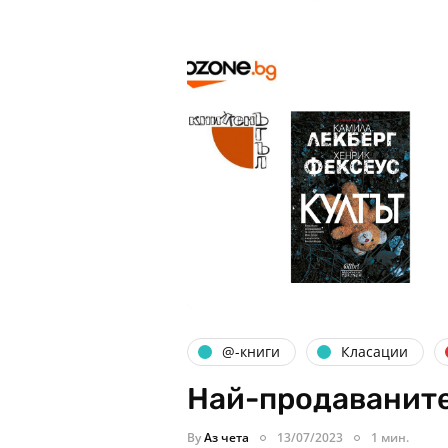
@-книги
Класации
Най-продаваните
By
Аз чета
13/07/2023
1 мин.