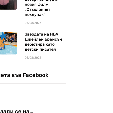
новия филм
„Стъкленият
похлупак“
07/08/2026
Звездата на НБА
Джейлън Брънсън
дебютира като
детски писател
06/08/2026
чета във Facebook
лади се на…