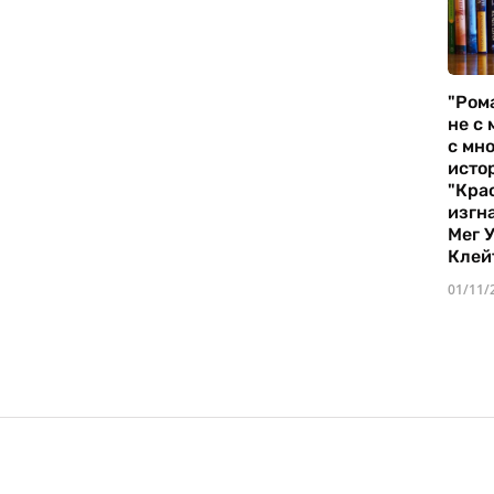
"Ром
не с 
с мно
истор
"Кра
изгн
Мег 
Клей
01/11/