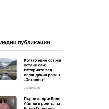
ледни публикации
Когато един остров
остане сам:
Историята зад
исландския роман
„Островът“
07/08/2026
Първи кадри: Били
Айлиш в ролята на
Естер Грийнуд в