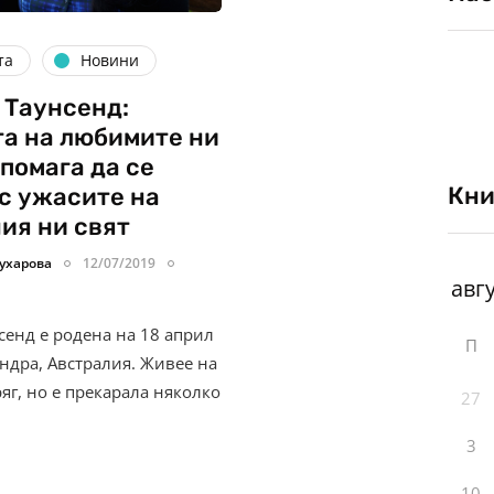
та
Новини
 Таунсенд:
а на любимите ни
 помага да се
Кни
с ужасите на
ия ни свят
ухарова
12/07/2019
сенд е родена на 18 април
П
ундра, Австралия. Живее на
яг, но е прекарала няколко
27
3
10