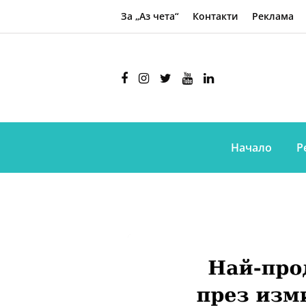
За „Аз чета“
Контакти
Реклама
Начало
Р