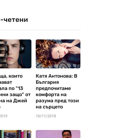
-четени
ща, които
Катя Антонова: В
чават
България
ла по "13
предпочитаме
ини защо" от
комфорта на
на на Джей
разума пред този
р
на сърцето
2019
16/11/2018