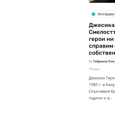
Интервю
Джесика
Смелостт
герои ни
справим 
собствен
By
Габриела Кож
10 мин.
Джесика Таун
1985 г. в Кал
Слънчевия бр
години и в…