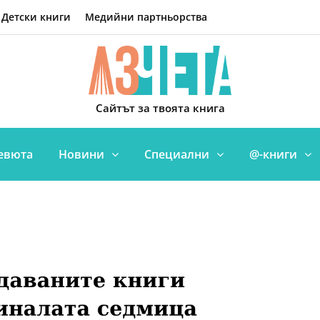
Детски книги
Медийни партньорства
Сайтът за твоята книга
евюта
Новини
Специални
@-книги