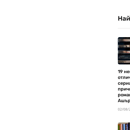
Най
19 не
отли
сериа
прич
рома
Ашъ
02/08/