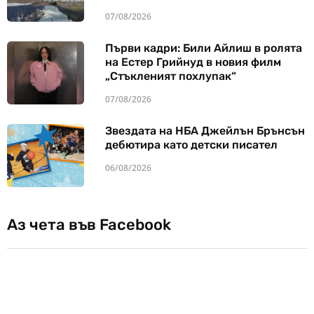
07/08/2026
Първи кадри: Били Айлиш в ролята
на Естер Грийнуд в новия филм
„Стъкленият похлупак“
07/08/2026
Звездата на НБА Джейлън Брънсън
дебютира като детски писател
06/08/2026
Аз чета във Facebook