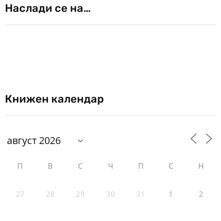
Наслади се на…
Книжен календар
П
В
С
Ч
П
С
Н
27
28
29
30
31
1
2