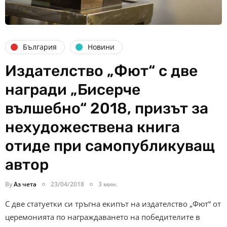
България
Новини
Издателство „Фют“ с две
награди „Бисерче
вълшебно“ 2018, призът за
нехудожествена книга
отиде при самопубликуващ
автор
By
Аз чета
23/04/2018
3 мин.
С две статуетки си тръгна екипът на издателство „Фют“ от
церемонията по награждаването на победителите в