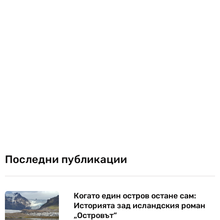
Последни публикации
Когато един остров остане сам:
Историята зад исландския роман
„Островът“