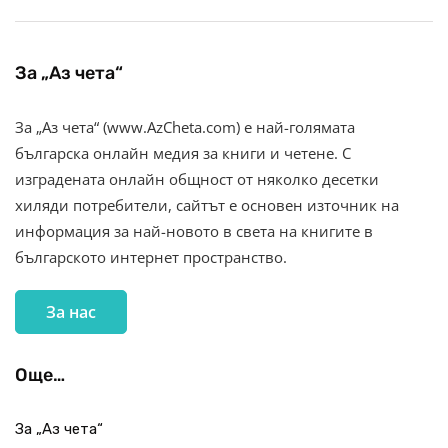
За „Аз чета“
За „Аз чета“ (www.AzCheta.com) е най-голямата
българска онлайн медия за книги и четене. С
изградената онлайн общност от няколко десетки
хиляди потребители, сайтът е основен източник на
информация за най-новото в света на книгите в
българското интернет пространство.
За нас
Още…
За „Аз чета“