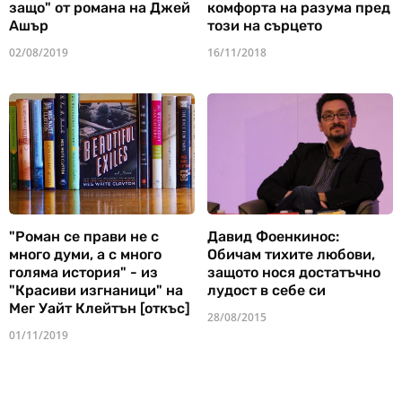
защо" от романа на Джей
комфорта на разума пред
Ашър
този на сърцето
02/08/2019
16/11/2018
"Роман се прави не с
Давид Фоенкинос:
много думи, а с много
Обичам тихите любови,
голяма история" - из
защото нося достатъчно
"Красиви изгнаници" на
лудост в себе си
Мег Уайт Клейтън [откъс]
28/08/2015
01/11/2019