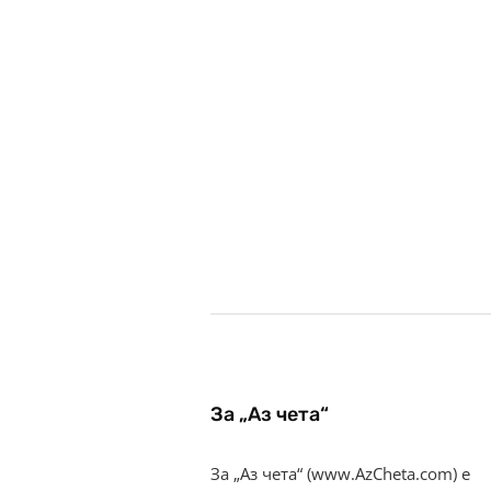
За „Аз чета“
За „Аз чета“ (www.AzCheta.com) е