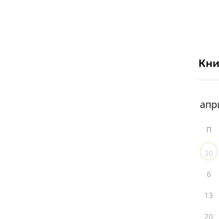
Кни
П
30
6
13
20