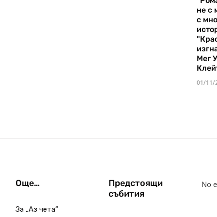
"Ром
не с 
с мно
истор
"Кра
изгн
Мег 
Клей
01/11/
Още…
Предстоящи
No e
събития
За „Аз чета“