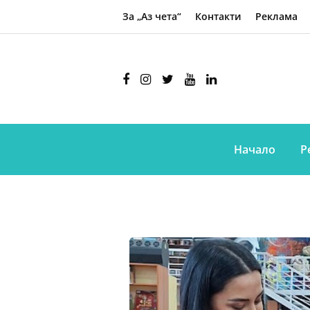
За „Аз чета“
Контакти
Реклама
Начало
Р