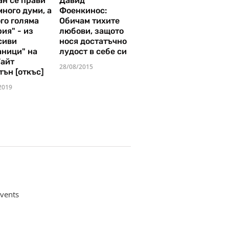
ан се прави
Давид
много думи, а
Фоенкинос:
го голяма
Обичам тихите
ия" - из
любови, защото
сиви
нося достатъчно
аници" на
лудост в себе си
Уайт
28/08/2015
тън [откъс]
2019
vents