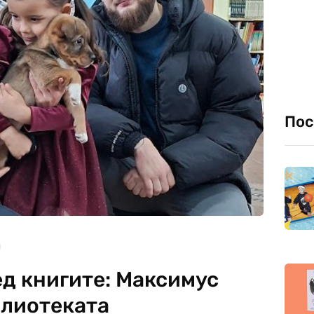
Пос
ед книгите: Максимус
блиотеката