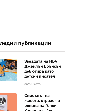
ледни публикации
Звездата на НБА
Джейлън Брънсън
дебютира като
детски писател
06/08/2026
Смисълът на
живота, отразен в
романа на Генки
Кавамура „Ако