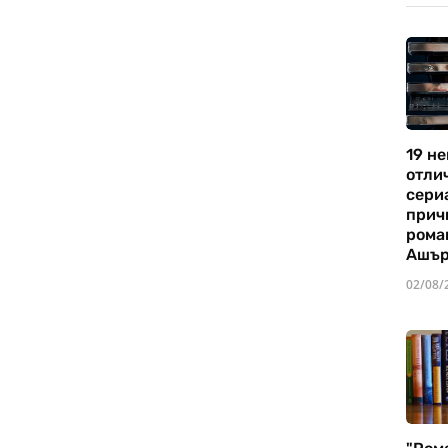
19 не
отли
сериа
прич
рома
Ашъ
02/08/