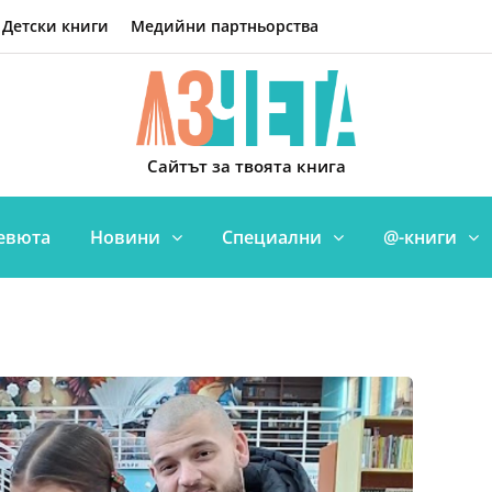
Детски книги
Медийни партньорства
Сайтът за твоята книга
евюта
Новини
Специални
@-книги