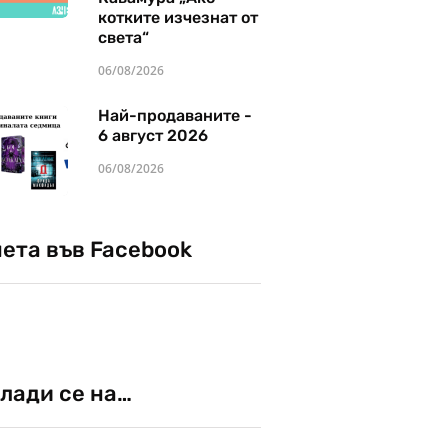
котките изчезнат от
света“
06/08/2026
Най-продаваните -
6 август 2026
06/08/2026
чета във Facebook
лади се на…