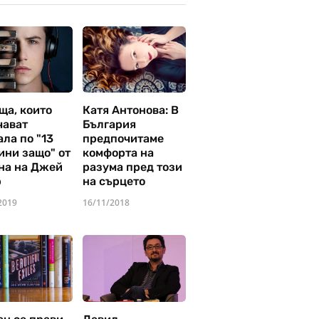
ща, които
Катя Антонова: В
чават
България
ла по "13
предпочитаме
ини защо" от
комфорта на
на на Джей
разума пред този
р
на сърцето
2019
16/11/2018