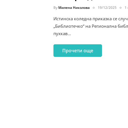
By
Милена Николова
19/12/2025
1
Истинска коледна приказка се слу
„Библиотечко“ на Регионална библ
пухкав…
Прочети още