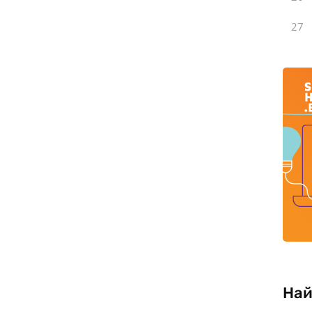
27
Най