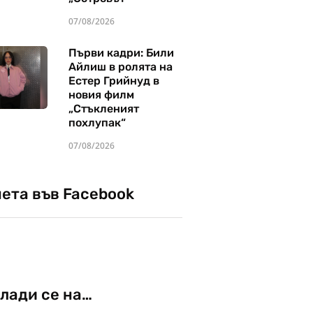
07/08/2026
Първи кадри: Били
Айлиш в ролята на
Естер Грийнуд в
новия филм
„Стъкленият
похлупак“
07/08/2026
чета във Facebook
лади се на…