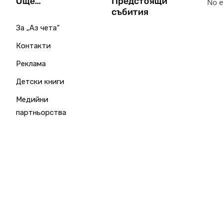
Още…
Предстоящи
No e
събития
За „Аз чета“
Контакти
Реклама
Детски книги
Медийни
партньорства