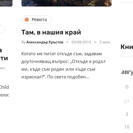
Ревюта
е
Там, в нашия край
By
Александър Кръстев
03/08/2013
2 мин.
Кни
а
Когато ме питат откъде съм, задавам
ети
доуточняващ въпрос: „Откъде е родът
ин.
ми, къде съм роден или къде съм
израснал?“. По света подобен…
Child
П
тели:
27
3
10