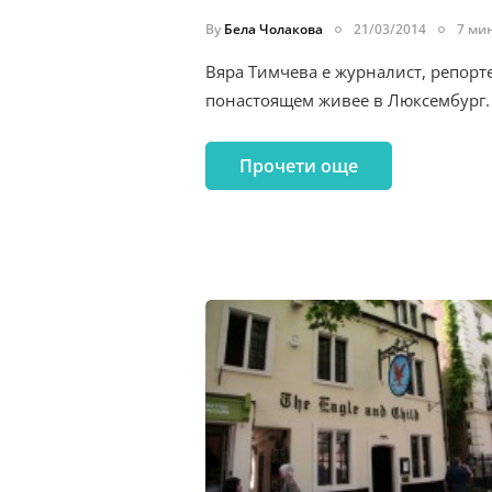
By
Бела Чолакова
21/03/2014
7 мин
Вяра Тимчева е журналист, репорте
понастоящем живее в Люксембург. 
Прочети още