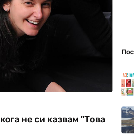
Пос
кога не си казвам "Това