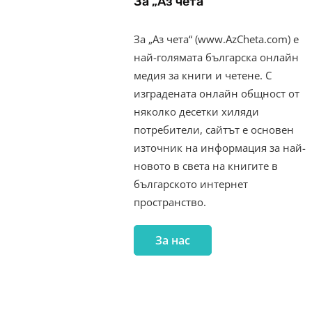
За „Аз чета“
За „Аз чета“ (www.AzCheta.com) е
най-голямата българска онлайн
медия за книги и четене. С
изградената онлайн общност от
няколко десетки хиляди
потребители, сайтът е основен
източник на информация за най-
новото в света на книгите в
българското интернет
пространство.
За нас