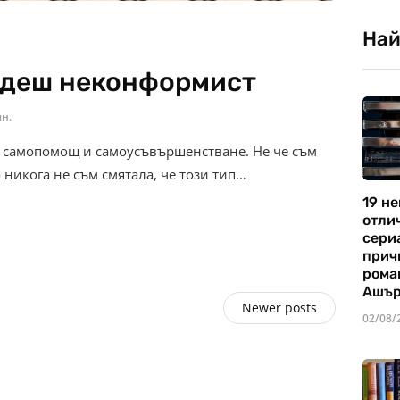
Най
ъдеш неконформист
ин.
, самопомощ и самоусъвършенстване. Не че съм
икога не съм смятала, че този тип…
19 не
отли
сериа
прич
рома
Ашъ
Newer posts
02/08/