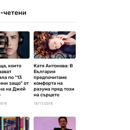
-четени
ща, които
Катя Антонова: В
чават
България
ла по "13
предпочитаме
ини защо" от
комфорта на
на на Джей
разума пред този
р
на сърцето
2019
16/11/2018