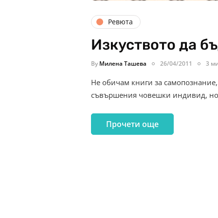
Ревюта
Изкуството да б
By
Милена Ташева
26/04/2011
3 м
Не обичам книги за самопознание
съвършения човешки индивид, но н
Прочети още