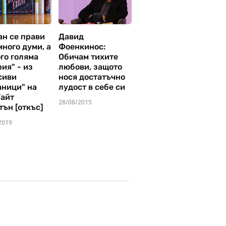
ан се прави
Давид
много думи, а
Фоенкинос:
го голяма
Обичам тихите
ия" - из
любови, защото
сиви
нося достатъчно
аници" на
лудост в себе си
Уайт
28/08/2015
тън [откъс]
2019