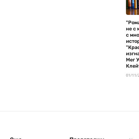
"Ром
не с 
с мно
истор
"Кра
изгн
Мег 
Клей
01/11/