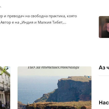
.
р и преводач на свободна практика, която
Автор е на „Индия и Малкия Тибет,…
Аз 
Нас