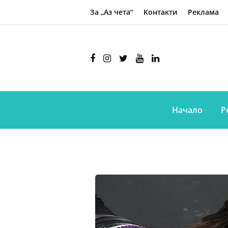
За „Аз чета“
Контакти
Реклама
Начало
Р