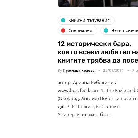
Книжни пътувания
Специални
Чети повеч
12 исторически бара,
които всеки любител н
книгите трябва да пос
By
Преслава Колева
29/01/2014
7 м
автор: Ариана Реболини /
www.buzzfeed.com 1. The Eagle and 
(Оксфорд, Англия) Почетни посети
Дж. Р. Р. Толкин, К. С. Люис
Университетският бар…