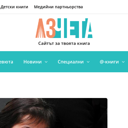
Детски книги
Медийни партньорства
Сайтът за твоята книга
евюта
Новини
Специални
@-книги