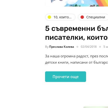
10, които...
Специални
5 съвременни бъ
писателки, които
By
Преслава Колева
02/04/2018
5 м
За наша огромна радост, през пос
детски книги, написани от българс
Прочети още