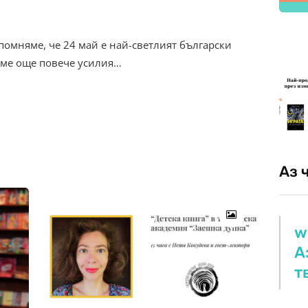
помняме, че 24 май е най-светлият български
аме още повече усилия…
Аз 
w
А
т