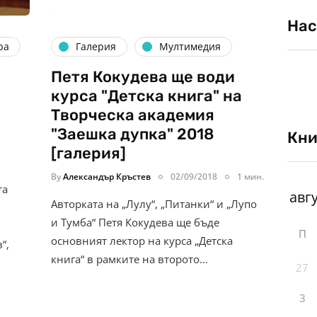
Нас
ра
Галерия
Мултимедия
Петя Кокудева ще води
курса "Детска книга" на
Творческа академия
"Заешка дупка" 2018
Кни
[галерия]
By
Александър Кръстев
02/09/2018
1 мин.
та
Авторката на „Лулу“, „Питанки“ и „Лупо
и Тумба“ Петя Кокудева ще бъде
П
основният лектор на курса „Детска
“,
книга“ в рамките на второто…
27
3