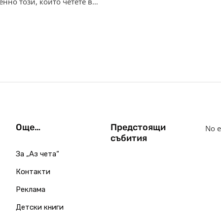
енно този, който четете в…
Още…
Предстоящи
No e
събития
За „Аз чета“
Контакти
Реклама
Детски книги