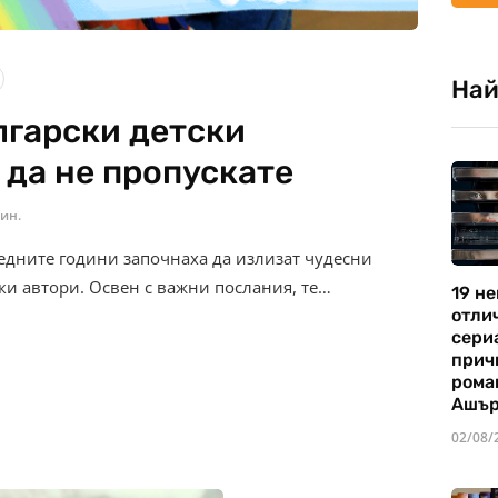
Най
лгарски детски
 да не пропускате
ин.
ледните години започнаха да излизат чудесни
ки автори. Освен с важни послания, те…
19 не
отли
сериа
прич
рома
Ашъ
02/08/