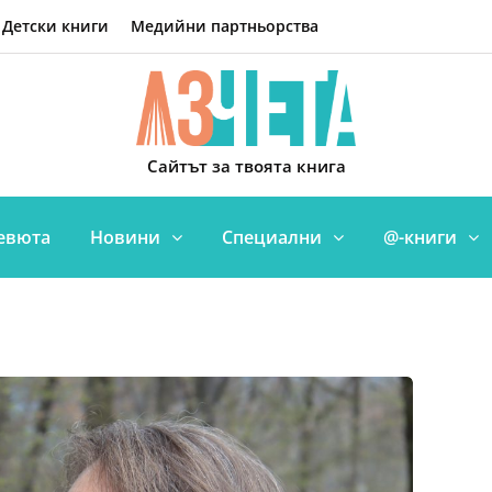
Детски книги
Медийни партньорства
Сайтът за твоята книга
евюта
Новини
Специални
@-книги