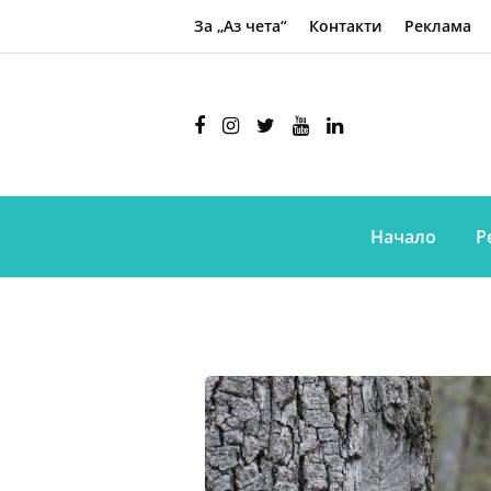
За „Аз чета“
Контакти
Реклама
Начало
Р