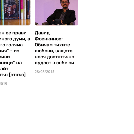
ан се прави
Давид
много думи, а
Фоенкинос:
го голяма
Обичам тихите
ия" - из
любови, защото
сиви
нося достатъчно
аници" на
лудост в себе си
Уайт
28/08/2015
тън [откъс]
2019