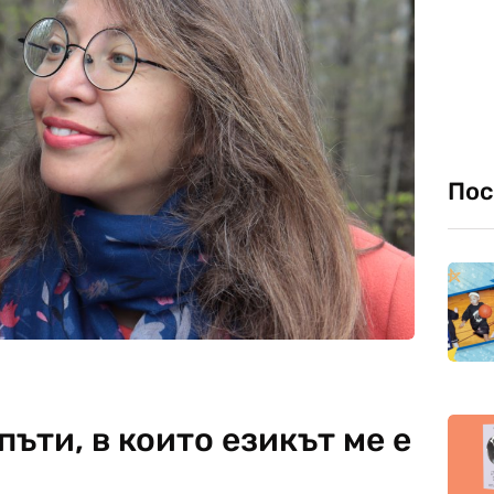
Пос
пъти, в които езикът ме е