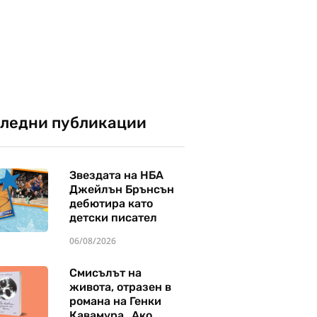
ледни публикации
Звездата на НБА
Джейлън Брънсън
дебютира като
детски писател
06/08/2026
Смисълът на
живота, отразен в
романа на Генки
Кавамура „Ако