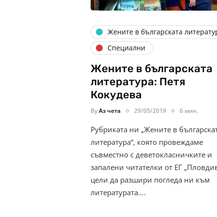
Жените в българската литерату
Специални
Жените в българската
литература: Петя
Кокудева
By
Аз чета
29/05/2019
6 мин.
Рубриката ни „Жените в българска
литература“, която провеждаме
съвместно с деветокласничките и
запалени читателки от ЕГ „Пловдив
цели да разшири погледа ни към
литературата….