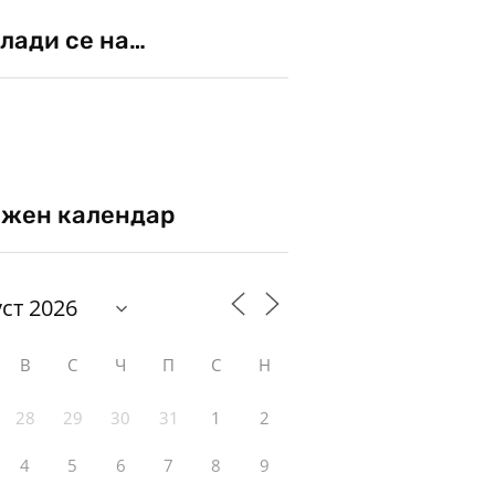
лади се на…
жен календар
В
С
Ч
П
С
Н
28
29
30
31
1
2
4
5
6
7
8
9