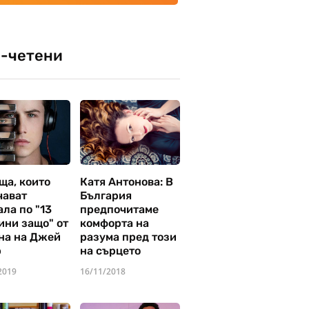
-четени
ща, които
Катя Антонова: В
чават
България
ла по "13
предпочитаме
ини защо" от
комфорта на
на на Джей
разума пред този
р
на сърцето
2019
16/11/2018