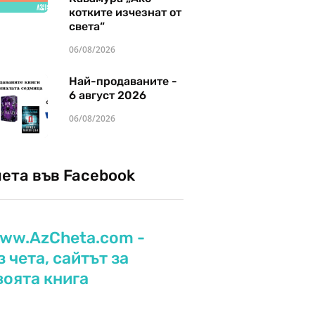
котките изчезнат от
света“
06/08/2026
Най-продаваните -
6 август 2026
06/08/2026
чета във Facebook
ww.AzCheta.com -
з чета, сайтът за
воята книга