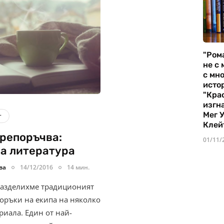
"Ром
не с 
с мно
истор
"Кра
изгн
Мег 
т
Клей
препоръчва:
01/11/
а литература
ва
14/12/2016
14 мин.
разделихме традиционият
поръки на екипа на няколко
риала. Един от най-