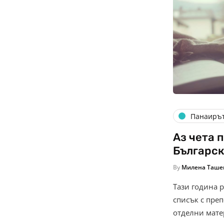
Панаиръ
Аз чета 
Българск
By
Милена Таше
Тази година 
списък с пре
отделни мате