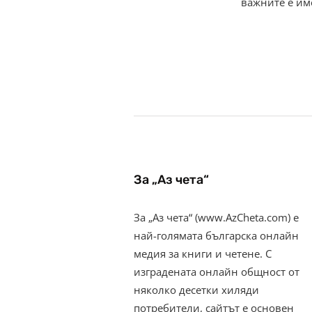
важните е им
За „Аз чета“
За „Аз чета“ (www.AzCheta.com) е
най-голямата българска онлайн
медия за книги и четене. С
изградената онлайн общност от
няколко десетки хиляди
потребители, сайтът е основен