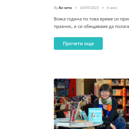
By
Аз чета
24/05/2023
6 мин.
Всяка година по това време си при
празник, и си обещаваме да полаг
Прочети още