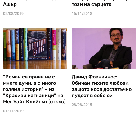
Ашър
този на сърцето
02/08/2019
16/11/2018
"Роман се прави не с
Давид Фоенкинос:
много думи, а с много
Обичам тихите любови,
голяма история" - из
защото нося достатъчно
"Красиви изгнаници" на
лудост в себе си
Мег Уайт Клейтън [откъс]
28/08/2015
01/11/2019