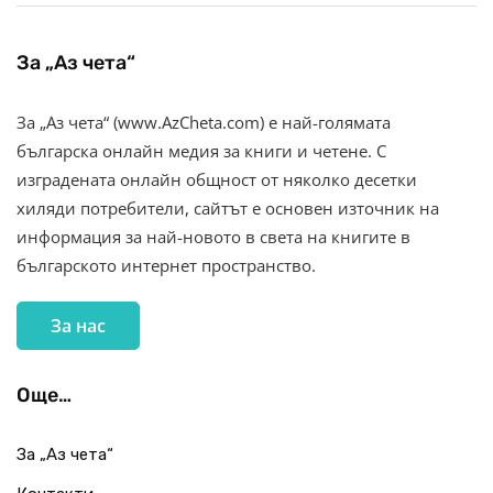
За „Аз чета“
За „Аз чета“ (www.AzCheta.com) е най-голямата
българска онлайн медия за книги и четене. С
изградената онлайн общност от няколко десетки
хиляди потребители, сайтът е основен източник на
информация за най-новото в света на книгите в
българското интернет пространство.
За нас
Още…
За „Аз чета“