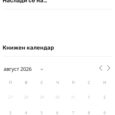
Наслади се на…
Книжен календар
П
В
С
Ч
П
С
Н
27
28
29
30
31
1
2
3
4
5
6
7
8
9